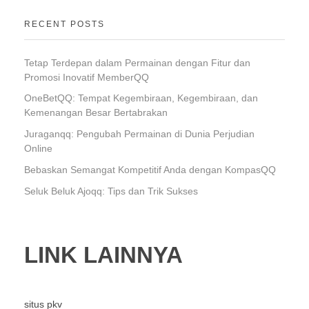
RECENT POSTS
Tetap Terdepan dalam Permainan dengan Fitur dan
Promosi Inovatif MemberQQ
OneBetQQ: Tempat Kegembiraan, Kegembiraan, dan
Kemenangan Besar Bertabrakan
Juraganqq: Pengubah Permainan di Dunia Perjudian
Online
Bebaskan Semangat Kompetitif Anda dengan KompasQQ
Seluk Beluk Ajoqq: Tips dan Trik Sukses
LINK LAINNYA
situs pkv