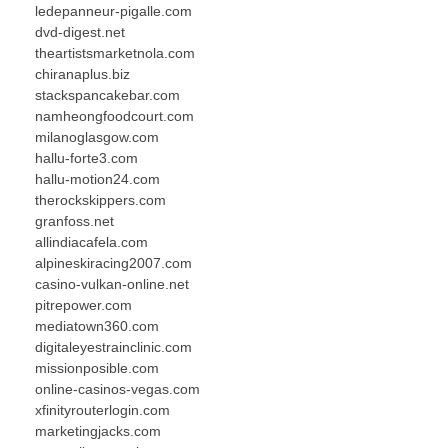
ledepanneur-pigalle.com
dvd-digest.net
theartistsmarketnola.com
chiranaplus.biz
stackspancakebar.com
namheongfoodcourt.com
milanoglasgow.com
hallu-forte3.com
hallu-motion24.com
therockskippers.com
granfoss.net
allindiacafela.com
alpineskiracing2007.com
casino-vulkan-online.net
pitrepower.com
mediatown360.com
digitaleyestrainclinic.com
missionposible.com
online-casinos-vegas.com
xfinityrouterlogin.com
marketingjacks.com