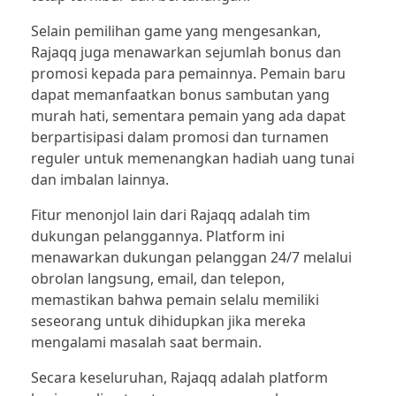
domino99
slot
Selain pemilihan game yang mengesankan,
Rajaqq juga menawarkan sejumlah bonus dan
qiu qiu
slot mahjong
promosi kepada para pemainnya. Pemain baru
dapat memanfaatkan bonus sambutan yang
dominoqq
slot gacor maxwin
murah hati, sementara pemain yang ada dapat
dominoqq
slot gacor
berpartisipasi dalam promosi dan turnamen
reguler untuk memenangkan hadiah uang tunai
dominoqq
demo slot pragmatic
dan imbalan lainnya.
pkv
demo slot pg
Fitur menonjol lain dari Rajaqq adalah tim
dukungan pelanggannya. Platform ini
bandarqq
slot demo x500
menawarkan dukungan pelanggan 24/7 melalui
obrolan langsung, email, dan telepon,
poker
slot gacor maxwin
memastikan bahwa pemain selalu memiliki
seseorang untuk dihidupkan jika mereka
dominoqq
slot gacor hari ini
mengalami masalah saat bermain.
slot
Secara keseluruhan, Rajaqq adalah platform
slot gacor maxwin