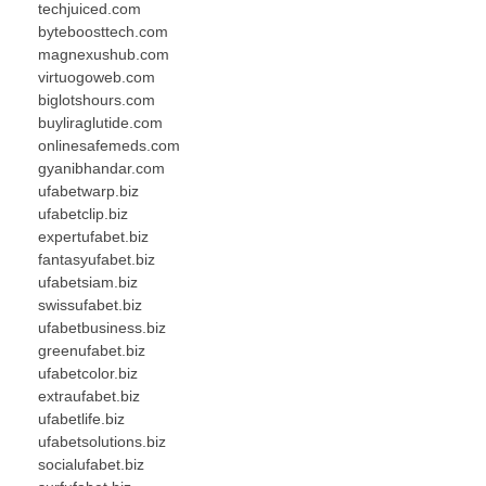
techjuiced.com
byteboosttech.com
magnexushub.com
virtuogoweb.com
biglotshours.com
buyliraglutide.com
onlinesafemeds.com
gyanibhandar.com
ufabetwarp.biz
ufabetclip.biz
expertufabet.biz
fantasyufabet.biz
ufabetsiam.biz
swissufabet.biz
ufabetbusiness.biz
greenufabet.biz
ufabetcolor.biz
extraufabet.biz
ufabetlife.biz
ufabetsolutions.biz
socialufabet.biz