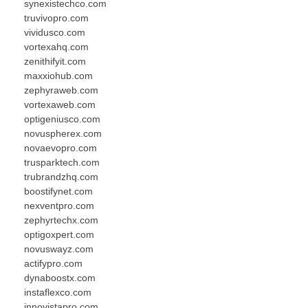
synexistechco.com
truvivopro.com
vividusco.com
vortexahq.com
zenithifyit.com
maxxiohub.com
zephyraweb.com
vortexaweb.com
optigeniusco.com
novuspherex.com
novaevopro.com
trusparktech.com
trubrandzhq.com
boostifynet.com
nexventpro.com
zephyrtechx.com
optigoxpert.com
novuswayz.com
actifypro.com
dynaboostx.com
instaflexco.com
innovistapro.com