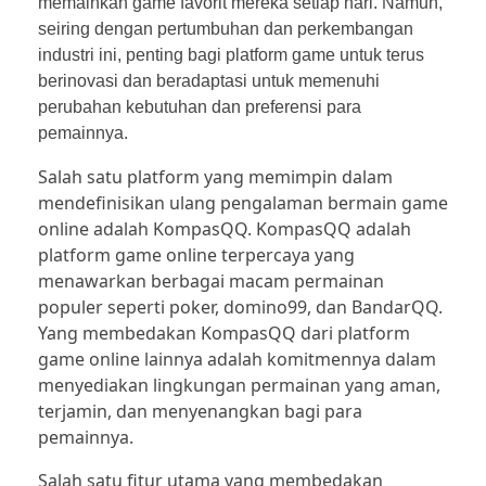
memainkan game favorit mereka setiap hari. Namun,
seiring dengan pertumbuhan dan perkembangan
industri ini, penting bagi platform game untuk terus
berinovasi dan beradaptasi untuk memenuhi
TOGEL
perubahan kebutuhan dan preferensi para
pemainnya.
Salah satu platform yang memimpin dalam
SITUS JUDI ONLINE
mendefinisikan ulang pengalaman bermain game
online adalah KompasQQ. KompasQQ adalah
platform game online terpercaya yang
Poker Online
menawarkan berbagai macam permainan
populer seperti poker, domino99, dan BandarQQ.
pkv
Taruhan Bola
Yang membedakan KompasQQ dari platform
game online lainnya adalah komitmennya dalam
qq
judi bola
Judi Slot Online
menyediakan lingkungan permainan yang aman,
terjamin, dan menyenangkan bagi para
pkv games
sbobet88
sbobet
pemainnya.
bandarqq
sbobet
demo slot x500
Salah satu fitur utama yang membedakan