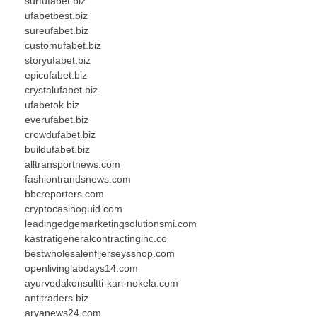
surfufabet.biz
ufabetbest.biz
sureufabet.biz
customufabet.biz
storyufabet.biz
epicufabet.biz
crystalufabet.biz
ufabetok.biz
everufabet.biz
crowdufabet.biz
buildufabet.biz
alltransportnews.com
fashiontrandsnews.com
bbcreporters.com
cryptocasinoguid.com
leadingedgemarketingsolutionsmi.com
kastratigeneralcontractinginc.co
bestwholesalenfljerseysshop.com
openlivinglabdays14.com
ayurvedakonsultti-kari-nokela.com
antitraders.biz
aryanews24.com