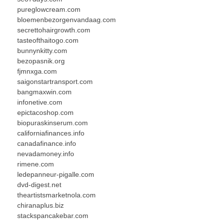
pureglowcream.com
bloemenbezorgenvandaag.com
secrettohairgrowth.com
tasteofthaitogo.com
bunnynkitty.com
bezopasnik.org
fjmnxga.com
saigonstartransport.com
bangmaxwin.com
infonetive.com
epictacoshop.com
biopuraskinserum.com
californiafinances.info
canadafinance.info
nevadamoney.info
rimene.com
ledepanneur-pigalle.com
dvd-digest.net
theartistsmarketnola.com
chiranaplus.biz
stackspancakebar.com