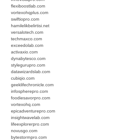
flexiboostlab.com
vortexohqplus.com
swiftiopro.com
hamilelikbelirtisi.net
versalotech.com
techmaxco.com
exceedolab.com
activaxio.com
dynabytesco.com
stylegurupro.com
datawizardslab.com
cubiqio.com
geeklifechronicle.com
infospherepro.com
foodiesavorpro.com
vortexohq.com
epicadventurepro.com
insightwavelab.com
lifeexplorerpro.com
novusgo.com
bytestormpro.com