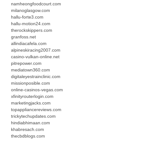
namheongfoodcourt.com
milanoglasgow.com
hallu-forte3.com
hallu-motion24.com
therockskippers.com
granfoss.net
allindiacafela.com
alpineskiracing2007.com
casino-vulkan-online.net
pitrepower.com
mediatown360.com
digitaleyestrainclinic.com
missionposible.com
online-casinos-vegas.com
xfinityrouterlogin.com
marketingjacks.com
topappliancereviews.com
trickytechupdates.com
hindiabhimaan.com
khabresach.com
thecbdblogs.com