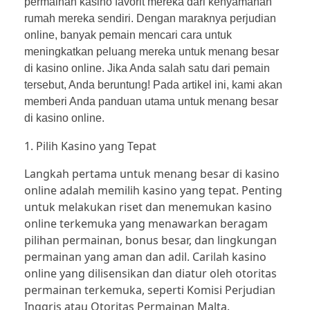
permainan kasino favorit mereka dari kenyamanan
rumah mereka sendiri. Dengan maraknya perjudian
online, banyak pemain mencari cara untuk
meningkatkan peluang mereka untuk menang besar
TOGEL
di kasino online. Jika Anda salah satu dari pemain
tersebut, Anda beruntung! Pada artikel ini, kami akan
memberi Anda panduan utama untuk menang besar
SITUS JUDI ONLINE
di kasino online.
1. Pilih Kasino yang Tepat
Langkah pertama untuk menang besar di kasino
Poker Online
online adalah memilih kasino yang tepat. Penting
untuk melakukan riset dan menemukan kasino
pkv
Taruhan Bola
online terkemuka yang menawarkan beragam
qq
judi bola
Judi Slot Online
pilihan permainan, bonus besar, dan lingkungan
permainan yang aman dan adil. Carilah kasino
pkv games
sbobet88
sbobet
online yang dilisensikan dan diatur oleh otoritas
permainan terkemuka, seperti Komisi Perjudian
bandarqq
sbobet
demo slot x500
Inggris atau Otoritas Permainan Malta.