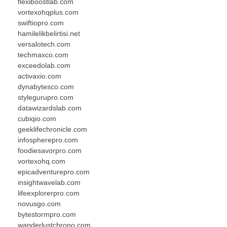
flexiboostlab.com
vortexohqplus.com
swiftiopro.com
hamilelikbelirtisi.net
versalotech.com
techmaxco.com
exceedolab.com
activaxio.com
dynabytesco.com
stylegurupro.com
datawizardslab.com
cubiqio.com
geeklifechronicle.com
infospherepro.com
foodiesavorpro.com
vortexohq.com
epicadventurepro.com
insightwavelab.com
lifeexplorerpro.com
novusgo.com
bytestormpro.com
wanderlustchrono.com