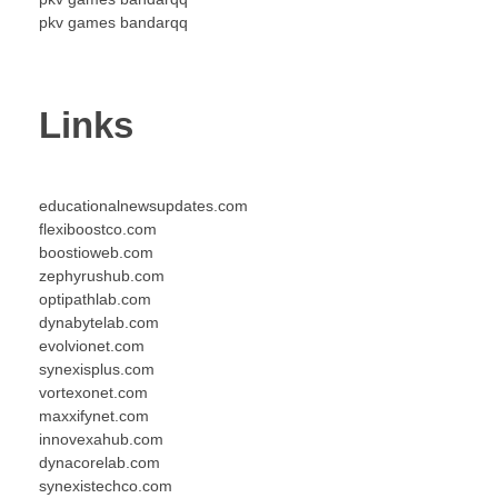
pkv games bandarqq
Links
educationalnewsupdates.com
flexiboostco.com
boostioweb.com
zephyrushub.com
optipathlab.com
dynabytelab.com
evolvionet.com
synexisplus.com
vortexonet.com
maxxifynet.com
innovexahub.com
dynacorelab.com
synexistechco.com