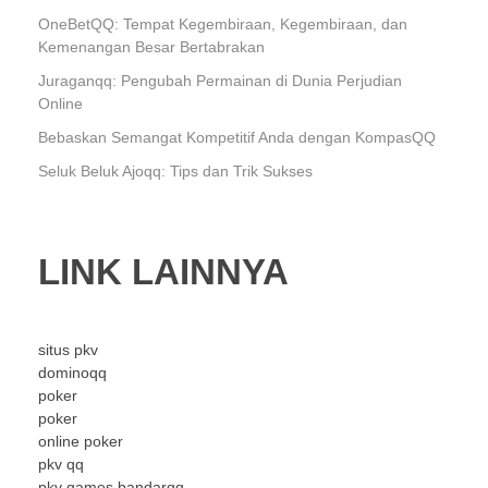
OneBetQQ: Tempat Kegembiraan, Kegembiraan, dan
Kemenangan Besar Bertabrakan
Juraganqq: Pengubah Permainan di Dunia Perjudian
Online
Bebaskan Semangat Kompetitif Anda dengan KompasQQ
Seluk Beluk Ajoqq: Tips dan Trik Sukses
LINK LAINNYA
situs pkv
dominoqq
poker
poker
online poker
pkv qq
pkv games bandarqq