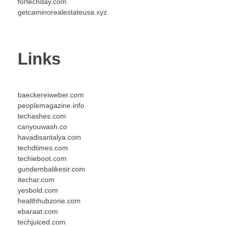
fortechday.com
getcaminorealestateusa.xyz
Links
baeckereiweber.com
peoplemagazine.info
techashes.com
canyouwash.co
havadisantalya.com
techdtimes.com
techieboot.com
gundembalikesir.com
itechar.com
yesbold.com
healthhubzone.com
ebaraat.com
techjuiced.com