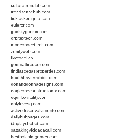
culturetrendlab.com
trendsensehub.com
ticktockenigma.com
eulerxr.com
geekifygenius.com
orbitextech.com
magconnecttech.com
zenifyweb.com
livetogel.co
genmatfiredoor.com
findlascegasproperties.com
healthhavenrobbie.com
donanddonnadesigns.com
eagleoneconstructiontx.com
equiflexvitality.com
onlylovesg.com
activedesenvolvimento.com
dailyhubpages.com
idnplaysbobet.com
sattakingvikidadacall.com
bestbolaslotgames.com