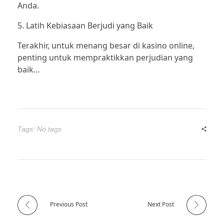
Anda.
5. Latih Kebiasaan Berjudi yang Baik
Terakhir, untuk menang besar di kasino online,
penting untuk mempraktikkan perjudian yang
baik…
Tags: No tags
Previous Post
Next Post