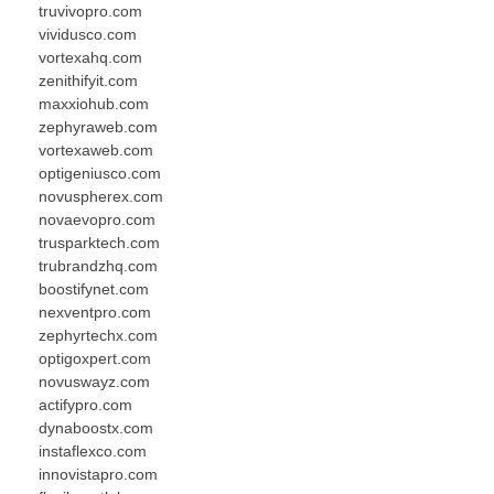
truvivopro.com
vividusco.com
vortexahq.com
zenithifyit.com
maxxiohub.com
zephyraweb.com
vortexaweb.com
optigeniusco.com
novuspherex.com
novaevopro.com
trusparktech.com
trubrandzhq.com
boostifynet.com
nexventpro.com
zephyrtechx.com
optigoxpert.com
novuswayz.com
actifypro.com
dynaboostx.com
instaflexco.com
innovistapro.com