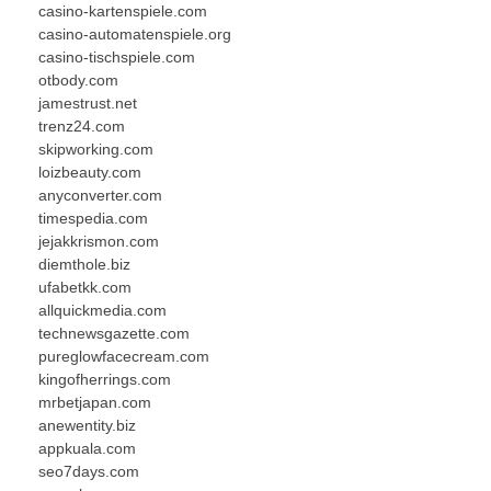
casino-kartenspiele.com
casino-automatenspiele.org
casino-tischspiele.com
otbody.com
jamestrust.net
trenz24.com
skipworking.com
loizbeauty.com
anyconverter.com
timespedia.com
jejakkrismon.com
diemthole.biz
ufabetkk.com
allquickmedia.com
technewsgazette.com
pureglowfacecream.com
kingofherrings.com
mrbetjapan.com
anewentity.biz
appkuala.com
seo7days.com