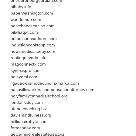
entrepreneurguardian.com
hibaby.info
paperwashington.com
weedemup.com
bestchancecasino.com
bilalliaqat.com
autodispensadores.com
inductioncooktopp.com
newsmedicaltoday.com
roofingnevada.info
magconnectx.com
synexispro.com
holayomi.com
ligadeciclismodecundinamarca.com
nashvilleworkerscompensationattorney.com
holyfamilycathedralschool.org
londonkiddy.com
ufabetcoaching.biz
davismindfulness.org
millionairebyte.com
fortechday.com
getcaminorealestateusa.xyz