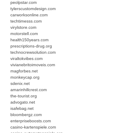
peolpstar.com
tylerscustomdesign.com
carworksonline.com
techtimesss.com
virylstore.com
motorstell.com
health150years.com
prescriptions-drug.org
technocrewsolution.com
viraltokvibes.com
vivianebritoimoveis.com
magforbes.net
monkeycap.org
sdenix.net
amarinhillcrest.com
the-tourist.org
advogato.net
isafebag.net
bloombergz.com
enterpriseboosts.com
casino-kartenspiele.com