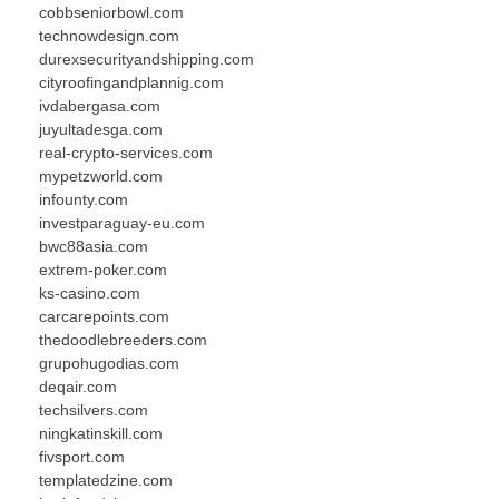
cobbseniorbowl.com
technowdesign.com
durexsecurityandshipping.com
cityroofingandplannig.com
ivdabergasa.com
juyultadesga.com
real-crypto-services.com
mypetzworld.com
infounty.com
investparaguay-eu.com
bwc88asia.com
extrem-poker.com
ks-casino.com
carcarepoints.com
thedoodlebreeders.com
grupohugodias.com
deqair.com
techsilvers.com
ningkatinskill.com
fivsport.com
templatedzine.com