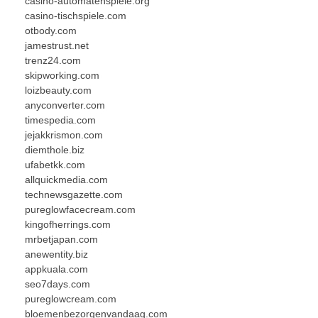
casino-automatenspiele.org
casino-tischspiele.com
otbody.com
jamestrust.net
trenz24.com
skipworking.com
loizbeauty.com
anyconverter.com
timespedia.com
jejakkrismon.com
diemthole.biz
ufabetkk.com
allquickmedia.com
technewsgazette.com
pureglowfacecream.com
kingofherrings.com
mrbetjapan.com
anewentity.biz
appkuala.com
seo7days.com
pureglowcream.com
bloemenbezorgenvandaag.com