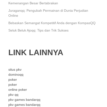
Kemenangan Besar Bertabrakan
Juraganqq: Pengubah Permainan di Dunia Perjudian
Online
Bebaskan Semangat Kompetitif Anda dengan KompasQQ
Seluk Beluk Ajoqq: Tips dan Trik Sukses
LINK LAINNYA
situs pkv
dominoqq
poker
poker
online poker
pkv qq
pkv games bandarqq
pkv games bandarqq