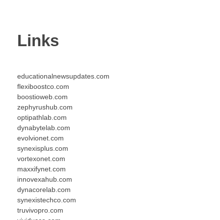
Links
educationalnewsupdates.com
flexiboostco.com
boostioweb.com
zephyrushub.com
optipathlab.com
dynabytelab.com
evolvionet.com
synexisplus.com
vortexonet.com
maxxifynet.com
innovexahub.com
dynacorelab.com
synexistechco.com
truvivopro.com