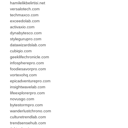
hamilelikbelirtisi.net
versalotech.com
techmaxco.com
exceedolab.com
activaxio.com
dynabytesco.com
stylegurupro.com
datawizardslab.com
cubiqio.com
geeklifechronicle.com
infospherepro.com
foodiesavorpro.com
vortexohq.com
epicadventurepro.com
insightwavelab.com
lifeexplorerpro.com
novusgo.com
bytestormpro.com
wanderlustchrono.com
culturetrendlab.com
trendsensehub.com