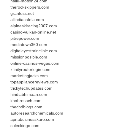
hallu-motion24.com
therockskippers.com
granfoss.net
allindiacafela.com
alpineskiracing2007.com
casino-vulkan-online.net
pitrepower.com
mediatown360.com
digitaleyestrainclinic.com
missionposible.com
online-casinos-vegas.com
xfinityrouterlogin.com
marketingjacks.com
topappliancereviews.com
trickytechupdates.com
hindiabhimaan.com
khabresach.com
thecbdblogs.com
autoresearchchemicals.com
apnabusinesskaro.com
suleckiego.com