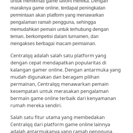
untuk menikmati game favorit mereka. Dengan
maraknya game online, terdapat peningkatan
permintaan akan platform yang menawarkan
pengalaman ramah pengguna, sehingga
TOGEL
memudahkan pemain untuk terhubung dengan
teman, berkompetisi dalam turnamen, dan
mengakses berbagai macam permainan.
SITUS JUDI ONLINE
Centralqq adalah salah satu platform yang
dengan cepat mendapatkan popularitas di
kalangan gamer online. Dengan antarmuka yang
Poker Online
mudah digunakan dan beragam pilihan
permainan, Centralqq menawarkan pemain
pkv
Taruhan Bola
kesempatan untuk merasakan pengalaman
bermain game online terbaik dari kenyamanan
qq
judi bola
Judi Slot Online
rumah mereka sendiri.
pkv games
sbobet88
sbobet
Salah satu fitur utama yang membedakan
Centralqq dari platform game online lainnya
bandarqq
sbobet
demo slot x500
adalah antarmukanya yang ramah pengguna.