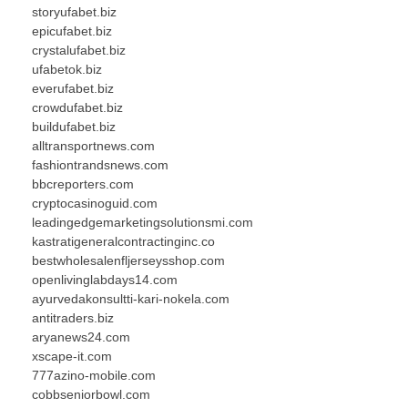
storyufabet.biz
epicufabet.biz
crystalufabet.biz
ufabetok.biz
everufabet.biz
crowdufabet.biz
buildufabet.biz
alltransportnews.com
fashiontrandsnews.com
bbcreporters.com
cryptocasinoguid.com
leadingedgemarketingsolutionsmi.com
kastratigeneralcontractinginc.co
bestwholesalenfljerseysshop.com
openlivinglabdays14.com
ayurvedakonsultti-kari-nokela.com
antitraders.biz
aryanews24.com
xscape-it.com
777azino-mobile.com
cobbseniorbowl.com