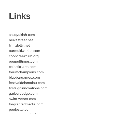
Links
saucyukiah.com
beikastreet.net
filmizlettir.net
ourmultiworlds.com
cooncreekclub.org
pegpufftimes.com
celestia-arts.com
forumchampions.com
bluebargames.com
festivaldelamalou.com
firstsigninnovations.com
garberdodge.com
swim-wears.com
forgrantedmedia.com
peolpstar.com