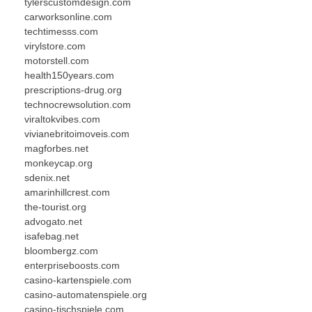
tylerscustomdesign.com
carworksonline.com
techtimesss.com
virylstore.com
motorstell.com
health150years.com
prescriptions-drug.org
technocrewsolution.com
viraltokvibes.com
vivianebritoimoveis.com
magforbes.net
monkeycap.org
sdenix.net
amarinhillcrest.com
the-tourist.org
advogato.net
isafebag.net
bloombergz.com
enterpriseboosts.com
casino-kartenspiele.com
casino-automatenspiele.org
casino-tischspiele.com