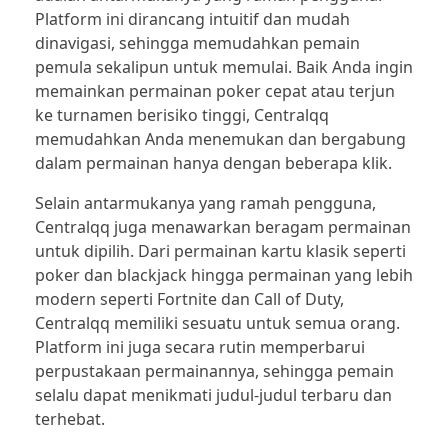
Platform ini dirancang intuitif dan mudah
domino99
slot
dinavigasi, sehingga memudahkan pemain
qiu qiu
pemula sekalipun untuk memulai. Baik Anda ingin
slot mahjong
memainkan permainan poker cepat atau terjun
dominoqq
slot gacor maxwin
ke turnamen berisiko tinggi, Centralqq
memudahkan Anda menemukan dan bergabung
dominoqq
slot gacor
dalam permainan hanya dengan beberapa klik.
dominoqq
demo slot pragmatic
Selain antarmukanya yang ramah pengguna,
Centralqq juga menawarkan beragam permainan
pkv
demo slot pg
untuk dipilih. Dari permainan kartu klasik seperti
poker dan blackjack hingga permainan yang lebih
bandarqq
slot demo x500
modern seperti Fortnite dan Call of Duty,
poker
Centralqq memiliki sesuatu untuk semua orang.
slot gacor maxwin
Platform ini juga secara rutin memperbarui
dominoqq
slot gacor hari ini
perpustakaan permainannya, sehingga pemain
selalu dapat menikmati judul-judul terbaru dan
slot
terhebat.
slot gacor maxwin