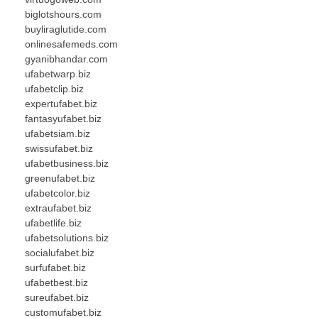
biglotshours.com
buyliraglutide.com
onlinesafemeds.com
gyanibhandar.com
ufabetwarp.biz
ufabetclip.biz
expertufabet.biz
fantasyufabet.biz
ufabetsiam.biz
swissufabet.biz
ufabetbusiness.biz
greenufabet.biz
ufabetcolor.biz
extraufabet.biz
ufabetlife.biz
ufabetsolutions.biz
socialufabet.biz
surfufabet.biz
ufabetbest.biz
sureufabet.biz
customufabet.biz