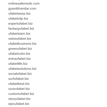
onlinesafemeds.com
gyanibhandar.com
ufabetwarp.biz
ufabetclip.biz
expertufabet.biz
fantasyufabet.biz
ufabetsiam.biz
swissufabet.biz
ufabetbusiness.biz
greenufabet.biz
ufabetcolor.biz
extraufabet.biz
ufabetlife.biz
ufabetsolutions.biz
socialufabet.biz
surfufabet.biz
ufabetbest.biz
sureufabet.biz
customufabet.biz
storyufabet.biz
epicufabet.biz