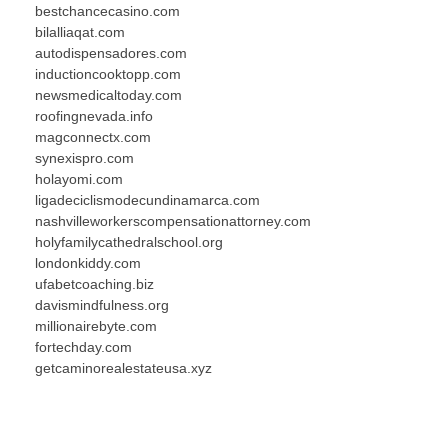
bestchancecasino.com
bilalliaqat.com
autodispensadores.com
inductioncooktopp.com
newsmedicaltoday.com
roofingnevada.info
magconnectx.com
synexispro.com
holayomi.com
ligadeciclismodecundinamarca.com
nashvilleworkerscompensationattorney.com
holyfamilycathedralschool.org
londonkiddy.com
ufabetcoaching.biz
davismindfulness.org
millionairebyte.com
fortechday.com
getcaminorealestateusa.xyz