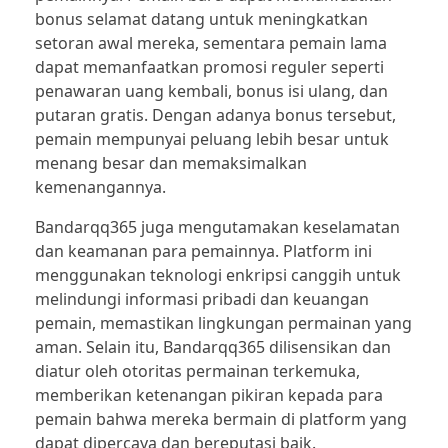
bonus selamat datang untuk meningkatkan
domino99
slot
setoran awal mereka, sementara pemain lama
qiu qiu
dapat memanfaatkan promosi reguler seperti
slot mahjong
penawaran uang kembali, bonus isi ulang, dan
dominoqq
slot gacor maxwin
putaran gratis. Dengan adanya bonus tersebut,
pemain mempunyai peluang lebih besar untuk
dominoqq
slot gacor
menang besar dan memaksimalkan
kemenangannya.
dominoqq
demo slot pragmatic
Bandarqq365 juga mengutamakan keselamatan
pkv
demo slot pg
dan keamanan para pemainnya. Platform ini
menggunakan teknologi enkripsi canggih untuk
bandarqq
slot demo x500
melindungi informasi pribadi dan keuangan
poker
pemain, memastikan lingkungan permainan yang
slot gacor maxwin
aman. Selain itu, Bandarqq365 dilisensikan dan
dominoqq
slot gacor hari ini
diatur oleh otoritas permainan terkemuka,
memberikan ketenangan pikiran kepada para
slot
pemain bahwa mereka bermain di platform yang
dapat dipercaya dan bereputasi baik.
slot gacor maxwin