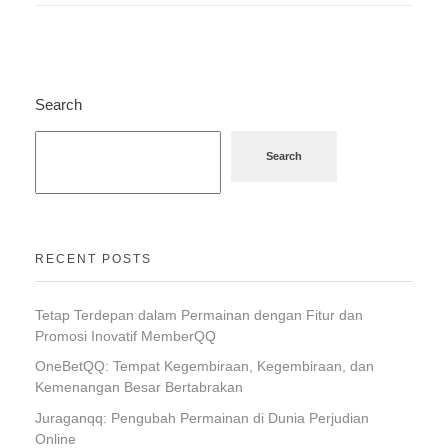
Search
Search
RECENT POSTS
Tetap Terdepan dalam Permainan dengan Fitur dan
Promosi Inovatif MemberQQ
OneBetQQ: Tempat Kegembiraan, Kegembiraan, dan
Kemenangan Besar Bertabrakan
Juraganqq: Pengubah Permainan di Dunia Perjudian
Online