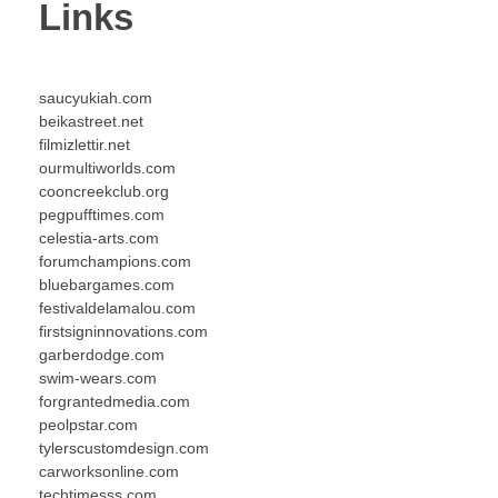
Links
saucyukiah.com
beikastreet.net
filmizlettir.net
ourmultiworlds.com
cooncreekclub.org
pegpufftimes.com
celestia-arts.com
forumchampions.com
bluebargames.com
festivaldelamalou.com
firstsigninnovations.com
garberdodge.com
swim-wears.com
forgrantedmedia.com
peolpstar.com
tylerscustomdesign.com
carworksonline.com
techtimesss.com