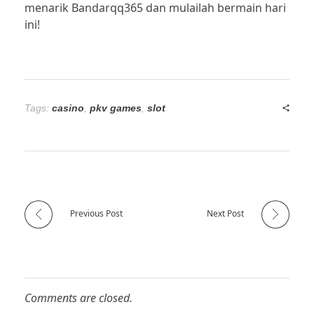
menarik Bandarqq365 dan mulailah bermain hari
ini!
Tags:
casino
,
pkv games
,
slot
Previous Post
Next Post
Comments are closed.