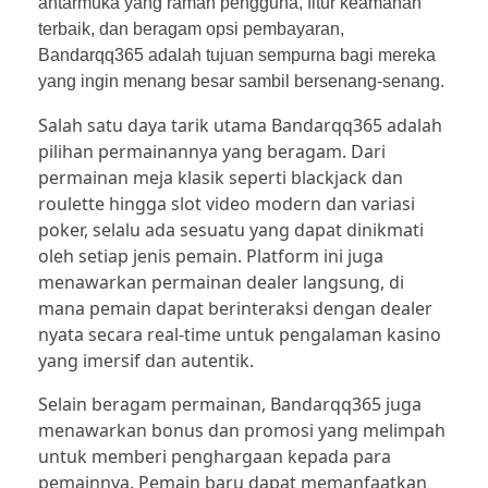
antarmuka yang ramah pengguna, fitur keamanan
terbaik, dan beragam opsi pembayaran,
Bandarqq365 adalah tujuan sempurna bagi mereka
yang ingin menang besar sambil bersenang-senang.
TOGEL
Salah satu daya tarik utama Bandarqq365 adalah
pilihan permainannya yang beragam. Dari
permainan meja klasik seperti blackjack dan
SITUS JUDI ONLINE
roulette hingga slot video modern dan variasi
poker, selalu ada sesuatu yang dapat dinikmati
oleh setiap jenis pemain. Platform ini juga
Poker Online
menawarkan permainan dealer langsung, di
mana pemain dapat berinteraksi dengan dealer
pkv
Taruhan Bola
nyata secara real-time untuk pengalaman kasino
yang imersif dan autentik.
qq
judi bola
Judi Slot Online
Selain beragam permainan, Bandarqq365 juga
pkv games
sbobet88
sbobet
menawarkan bonus dan promosi yang melimpah
untuk memberi penghargaan kepada para
bandarqq
sbobet
demo slot x500
pemainnya. Pemain baru dapat memanfaatkan