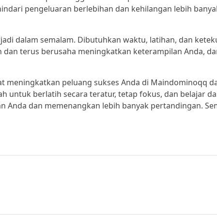
ndari pengeluaran berlebihan dan kehilangan lebih bany
rjadi dalam semalam. Dibutuhkan waktu, latihan, dan kete
h dan terus berusaha meningkatkan keterampilan Anda, da
apat meningkatkan peluang sukses Anda di Maindominoqq d
 untuk berlatih secara teratur, tetap fokus, dan belajar da
an Anda dan memenangkan lebih banyak pertandingan. S