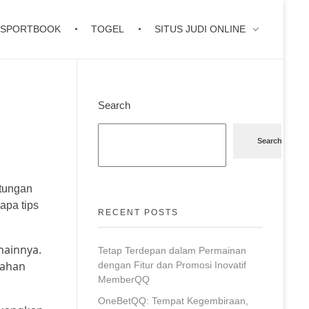
SPORTBOOK
TOGEL
SITUS JUDI ONLINE
Search
Search
ntungan
apa tips
RECENT POSTS
mainnya.
Tetap Terdepan dalam Permainan
lahan
dengan Fitur dan Promosi Inovatif
MemberQQ
OneBetQQ: Tempat Kegembiraan,