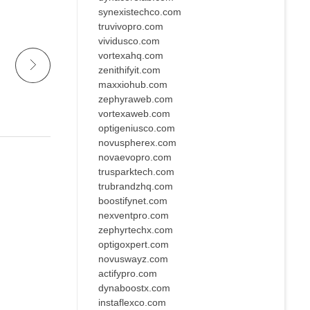
synexistechco.com
truvivopro.com
vividusco.com
vortexahq.com
zenithifyit.com
maxxiohub.com
zephyraweb.com
vortexaweb.com
optigeniusco.com
novuspherex.com
novaevopro.com
trusparktech.com
trubrandzhq.com
boostifynet.com
nexventpro.com
zephyrtechx.com
optigoxpert.com
novuswayz.com
actifypro.com
dynaboostx.com
instaflexco.com