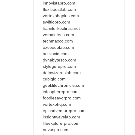
innovistapro.com
flexiboostlab.com
vortexohqplus.com
swiftiopro.com
hamilelikbelirtisi.net
versalotech.com
techmaxco.com
exceedolab.com
activaxio.com
dynabytesco.com
stylegurupro.com
datawizardslab.com
cubiqio.com
geeklifechronicle.com
infospherepro.com
foodiesavorpro.com
vortexohq.com
epicadventurepro.com
insightwavelab.com
lifeexplorerpro.com
novusgo.com