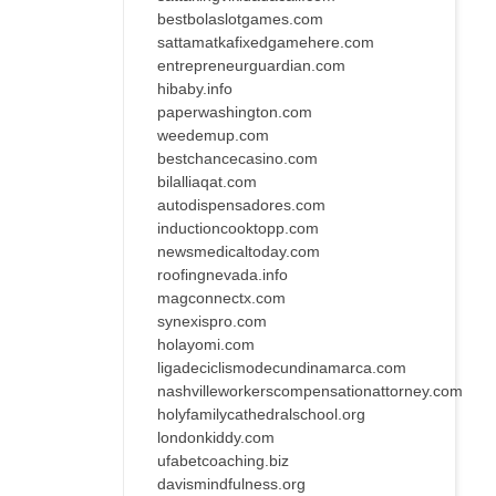
bestbolaslotgames.com
sattamatkafixedgamehere.com
entrepreneurguardian.com
hibaby.info
paperwashington.com
weedemup.com
bestchancecasino.com
bilalliaqat.com
autodispensadores.com
inductioncooktopp.com
newsmedicaltoday.com
roofingnevada.info
magconnectx.com
synexispro.com
holayomi.com
ligadeciclismodecundinamarca.com
nashvilleworkerscompensationattorney.com
holyfamilycathedralschool.org
londonkiddy.com
ufabetcoaching.biz
davismindfulness.org