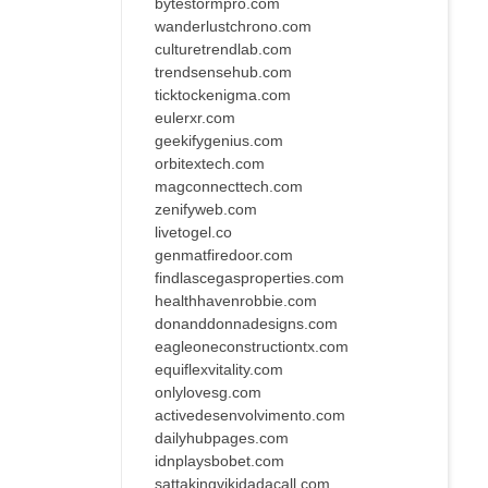
bytestormpro.com
wanderlustchrono.com
culturetrendlab.com
trendsensehub.com
ticktockenigma.com
eulerxr.com
geekifygenius.com
orbitextech.com
magconnecttech.com
zenifyweb.com
livetogel.co
genmatfiredoor.com
findlascegasproperties.com
healthhavenrobbie.com
donanddonnadesigns.com
eagleoneconstructiontx.com
equiflexvitality.com
onlylovesg.com
activedesenvolvimento.com
dailyhubpages.com
idnplaysbobet.com
sattakingvikidadacall.com