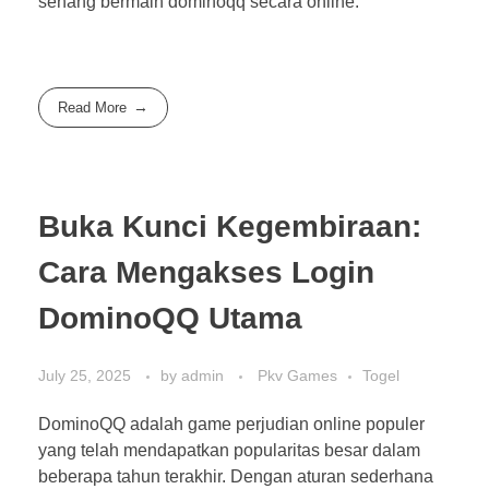
senang bermain dominoqq secara online.
Read More
Buka Kunci Kegembiraan:
Cara Mengakses Login
DominoQQ Utama
July 25, 2025
by
admin
Pkv Games
Togel
DominoQQ adalah game perjudian online populer
yang telah mendapatkan popularitas besar dalam
beberapa tahun terakhir. Dengan aturan sederhana