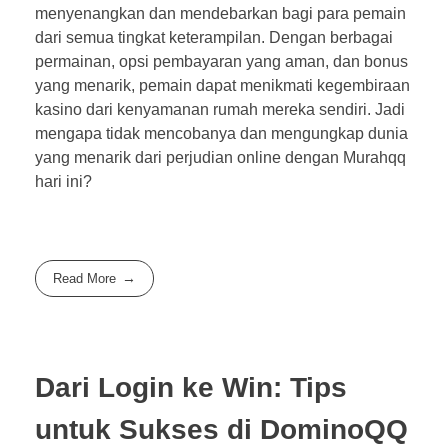
menyenangkan dan mendebarkan bagi para pemain
dari semua tingkat keterampilan. Dengan berbagai
permainan, opsi pembayaran yang aman, dan bonus
yang menarik, pemain dapat menikmati kegembiraan
kasino dari kenyamanan rumah mereka sendiri. Jadi
mengapa tidak mencobanya dan mengungkap dunia
yang menarik dari perjudian online dengan Murahqq
hari ini?
Read More
Dari Login ke Win: Tips
untuk Sukses di DominoQQ