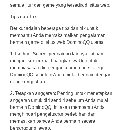
semua fitur dan game yang tersedia di situs web.
Tips dan Trik
Berikut adalah beberapa tips dan trik untuk
membantu Anda memaksimalkan pengalaman
bermain game di situs web DominoQQ utama:
1. Latihan: Seperti permainan lainnya, latihan
menjadi sempurna. Luangkan waktu untuk
membiasakan diri dengan aturan dan strategi
DominoQQ sebelum Anda mulai bermain dengan
uang sungguhan.
2. Tetapkan anggaran: Penting untuk menetapkan
anggaran untuk diri sendiri sebelum Anda mulai
bermain DominoQQ. Ini akan membantu Anda
menghindari pengeluaran berlebihan dan
memastikan bahwa Anda bermain secara
bertanggung jawab.