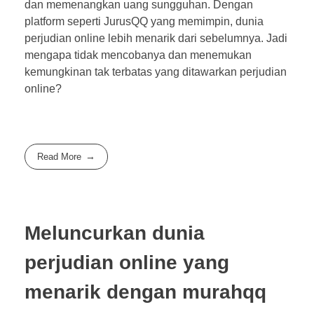
dan memenangkan uang sungguhan. Dengan
platform seperti JurusQQ yang memimpin, dunia
perjudian online lebih menarik dari sebelumnya. Jadi
mengapa tidak mencobanya dan menemukan
kemungkinan tak terbatas yang ditawarkan perjudian
online?
Read More
Meluncurkan dunia
perjudian online yang
menarik dengan murahqq