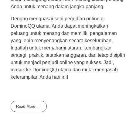
Anda untuk menang dalam jangka panjang.
Dengan menguasai seni perjudian online di
DominoQQ utama, Anda dapat meningkatkan
peluang untuk menang dan memiliki pengalaman
yang lebih menyenangkan secara keseluruhan.
Ingatlah untuk memahami aturan, kembangkan
strategi, praktik, tetapkan anggaran, dan tetap disiplin
untuk menjadi penjudi online yang sukses. Jadi,
masuk ke DominoQQ utama dan mulai mengasah
keterampilan Anda hari ini!
Read More