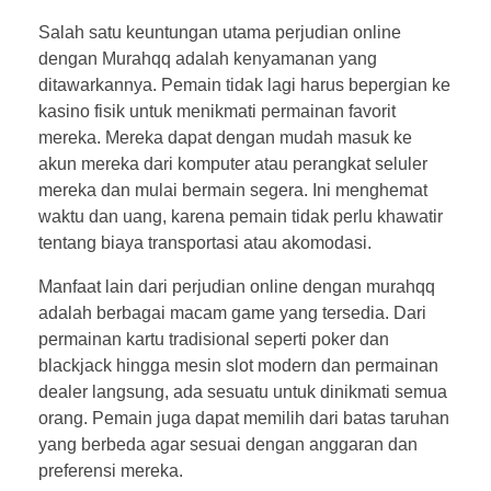
Salah satu keuntungan utama perjudian online
dengan Murahqq adalah kenyamanan yang
ditawarkannya. Pemain tidak lagi harus bepergian ke
kasino fisik untuk menikmati permainan favorit
mereka. Mereka dapat dengan mudah masuk ke
akun mereka dari komputer atau perangkat seluler
mereka dan mulai bermain segera. Ini menghemat
waktu dan uang, karena pemain tidak perlu khawatir
tentang biaya transportasi atau akomodasi.
Manfaat lain dari perjudian online dengan murahqq
adalah berbagai macam game yang tersedia. Dari
permainan kartu tradisional seperti poker dan
blackjack hingga mesin slot modern dan permainan
dealer langsung, ada sesuatu untuk dinikmati semua
orang. Pemain juga dapat memilih dari batas taruhan
yang berbeda agar sesuai dengan anggaran dan
preferensi mereka.