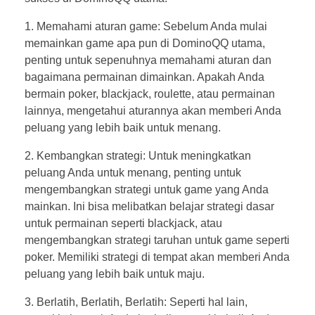
1. Memahami aturan game: Sebelum Anda mulai
memainkan game apa pun di DominoQQ utama,
penting untuk sepenuhnya memahami aturan dan
bagaimana permainan dimainkan. Apakah Anda
bermain poker, blackjack, roulette, atau permainan
lainnya, mengetahui aturannya akan memberi Anda
peluang yang lebih baik untuk menang.
2. Kembangkan strategi: Untuk meningkatkan
peluang Anda untuk menang, penting untuk
mengembangkan strategi untuk game yang Anda
mainkan. Ini bisa melibatkan belajar strategi dasar
untuk permainan seperti blackjack, atau
mengembangkan strategi taruhan untuk game seperti
poker. Memiliki strategi di tempat akan memberi Anda
peluang yang lebih baik untuk maju.
3. Berlatih, Berlatih, Berlatih: Seperti hal lain,