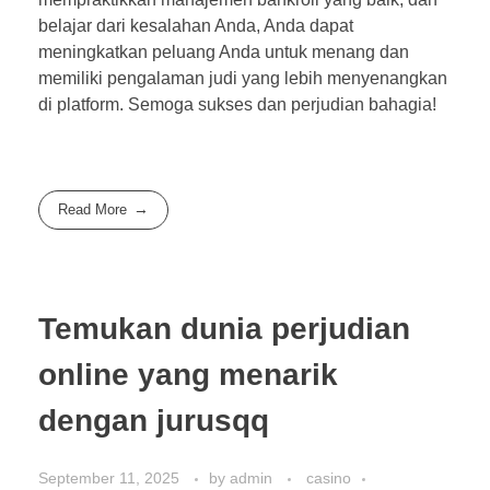
belajar dari kesalahan Anda, Anda dapat
meningkatkan peluang Anda untuk menang dan
memiliki pengalaman judi yang lebih menyenangkan
di platform. Semoga sukses dan perjudian bahagia!
Read More
Temukan dunia perjudian
online yang menarik
dengan jurusqq
September 11, 2025
by
admin
casino