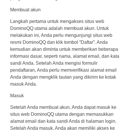
Membuat akun
Langkah pertama untuk mengakses situs web
DominoQQ utama adalah membuat akun. Untuk
melakukan ini, Anda perlu mengunjungi situs web
resmi DominoQQ dan klik tombol “Daftar”. Anda
kemudian akan diminta untuk memberikan beberapa
informasi dasar, seperti nama, alamat email, dan kata
sandi Anda. Setelah Anda mengisi formulir
pendaftaran, Anda perlu memverifikasi alamat email
Anda dengan mengklik tautan yang dikirim ke kotak
masuk Anda.
Masuk
Setelah Anda membuat akun, Anda dapat masuk ke
situs web DominoQQ utama dengan memasukkan
alamat email dan kata sandi Anda di halaman login.
Setelah Anda masuk, Anda akan memiliki akses ke