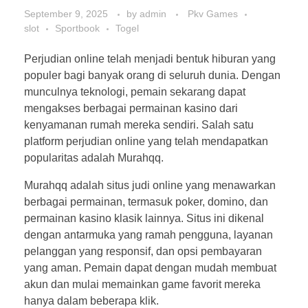
September 9, 2025
by
admin
Pkv Games
slot
Sportbook
Togel
Perjudian online telah menjadi bentuk hiburan yang
populer bagi banyak orang di seluruh dunia. Dengan
munculnya teknologi, pemain sekarang dapat
mengakses berbagai permainan kasino dari
kenyamanan rumah mereka sendiri. Salah satu
platform perjudian online yang telah mendapatkan
popularitas adalah Murahqq.
Murahqq adalah situs judi online yang menawarkan
berbagai permainan, termasuk poker, domino, dan
permainan kasino klasik lainnya. Situs ini dikenal
dengan antarmuka yang ramah pengguna, layanan
pelanggan yang responsif, dan opsi pembayaran
yang aman. Pemain dapat dengan mudah membuat
akun dan mulai memainkan game favorit mereka
hanya dalam beberapa klik.