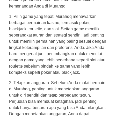
kemenangan Anda di Murahqq.
1. Pilih game yang tepat: Murahqq menawarkan
berbagai permainan kasino, termasuk poker,
blackjack, roulette, dan slot. Setiap game memiliki
seperangkat aturan dan strategi sendiri, jadi penting
untuk memilih permainan yang paling sesuai dengan
tingkat keterampilan dan preferensi Anda. Jika Anda
baru mengenal judi, pertimbangkan untuk memulai
dengan game yang lebih sederhana seperti slot atau
roulette sebelum pindah ke game yang lebih
kompleks seperti poker atau blackjack.
2. Tetapkan anggaran: Sebelum Anda mulai bermain
di Murahqq, penting untuk menetapkan anggaran
untuk diri sendiri dan tetap berpegang teguh.
Perjudian bisa membuat ketagihan, jadi penting
untuk hanya bertaruh apa yang bisa Anda hilangkan.
Dengan menetapkan anggaran, Anda dapat