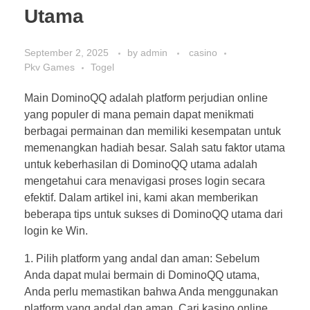
Utama
September 2, 2025
by
admin
casino
Pkv Games
Togel
Main DominoQQ adalah platform perjudian online
yang populer di mana pemain dapat menikmati
berbagai permainan dan memiliki kesempatan untuk
memenangkan hadiah besar. Salah satu faktor utama
untuk keberhasilan di DominoQQ utama adalah
mengetahui cara menavigasi proses login secara
efektif. Dalam artikel ini, kami akan memberikan
beberapa tips untuk sukses di DominoQQ utama dari
login ke Win.
1. Pilih platform yang andal dan aman: Sebelum
Anda dapat mulai bermain di DominoQQ utama,
Anda perlu memastikan bahwa Anda menggunakan
platform yang andal dan aman. Cari kasino online