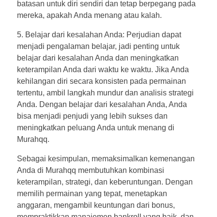
batasan untuk diri sendiri dan tetap berpegang pada
mereka, apakah Anda menang atau kalah.
5. Belajar dari kesalahan Anda: Perjudian dapat
menjadi pengalaman belajar, jadi penting untuk
belajar dari kesalahan Anda dan meningkatkan
keterampilan Anda dari waktu ke waktu. Jika Anda
kehilangan diri secara konsisten pada permainan
tertentu, ambil langkah mundur dan analisis strategi
Anda. Dengan belajar dari kesalahan Anda, Anda
bisa menjadi penjudi yang lebih sukses dan
meningkatkan peluang Anda untuk menang di
Murahqq.
Sebagai kesimpulan, memaksimalkan kemenangan
Anda di Murahqq membutuhkan kombinasi
keterampilan, strategi, dan keberuntungan. Dengan
memilih permainan yang tepat, menetapkan
anggaran, mengambil keuntungan dari bonus,
mempraktikkan manajemen bankroll yang baik, dan