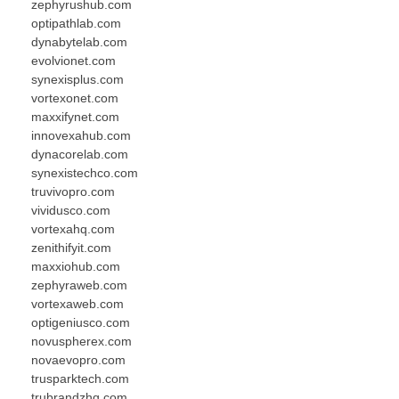
zephyrushub.com
optipathlab.com
dynabytelab.com
evolvionet.com
synexisplus.com
vortexonet.com
maxxifynet.com
innovexahub.com
dynacorelab.com
synexistechco.com
truvivopro.com
vividusco.com
vortexahq.com
zenithifyit.com
maxxiohub.com
zephyraweb.com
vortexaweb.com
optigeniusco.com
novuspherex.com
novaevopro.com
trusparktech.com
trubrandzhq.com