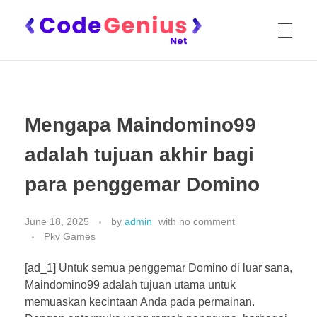
Situs Poker Online Terpopuler dengan Komunitas Aktif
Bergabunglah di situs poker online terpopuler dengan komunitas aktif. Nikmati bermain poker dengan ribuan pemain lainnya dan raih kemenangan besar setiap hari.
HOME
Mengapa Maindomino99
PKV GAMES
adalah tujuan akhir bagi
para penggemar Domino
SLOT
June 18, 2025
by
admin
with
no comment
Pkv Games
CASINO
[ad_1] Untuk semua penggemar Domino di luar sana,
Maindomino99 adalah tujuan utama untuk
memuaskan kecintaan Anda pada permainan.
SPORTBOOK