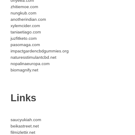
ohyeea.com
zhitiemoe.com
nungkub.com
anotherindian.com
xylemcider.com
taniaetiago.com
juzfitketo.com
pasomaga.com
impactgardencbdgummies.org
naturesstimulantcbd.net
nopalinaeuropa.com
biomagnify.net
Links
saucyukiah.com
beikastreet.net
filmizlettir.net