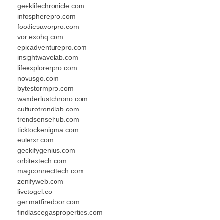
geeklifechronicle.com
infospherepro.com
foodiesavorpro.com
vortexohq.com
epicadventurepro.com
insightwavelab.com
lifeexplorerpro.com
novusgo.com
bytestormpro.com
wanderlustchrono.com
culturetrendlab.com
trendsensehub.com
ticktockenigma.com
eulerxr.com
geekifygenius.com
orbitextech.com
magconnecttech.com
zenifyweb.com
livetogel.co
genmatfiredoor.com
findlascegasproperties.com