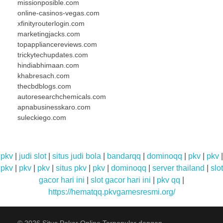
missionposible.com
online-casinos-vegas.com
xfinityrouterlogin.com
marketingjacks.com
topappliancereviews.com
trickytechupdates.com
hindiabhimaan.com
khabresach.com
thecbdblogs.com
autoresearchchemicals.com
apnabusinesskaro.com
suleckiego.com
pkv
|
judi slot
|
situs judi bola
|
bandarqq
|
dominoqq
|
pkv
|
pkv
|
pkv
|
pkv
|
pkv
|
situs pkv
|
pkv
|
dominoqq
|
server thailand
|
slot
gacor hari ini
|
slot gacor hari ini
|
pkv qq
|
https://hematqq.pkvgamesresmi.org/
© 2026 Situs Poker Online Terpopuler dengan