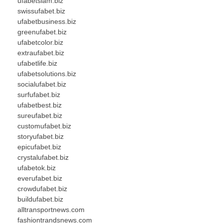
ufabetsiam.biz
swissufabet.biz
ufabetbusiness.biz
greenufabet.biz
ufabetcolor.biz
extraufabet.biz
ufabetlife.biz
ufabetsolutions.biz
socialufabet.biz
surfufabet.biz
ufabetbest.biz
sureufabet.biz
customufabet.biz
storyufabet.biz
epicufabet.biz
crystalufabet.biz
ufabetok.biz
everufabet.biz
crowdufabet.biz
buildufabet.biz
alltransportnews.com
fashiontrandsnews.com