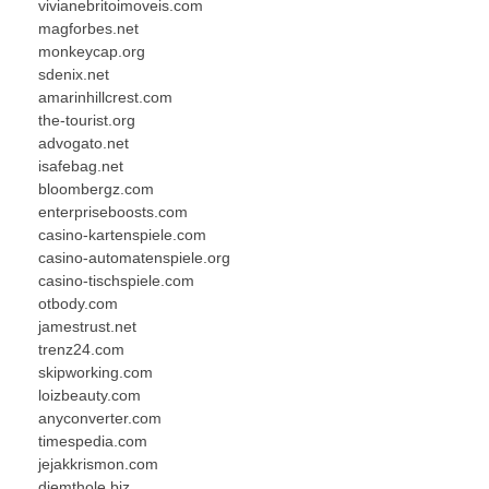
vivianebritoimoveis.com
magforbes.net
monkeycap.org
sdenix.net
amarinhillcrest.com
the-tourist.org
advogato.net
isafebag.net
bloombergz.com
enterpriseboosts.com
casino-kartenspiele.com
casino-automatenspiele.org
casino-tischspiele.com
otbody.com
jamestrust.net
trenz24.com
skipworking.com
loizbeauty.com
anyconverter.com
timespedia.com
jejakkrismon.com
diemthole.biz