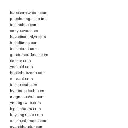
baeckereiweber.com
peoplemagazine.info
techashes.com
canyouwash.co
havadisantalya.com
techdtimes.com
techieboot.com
gundembalikesir.com
itechar.com
yesbold.com
healthhubzone.com
ebaraat.com
techjuiced.com
byteboosttech.com
magnexushub.com
virtuogoweb.com
biglotshours.com
buyliraglutide.com
onlinesafemeds.com
gyanibhandar.com