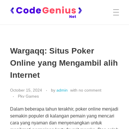
Situs Poker Online Terpopuler dengan Komunitas Aktif
Bergabunglah di situs poker online terpopuler dengan komunitas aktif. Nikmati bermain poker dengan ribuan pemain lainnya dan raih kemenangan besar setiap hari.
HOME
Wargaqq: Situs Poker
PKV GAMES
Online yang Mengambil alih
Internet
SLOT
October 15, 2024
by
admin
with
no comment
Pkv Games
CASINO
Dalam beberapa tahun terakhir, poker online menjadi
semakin populer di kalangan pemain yang mencari
cara yang nyaman dan menyenangkan untuk
SPORTBOOK