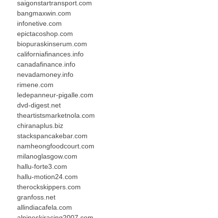
saigonstartransport.com
bangmaxwin.com
infonetive.com
epictacoshop.com
biopuraskinserum.com
californiafinances.info
canadafinance.info
nevadamoney.info
rimene.com
ledepanneur-pigalle.com
dvd-digest.net
theartistsmarketnola.com
chiranaplus.biz
stackspancakebar.com
namheongfoodcourt.com
milanoglasgow.com
hallu-forte3.com
hallu-motion24.com
therockskippers.com
granfoss.net
allindiacafela.com
alpineskiracing2007.com