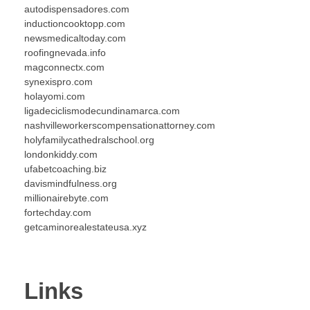
autodispensadores.com
inductioncooktopp.com
newsmedicaltoday.com
roofingnevada.info
magconnectx.com
synexispro.com
holayomi.com
ligadeciclismodecundinamarca.com
nashvilleworkerscompensationattorney.com
holyfamilycathedralschool.org
londonkiddy.com
ufabetcoaching.biz
davismindfulness.org
millionairebyte.com
fortechday.com
getcaminorealestateusa.xyz
Links