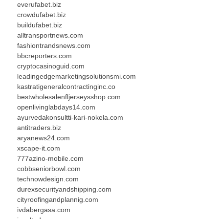
everufabet.biz
crowdufabet.biz
buildufabet.biz
alltransportnews.com
fashiontrandsnews.com
bbcreporters.com
cryptocasinoguid.com
leadingedgemarketingsolutionsmi.com
kastratigeneralcontractinginc.co
bestwholesalenfljerseysshop.com
openlivinglabdays14.com
ayurvedakonsultti-kari-nokela.com
antitraders.biz
aryanews24.com
xscape-it.com
777azino-mobile.com
cobbseniorbowl.com
technowdesign.com
durexsecurityandshipping.com
cityroofingandplannig.com
ivdabergasa.com