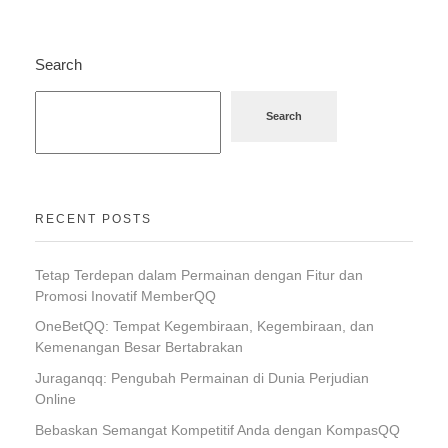
Search
Search
RECENT POSTS
Tetap Terdepan dalam Permainan dengan Fitur dan
Promosi Inovatif MemberQQ
OneBetQQ: Tempat Kegembiraan, Kegembiraan, dan
Kemenangan Besar Bertabrakan
Juraganqq: Pengubah Permainan di Dunia Perjudian
Online
Bebaskan Semangat Kompetitif Anda dengan KompasQQ