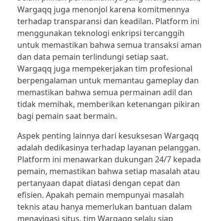
Wargaqq juga menonjol karena komitmennya
domino99
slot
terhadap transparansi dan keadilan. Platform ini
qiu qiu
menggunakan teknologi enkripsi tercanggih
slot mahjong
untuk memastikan bahwa semua transaksi aman
dominoqq
slot gacor maxwin
dan data pemain terlindungi setiap saat.
Wargaqq juga mempekerjakan tim profesional
dominoqq
slot gacor
berpengalaman untuk memantau gameplay dan
memastikan bahwa semua permainan adil dan
dominoqq
demo slot pragmatic
tidak memihak, memberikan ketenangan pikiran
bagi pemain saat bermain.
pkv
demo slot pg
Aspek penting lainnya dari kesuksesan Wargaqq
bandarqq
slot demo x500
adalah dedikasinya terhadap layanan pelanggan.
poker
Platform ini menawarkan dukungan 24/7 kepada
slot gacor maxwin
pemain, memastikan bahwa setiap masalah atau
dominoqq
slot gacor hari ini
pertanyaan dapat diatasi dengan cepat dan
efisien. Apakah pemain mempunyai masalah
slot
teknis atau hanya memerlukan bantuan dalam
menavigasi situs, tim Wargaqq selalu siap
slot gacor maxwin