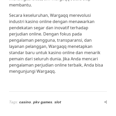
membantu.
slot
Secara keseluruhan, Wargaqq merevolusi
industri kasino online dengan menawarkan
pendekatan segar dan inovatif terhadap
perjudian online. Dengan fokus pada
pengalaman pengguna, transparansi, dan
layanan pelanggan, Wargaqq menetapkan
standar baru untuk kasino online dan menarik
pemain dari seluruh dunia. Jika Anda mencari
pengalaman perjudian online terbaik, Anda bisa
mengunjungi Wargaqq.
Tags:
casino
,
pkv games
,
slot