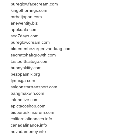
pureglowfacecream.com
kingofherrings.com
mrbetjapan.com
anewentity.biz
appkuala.com
seo7days.com
pureglowcream.com
bloemenbezorgenvandaag.com
secrettohairgrowth.com
tasteofthaitogo.com
bunnynkitty.com
bezopasnik.org
fjmnxga.com
saigonstartransport.com
bangmaxwin.com
infonetive.com
epictacoshop.com
biopuraskinserum.com
californiafinances.info
canadafinance.info
nevadamoney.info