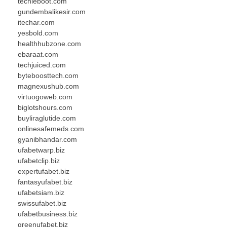
techieboot.com
gundembalikesir.com
itechar.com
yesbold.com
healthhubzone.com
ebaraat.com
techjuiced.com
byteboosttech.com
magnexushub.com
virtuogoweb.com
biglotshours.com
buyliraglutide.com
onlinesafemeds.com
gyanibhandar.com
ufabetwarp.biz
ufabetclip.biz
expertufabet.biz
fantasyufabet.biz
ufabetsiam.biz
swissufabet.biz
ufabetbusiness.biz
greenufabet.biz