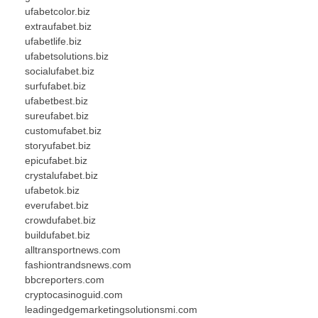
ufabetcolor.biz
extraufabet.biz
ufabetlife.biz
ufabetsolutions.biz
socialufabet.biz
surfufabet.biz
ufabetbest.biz
sureufabet.biz
customufabet.biz
storyufabet.biz
epicufabet.biz
crystalufabet.biz
ufabetok.biz
everufabet.biz
crowdufabet.biz
buildufabet.biz
alltransportnews.com
fashiontrandsnews.com
bbcreporters.com
cryptocasinoguid.com
leadingedgemarketingsolutionsmi.com