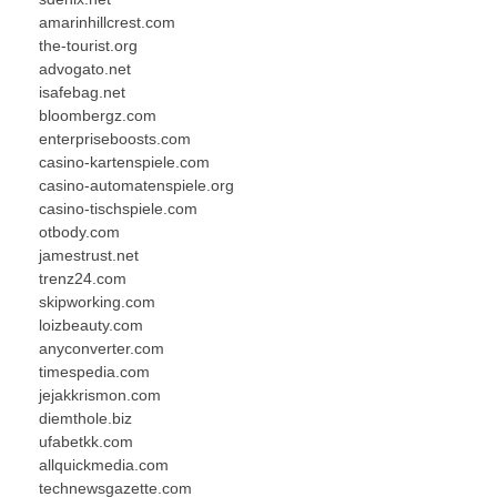
amarinhillcrest.com
the-tourist.org
advogato.net
isafebag.net
bloombergz.com
enterpriseboosts.com
casino-kartenspiele.com
casino-automatenspiele.org
casino-tischspiele.com
otbody.com
jamestrust.net
trenz24.com
skipworking.com
loizbeauty.com
anyconverter.com
timespedia.com
jejakkrismon.com
diemthole.biz
ufabetkk.com
allquickmedia.com
technewsgazette.com