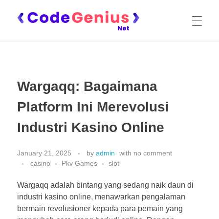
Situs Poker Online Terpopuler dengan Komunitas Aktif
Bergabunglah di situs poker online terpopuler dengan komunitas aktif. Nikmati bermain poker dengan ribuan pemain lainnya dan raih kemenangan besar setiap hari.
HOME
Wargaqq: Bagaimana
PKV GAMES
Platform Ini Merevolusi
Industri Kasino Online
SLOT
January 21, 2025
by
admin
with
no comment
casino
Pkv Games
slot
CASINO
Wargaqq adalah bintang yang sedang naik daun di
industri kasino online, menawarkan pengalaman
bermain revolusioner kepada para pemain yang
SPORTBOOK