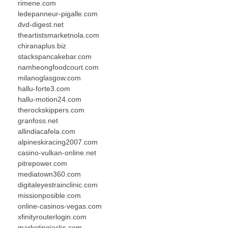
rimene.com
ledepanneur-pigalle.com
dvd-digest.net
theartistsmarketnola.com
chiranaplus.biz
stackspancakebar.com
namheongfoodcourt.com
milanoglasgow.com
hallu-forte3.com
hallu-motion24.com
therockskippers.com
granfoss.net
allindiacafela.com
alpineskiracing2007.com
casino-vulkan-online.net
pitrepower.com
mediatown360.com
digitaleyestrainclinic.com
missionposible.com
online-casinos-vegas.com
xfinityrouterlogin.com
marketingjacks.com