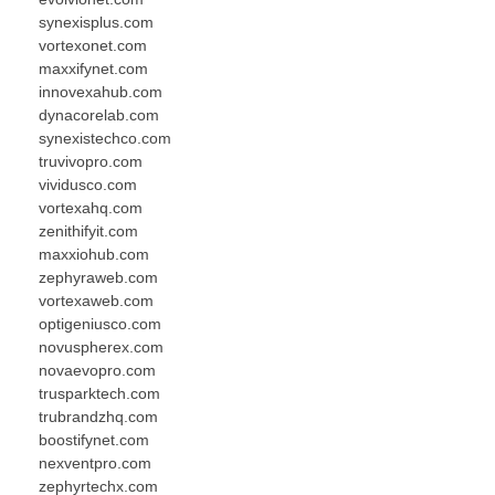
synexisplus.com
vortexonet.com
maxxifynet.com
innovexahub.com
dynacorelab.com
synexistechco.com
truvivopro.com
vividusco.com
vortexahq.com
zenithifyit.com
maxxiohub.com
zephyraweb.com
vortexaweb.com
optigeniusco.com
novuspherex.com
novaevopro.com
trusparktech.com
trubrandzhq.com
boostifynet.com
nexventpro.com
zephyrtechx.com