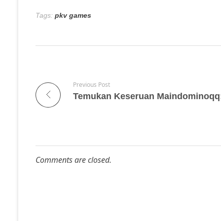
Tags:
pkv games
Previous Post
Comments are closed.