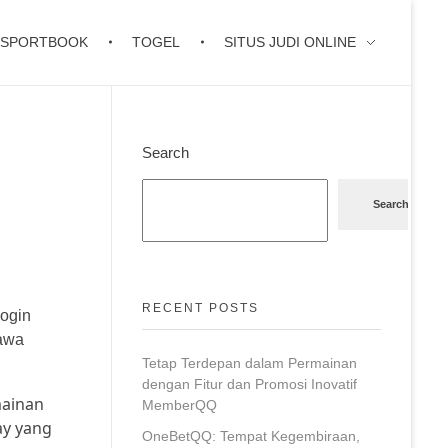
SPORTBOOK
TOGEL
SITUS JUDI ONLINE
Search
Search
RECENT POSTS
Login
bawa
Tetap Terdepan dalam Permainan
dengan Fitur dan Promosi Inovatif
mainan
MemberQQ
ay yang
OneBetQQ: Tempat Kegembiraan,