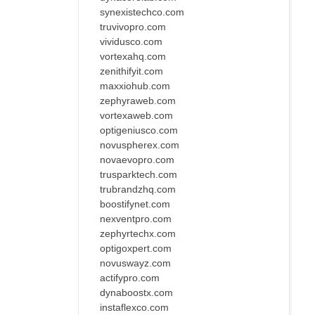
synexistechco.com
truvivopro.com
vividusco.com
vortexahq.com
zenithifyit.com
maxxiohub.com
zephyraweb.com
vortexaweb.com
optigeniusco.com
novuspherex.com
novaevopro.com
trusparktech.com
trubrandzhq.com
boostifynet.com
nexventpro.com
zephyrtechx.com
optigoxpert.com
novuswayz.com
actifypro.com
dynaboostx.com
instaflexco.com