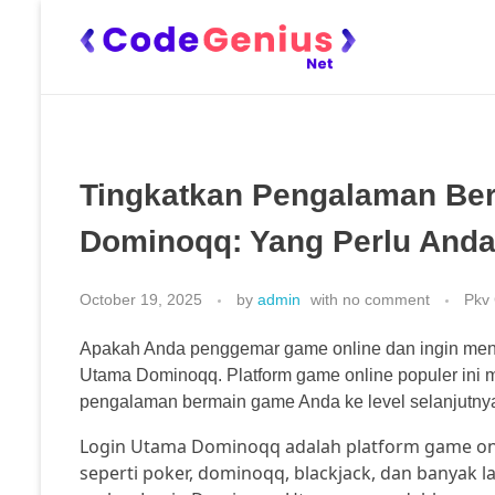
Situs Poker Online Terpopuler dengan Komunitas Aktif
Bergabunglah di situs poker online terpopuler dengan komunitas aktif. Nikmati bermain poker dengan ribuan pemain lainnya dan raih kemenangan besar setiap hari.
Tingkatkan Pengalaman Be
Dominoqq: Yang Perlu Anda
October 19, 2025
by
admin
with
no comment
Pkv
Apakah Anda penggemar game online dan ingin meni
Utama Dominoqq. Platform game online populer in
pengalaman bermain game Anda ke level selanjutny
Login Utama Dominoqq adalah platform game on
seperti poker, dominoqq, blackjack, dan banya