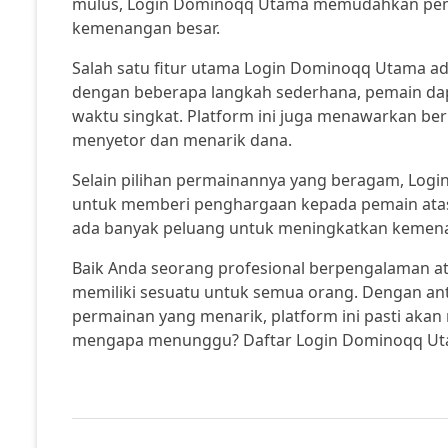
mulus, Login Dominoqq Utama memudahkan pemai
kemenangan besar.
Salah satu fitur utama Login Dominoqq Utama a
dengan beberapa langkah sederhana, pemain da
waktu singkat. Platform ini juga menawarkan b
menyetor dan menarik dana.
Selain pilihan permainannya yang beragam, Lo
untuk memberi penghargaan kepada pemain atas 
ada banyak peluang untuk meningkatkan keme
Baik Anda seorang profesional berpengalaman a
memiliki sesuatu untuk semua orang. Dengan an
permainan yang menarik, platform ini pasti aka
mengapa menunggu? Daftar Login Dominoqq Utam