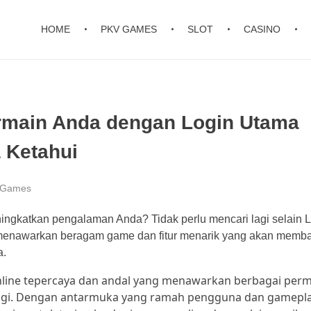
HOME
PKV GAMES
SLOT
CASINO
rmain Anda dengan Login Utama
 Ketahui
 Games
ngkatkan pengalaman Anda? Tidak perlu mencari lagi selain 
i menawarkan beragam game dan fitur menarik yang akan mem
a.
line tepercaya dan andal yang menawarkan berbagai per
k lagi. Dengan antarmuka yang ramah pengguna dan gamepl