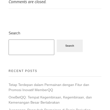
Comments are closed.
Search
Search
RECENT POSTS
Tetap Terdepan dalam Permainan dengan Fitur dan
Promosi Inovatif MemberQQ
OneBetQQ: Tempat Kegembiraan, Kegembiraan, dan
Kemenangan Besar Bertabrakan