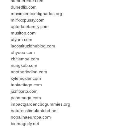
sumnercafe.com
dunetflix.com
movimientoindignados.org
milfxxxpussy.com
uptodatefamily.com
musitop.com
utyam.com
lacostituzioneblog.com
ohyeea.com
zhitiemoe.com
nungkub.com
anotherindian.com
xylemcider.com
taniaetiago.com
juzfitketo.com
pasomaga.com
impactgardencbdgummies.org
naturesstimulantcbd.net
nopalinaeuropa.com
biomagnify.net