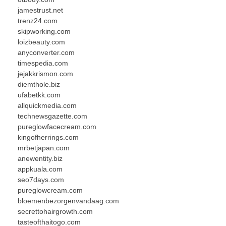
jamestrust.net
trenz24.com
skipworking.com
loizbeauty.com
anyconverter.com
timespedia.com
jejakkrismon.com
diemthole.biz
ufabetkk.com
allquickmedia.com
technewsgazette.com
pureglowfacecream.com
kingofherrings.com
mrbetjapan.com
anewentity.biz
appkuala.com
seo7days.com
pureglowcream.com
bloemenbezorgenvandaag.com
secrettohairgrowth.com
tasteofthaitogo.com