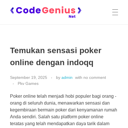
Situs Poker Online Terpopuler dengan Komunitas Aktif
Bergabunglah di situs poker online terpopuler dengan komunitas aktif. Nikmati bermain poker dengan ribuan pemain lainnya dan raih kemenangan besar setiap hari.
HOME
Temukan sensasi poker
PKV GAMES
online dengan indoqq
September 19, 2025
by
admin
with
no comment
SLOT
Pkv Games
Poker online telah menjadi hobi populer bagi orang -
orang di seluruh dunia, menawarkan sensasi dan
CASINO
kegembiraan bermain poker dari kenyamanan rumah
Anda sendiri. Salah satu platform poker online
teratas yang telah mendapatkan daya tarik dalam
SPORTBOOK