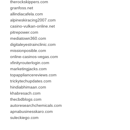
therockskippers.com
granfoss.net
allindiacafela.com
alpineskiracing2007.com
casino-vulkan-online.net
pitrepower.com
mediatown360.com
digitaleyestrainclinic.com
missionposible.com
online-casinos-vegas.com
xfinityrouterlogin.com
marketingjacks.com
topappliancereviews.com
trickytechupdates.com
hindiabhimaan.com
khabresach.com
thecbdblogs.com
autoresearchchemicals.com
apnabusinesskaro.com
suleckiego.com