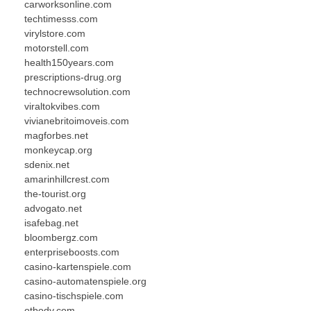
carworksonline.com
techtimesss.com
virylstore.com
motorstell.com
health150years.com
prescriptions-drug.org
technocrewsolution.com
viraltokvibes.com
vivianebritoimoveis.com
magforbes.net
monkeycap.org
sdenix.net
amarinhillcrest.com
the-tourist.org
advogato.net
isafebag.net
bloombergz.com
enterpriseboosts.com
casino-kartenspiele.com
casino-automatenspiele.org
casino-tischspiele.com
otbody.com