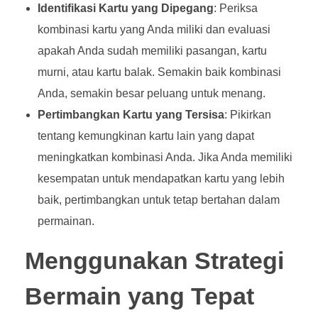
Identifikasi Kartu yang Dipegang
: Periksa
kombinasi kartu yang Anda miliki dan evaluasi
apakah Anda sudah memiliki pasangan, kartu
murni, atau kartu balak. Semakin baik kombinasi
Anda, semakin besar peluang untuk menang.
Pertimbangkan Kartu yang Tersisa
: Pikirkan
tentang kemungkinan kartu lain yang dapat
meningkatkan kombinasi Anda. Jika Anda memiliki
kesempatan untuk mendapatkan kartu yang lebih
baik, pertimbangkan untuk tetap bertahan dalam
permainan.
Menggunakan Strategi
Bermain yang Tepat