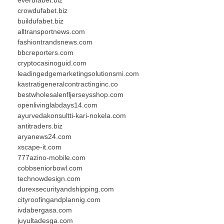
crowdufabet.biz
buildufabet.biz
alltransportnews.com
fashiontrandsnews.com
bbcreporters.com
cryptocasinoguid.com
leadingedgemarketingsolutionsmi.com
kastratigeneralcontractinginc.co
bestwholesalenfljerseysshop.com
openlivinglabdays14.com
ayurvedakonsultti-kari-nokela.com
antitraders.biz
aryanews24.com
xscape-it.com
777azino-mobile.com
cobbseniorbowl.com
technowdesign.com
durexsecurityandshipping.com
cityroofingandplannig.com
ivdabergasa.com
juyultadesga.com