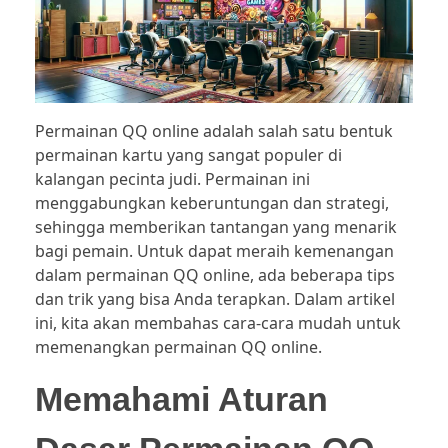
TOGEL
Permainan QQ online adalah salah satu bentuk
permainan kartu yang sangat populer di
SITUS JUDI ONLINE
kalangan pecinta judi. Permainan ini
menggabungkan keberuntungan dan strategi,
sehingga memberikan tantangan yang menarik
bagi pemain. Untuk dapat meraih kemenangan
Poker Online
dalam permainan QQ online, ada beberapa tips
dan trik yang bisa Anda terapkan. Dalam artikel
pkv
Taruhan Bola
ini, kita akan membahas cara-cara mudah untuk
qq
judi bola
Judi Slot Online
memenangkan permainan QQ online.
pkv games
sbobet88
sbobet
Memahami Aturan
bandarqq
sbobet
demo slot x500