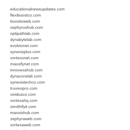
educationalnewsupdates.com
flexiboostco.com
boostioweb.com
zephyrushub.com
optipathlab.com
dynabytelab.com
evolvionet.com
synexisplus.com
vortexonet.com
maxxifynet.com
innovexahub.com
dynacorelab.com
synexistechco.com
truvivopro.com
vividusco.com
vortexahq.com
zenithifyit.com
maxxiohub.com
zephyraweb.com
vortexaweb.com