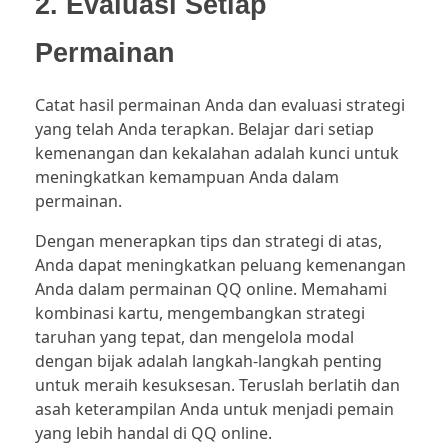
2. Evaluasi Setiap
Permainan
Catat hasil permainan Anda dan evaluasi strategi
yang telah Anda terapkan. Belajar dari setiap
kemenangan dan kekalahan adalah kunci untuk
meningkatkan kemampuan Anda dalam
permainan.
Dengan menerapkan tips dan strategi di atas,
Anda dapat meningkatkan peluang kemenangan
Anda dalam permainan QQ online. Memahami
kombinasi kartu, mengembangkan strategi
taruhan yang tepat, dan mengelola modal
dengan bijak adalah langkah-langkah penting
untuk meraih kesuksesan. Teruslah berlatih dan
asah keterampilan Anda untuk menjadi pemain
yang lebih handal di QQ online.