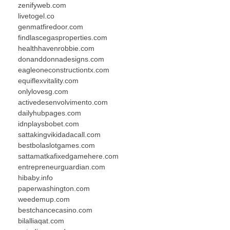
zenifyweb.com
livetogel.co
genmatfiredoor.com
findlascegasproperties.com
healthhavenrobbie.com
donanddonnadesigns.com
eagleoneconstructiontx.com
equiflexvitality.com
onlylovesg.com
activedesenvolvimento.com
dailyhubpages.com
idnplaysbobet.com
sattakingvikidadacall.com
bestbolaslotgames.com
sattamatkafixedgamehere.com
entrepreneurguardian.com
hibaby.info
paperwashington.com
weedemup.com
bestchancecasino.com
bilalliaqat.com