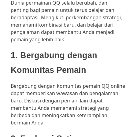
Dunia permainan QQ selalu berubah, dan
penting bagi pemain untuk terus belajar dan
beradaptasi. Mengikuti perkembangan strategi,
memahami kombinasi baru, dan belajar dari
pengalaman dapat membantu Anda menjadi
pemain yang lebih baik.
1. Bergabung dengan
Komunitas Pemain
Bergabung dengan komunitas pemain QQ online
dapat memberikan wawasan dan pengalaman
baru. Diskusi dengan pemain lain dapat
membantu Anda memahami strategi yang
berbeda dan meningkatkan keterampilan
bermain Anda.