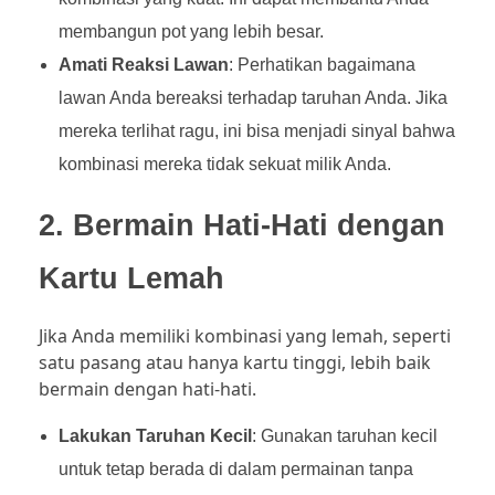
membangun pot yang lebih besar.
Amati Reaksi Lawan
: Perhatikan bagaimana
lawan Anda bereaksi terhadap taruhan Anda. Jika
mereka terlihat ragu, ini bisa menjadi sinyal bahwa
kombinasi mereka tidak sekuat milik Anda.
2. Bermain Hati-Hati dengan
Kartu Lemah
Jika Anda memiliki kombinasi yang lemah, seperti
satu pasang atau hanya kartu tinggi, lebih baik
bermain dengan hati-hati.
Lakukan Taruhan Kecil
: Gunakan taruhan kecil
untuk tetap berada di dalam permainan tanpa