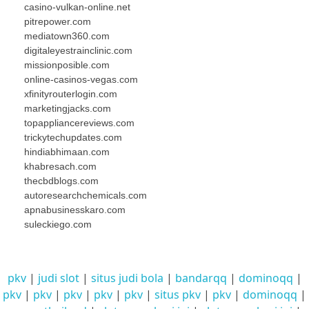
casino-vulkan-online.net
pitrepower.com
mediatown360.com
digitaleyestrainclinic.com
missionposible.com
online-casinos-vegas.com
xfinityrouterlogin.com
marketingjacks.com
topappliancereviews.com
trickytechupdates.com
hindiabhimaan.com
khabresach.com
thecbdblogs.com
autoresearchchemicals.com
apnabusinesskaro.com
suleckiego.com
pkv
|
judi slot
|
situs judi bola
|
bandarqq
|
dominoqq
|
pkv
|
pkv
|
pkv
|
pkv
|
pkv
|
situs pkv
|
pkv
|
dominoqq
|