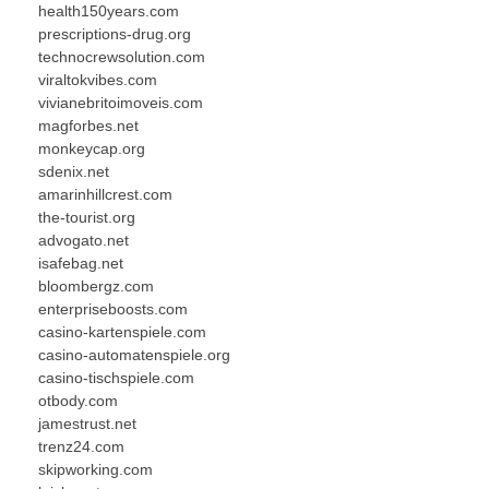
health150years.com
prescriptions-drug.org
technocrewsolution.com
viraltokvibes.com
vivianebritoimoveis.com
magforbes.net
monkeycap.org
sdenix.net
amarinhillcrest.com
the-tourist.org
advogato.net
isafebag.net
bloombergz.com
enterpriseboosts.com
casino-kartenspiele.com
casino-automatenspiele.org
casino-tischspiele.com
otbody.com
jamestrust.net
trenz24.com
skipworking.com