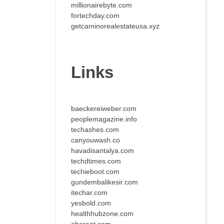
millionairebyte.com
fortechday.com
getcaminorealestateusa.xyz
Links
baeckereiweber.com
peoplemagazine.info
techashes.com
canyouwash.co
havadisantalya.com
techdtimes.com
techieboot.com
gundembalikesir.com
itechar.com
yesbold.com
healthhubzone.com
ebaraat.com