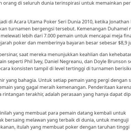
an orang di seluruh dunia terinspirasi untuk memainkan p
adi di Acara Utama Poker Seri Dunia 2010, ketika Jonatha
an turnamen bergengsi tersebut. Kemenangan Duhamel 
elewati lebih dari 7.000 pemain untuk mencapai meja fina
rah poker dan memberinya bayaran besar sebesar $8,9 ju
l bersinar, saat mereka menunjukkan keahlian dan kehebata
ain seperti Phil Ivey, Daniel Negreanu, dan Doyle Brunson
ara konsisten tampil di level tertinggi di turnamen berisiko
khir yang bahagia. Untuk setiap pemain yang pergi dengan 
emain yang gagal meraih kemenangan. Penderitaan karen
 rintangan terakhir, adalah perasaan yang hanya dapat di
al inilah yang membuat para pemain datang kembali untuk
k bersaing melawan yang terbaik di dunia, untuk menguji
kanan, itulah yang membuat poker dengan taruhan tinggi 