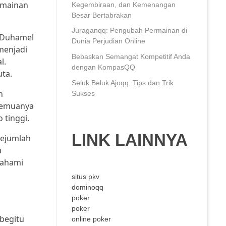
ermainan
Kegembiraan, dan Kemenangan
Besar Bertabrakan
Juraganqq: Pengubah Permainan di
n Duhamel
Dunia Perjudian Online
menjadi
Bebaskan Semangat Kompetitif Anda
l.
dengan KompasQQ
ta.
Seluk Beluk Ajoqq: Tips dan Trik
n
Sukses
 semuanya
 tinggi.
LINK LAINNYA
sejumlah
a
pahami
situs pkv
dominoqq
poker
poker
begitu
online poker