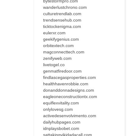
bytestormpro.com
wanderlustchrono.com
culturetrendlab.com
trendsensehub.com
ticktockenigma.com
eulerxr.com
geekifygenius.com
orbitextech.com
magconnecttech.com
zenifyweb.com
livetogel.co
genmatfiredoor.com
findlascegasproperties.com
healthhavenrobbie.com
donanddonnadesigns.com
eagleoneconstructiontx.com
equiflexvitality.com
onlylovesg.com
activedesenvolvimento.com
dailyhubpages.com
idnplaysbobet.com
sattakingvikidadacall.com