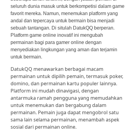
seluruh dunia masuk untuk berkompetisi dalam game
favorit mereka. Namun, menemukan platform yang
andal dan tepercaya untuk bermain bisa menjadi
TOGEL
sebuah tantangan. Di situlah DatukQQ berperan.
Platform game online inovatif ini mengubah
permainan bagi para gamer online dengan
menyediakan lingkungan yang aman dan terjamin
SITUS JUDI ONLINE
untuk bermain.
DatukQQ menawarkan berbagai macam
permainan untuk dipilih pemain, termasuk poker,
Poker Online
domino, dan permainan kartu populer lainnya.
pkv
Platform ini mudah dinavigasi, dengan
Taruhan Bola
antarmuka ramah pengguna yang memudahkan
qq
judi bola
Judi Slot Online
untuk menemukan dan bergabung dalam
permainan. Pemain juga dapat mengobrol satu
pkv games
sbobet88
sbobet
sama lain selama permainan, menambah aspek
sosial dari permainan online.
bandarqq
sbobet
demo slot x500