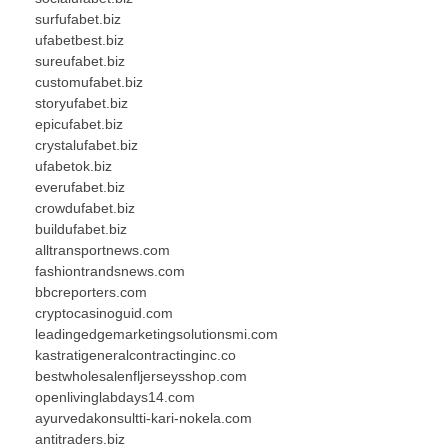
surfufabet.biz
ufabetbest.biz
sureufabet.biz
customufabet.biz
storyufabet.biz
epicufabet.biz
crystalufabet.biz
ufabetok.biz
everufabet.biz
crowdufabet.biz
buildufabet.biz
alltransportnews.com
fashiontrandsnews.com
bbcreporters.com
cryptocasinoguid.com
leadingedgemarketingsolutionsmi.com
kastratigeneralcontractinginc.co
bestwholesalenfljerseysshop.com
openlivinglabdays14.com
ayurvedakonsultti-kari-nokela.com
antitraders.biz