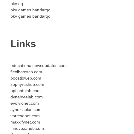
pkv qq
pkv games bandarqq
pkv games bandarqq
Links
educationalnewsupdates.com
flexiboostco.com
boostioweb.com
zephyrushub.com
optipathlab.com
dynabytelab.com
evolvionet.com
synexisplus.com
vortexonet.com
maxxifynet.com
innovexahub.com