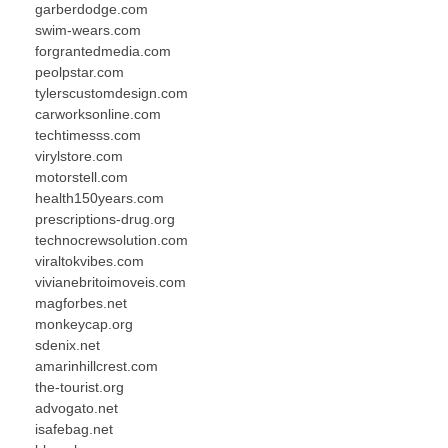
garberdodge.com
swim-wears.com
forgrantedmedia.com
peolpstar.com
tylerscustomdesign.com
carworksonline.com
techtimesss.com
virylstore.com
motorstell.com
health150years.com
prescriptions-drug.org
technocrewsolution.com
viraltokvibes.com
vivianebritoimoveis.com
magforbes.net
monkeycap.org
sdenix.net
amarinhillcrest.com
the-tourist.org
advogato.net
isafebag.net