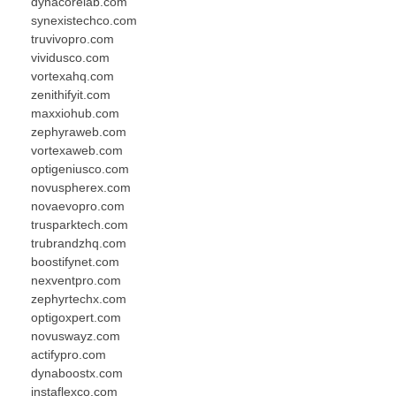
dynacorelab.com
synexistechco.com
truvivopro.com
vividusco.com
vortexahq.com
zenithifyit.com
maxxiohub.com
zephyraweb.com
vortexaweb.com
optigeniusco.com
novuspherex.com
novaevopro.com
trusparktech.com
trubrandzhq.com
boostifynet.com
nexventpro.com
zephyrtechx.com
optigoxpert.com
novuswayz.com
actifypro.com
dynaboostx.com
instaflexco.com