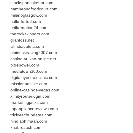
stackspancakebar.com
namheongfoodcourt.com
milanoglasgow.com
hallu-forte3.com
hallu-motion24.com
therockskippers.com
granfoss.net
allindiacafela.com
alpineskiracing2007.com
casino-vulkan-online.net
pitrepower.com
mediatown360.com
digitaleyestrainclinic.com
missionposible.com
online-casinos-vegas.com
xfinityrouterlogin.com
marketingjacks.com
topappliancereviews.com
trickytechupdates.com
hindiabhimaan.com
khabresach.com