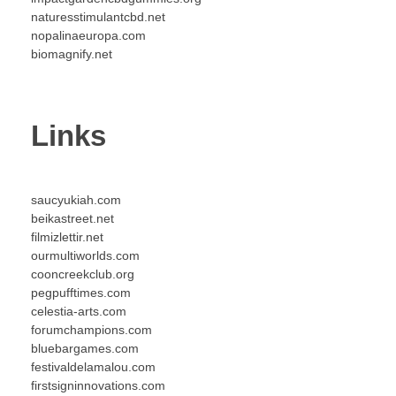
naturesstimulantcbd.net
nopalinaeuropa.com
biomagnify.net
Links
saucyukiah.com
beikastreet.net
filmizlettir.net
ourmultiworlds.com
cooncreekclub.org
pegpufftimes.com
celestia-arts.com
forumchampions.com
bluebargames.com
festivaldelamalou.com
firstsigninnovations.com