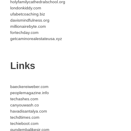
holyfamilycathedralschool.org
londonkiddy.com
ufabetcoaching.biz
davismindfulness.org
millionairebyte.com
fortechday.com
getcaminorealestateusa.xyz
Links
baeckereiweber.com
peoplemagazine.info
techashes.com
canyouwash.co
havadisantalya.com
techdtimes.com
techieboot.com
gundembalikesir.com