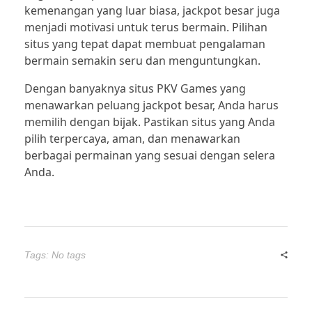
kemenangan yang luar biasa, jackpot besar juga
menjadi motivasi untuk terus bermain. Pilihan
situs yang tepat dapat membuat pengalaman
bermain semakin seru dan menguntungkan.
Dengan banyaknya situs PKV Games yang
menawarkan peluang jackpot besar, Anda harus
memilih dengan bijak. Pastikan situs yang Anda
pilih terpercaya, aman, dan menawarkan
berbagai permainan yang sesuai dengan selera
Anda.
Tags: No tags