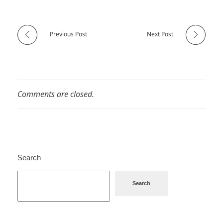
Previous Post
Next Post
Comments are closed.
Search
Search