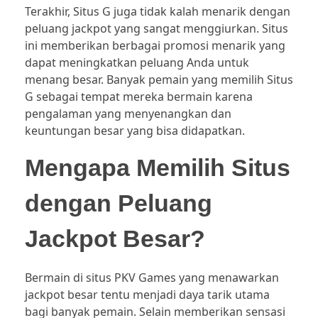
Terakhir, Situs G juga tidak kalah menarik dengan
peluang jackpot yang sangat menggiurkan. Situs
ini memberikan berbagai promosi menarik yang
dapat meningkatkan peluang Anda untuk
menang besar. Banyak pemain yang memilih Situs
G sebagai tempat mereka bermain karena
pengalaman yang menyenangkan dan
keuntungan besar yang bisa didapatkan.
Mengapa Memilih Situs
dengan Peluang
Jackpot Besar?
Bermain di situs PKV Games yang menawarkan
jackpot besar tentu menjadi daya tarik utama
bagi banyak pemain. Selain memberikan sensasi