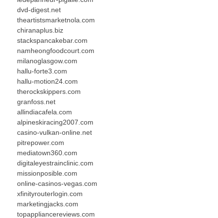
dvd-digest.net
theartistsmarketnola.com
chiranaplus.biz
stackspancakebar.com
namheongfoodcourt.com
milanoglasgow.com
hallu-forte3.com
hallu-motion24.com
therockskippers.com
granfoss.net
allindiacafela.com
alpineskiracing2007.com
casino-vulkan-online.net
pitrepower.com
mediatown360.com
digitaleyestrainclinic.com
missionposible.com
online-casinos-vegas.com
xfinityrouterlogin.com
marketingjacks.com
topappliancereviews.com