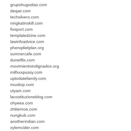
grupohugodias.com
deqair.com
techsilvers.com
ningkatinskill.com
fivsport.com
templatedzine.com
lawinfoadvice.com
phenqdietplan.org
sumnercafe.com
dunetflix.com
movimientoindignados.org
milfxxxpussy.com
uptodatefamily.com
musitop.com
utyam.com
lacostituzioneblog.com
ohyeea.com
zhitiemoe.com
nungkub.com
anotherindian.com
xylemcider.com