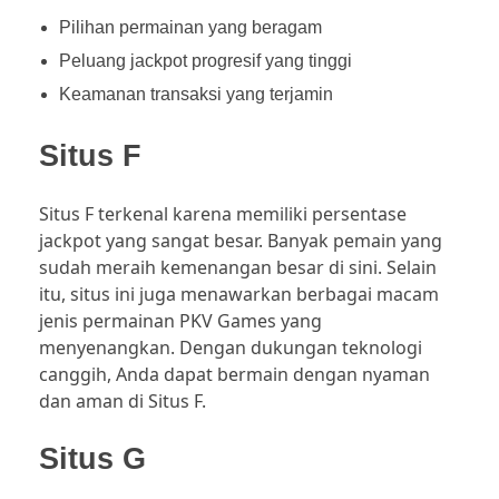
Pilihan permainan yang beragam
Peluang jackpot progresif yang tinggi
Keamanan transaksi yang terjamin
Situs F
Situs F terkenal karena memiliki persentase
jackpot yang sangat besar. Banyak pemain yang
sudah meraih kemenangan besar di sini. Selain
itu, situs ini juga menawarkan berbagai macam
jenis permainan PKV Games yang
menyenangkan. Dengan dukungan teknologi
canggih, Anda dapat bermain dengan nyaman
dan aman di Situs F.
Situs G