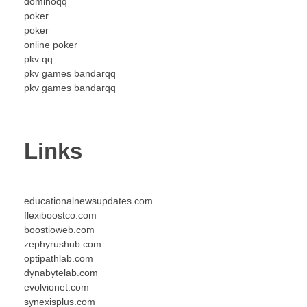
dominoqq
poker
poker
online poker
pkv qq
pkv games bandarqq
pkv games bandarqq
Links
educationalnewsupdates.com
flexiboostco.com
boostioweb.com
zephyrushub.com
optipathlab.com
dynabytelab.com
evolvionet.com
synexisplus.com