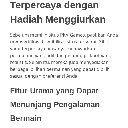
Terpercaya dengan
domino99
slot
Hadiah Menggiurkan
qiu qiu
slot mahjong
dominoqq
slot gacor maxwin
Sebelum memilih situs PKV Games, pastikan Anda
memverifikasi kredibilitas situs tersebut. Situs
dominoqq
slot gacor
yang terpercaya biasanya menawarkan
dominoqq
permainan yang adil dan peluang jackpot yang
demo slot pragmatic
realistis. Selain itu, mereka juga menyediakan
pkv
demo slot pg
berbagai pilihan permainan yang dapat dipilih
sesuai dengan preferensi Anda.
bandarqq
slot demo x500
Fitur Utama yang Dapat
poker
slot gacor maxwin
Menunjang Pengalaman
dominoqq
slot gacor hari ini
slot
Bermain
slot gacor maxwin