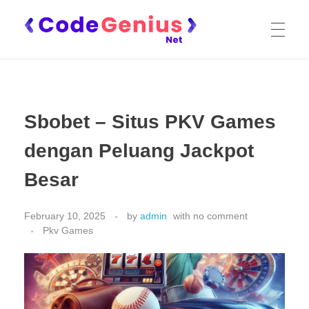
Situs Poker Online Terpopuler dengan Komunitas Aktif
Bergabunglah di situs poker online terpopuler dengan komunitas aktif. Nikmati bermain poker dengan ribuan pemain lainnya dan raih kemenangan besar setiap hari.
HOME
Sbobet – Situs PKV Games
PKV GAMES
dengan Peluang Jackpot
Besar
SLOT
February 10, 2025
by
admin
with
no comment
Pkv Games
CASINO
SPORTBOOK