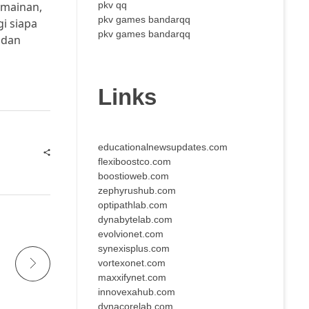
pkv qq
rmainan,
pkv games bandarqq
i siapa
pkv games bandarqq
 dan
Links
educationalnewsupdates.com
flexiboostco.com
boostioweb.com
zephyrushub.com
optipathlab.com
dynabytelab.com
evolvionet.com
synexisplus.com
vortexonet.com
maxxifynet.com
innovexahub.com
dynacorelab.com