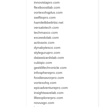
innovistapro.com
flexiboostlab.com
vortexohqplus.com
swiftiopro.com
hamilelikbelirtisi.net
versalotech.com
techmaxco.com
exceedolab.com
activaxio.com
dynabytesco.com
stylegurupro.com
datawizardslab.com
cubiqio.com
geeklifechronicle.com
infospherepro.com
foodiesavorpro.com
vortexohq.com
epicadventurepro.com
insightwavelab.com
lifeexplorerpro.com
novusgo.com