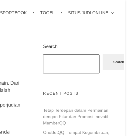
SPORTBOOK
TOGEL
SITUS JUDI ONLINE
Search
Search
ain. Dari
dalah
RECENT POSTS
perjudian
Tetap Terdepan dalam Permainan
dengan Fitur dan Promosi Inovatif
MemberQQ
Anda
OneBetQQ: Tempat Kegembiraan,