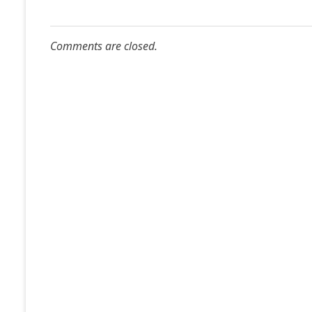
Comments are closed.