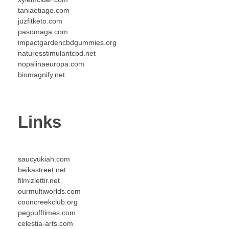
taniaetiago.com
juzfitketo.com
pasomaga.com
impactgardencbdgummies.org
naturesstimulantcbd.net
nopalinaeuropa.com
biomagnify.net
Links
saucyukiah.com
beikastreet.net
filmizlettir.net
ourmultiworlds.com
cooncreekclub.org
pegpufftimes.com
celestia-arts.com