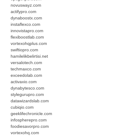
novuswayz.com
actifypro.com
dynaboostx.com
instaflexco.com
innovistapro.com
flexiboostlab.com
vortexohqplus.com
swiftiopro.com
hamilelikbelirtisi.net
versalotech.com
techmaxco.com
exceedolab.com
activaxio.com
dynabytesco.com
stylegurupro.com
datawizardslab.com
cubiqio.com
geeklifechronicle.com
infospherepro.com
foodiesavorpro.com
vortexohq.com