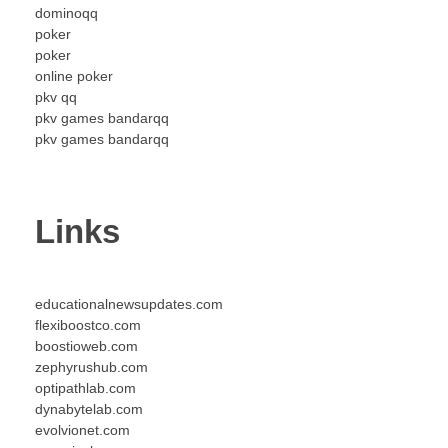
dominoqq
poker
poker
online poker
pkv qq
pkv games bandarqq
pkv games bandarqq
Links
educationalnewsupdates.com
flexiboostco.com
boostioweb.com
zephyrushub.com
optipathlab.com
dynabytelab.com
evolvionet.com