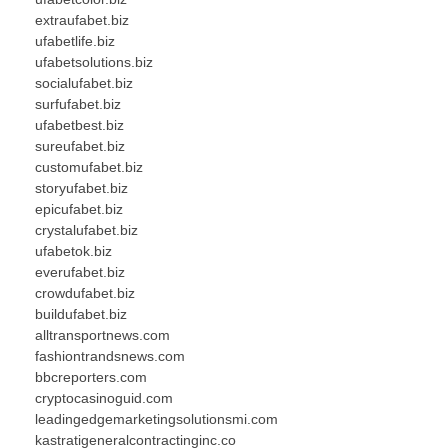
extraufabet.biz
ufabetlife.biz
ufabetsolutions.biz
socialufabet.biz
surfufabet.biz
ufabetbest.biz
sureufabet.biz
customufabet.biz
storyufabet.biz
epicufabet.biz
crystalufabet.biz
ufabetok.biz
everufabet.biz
crowdufabet.biz
buildufabet.biz
alltransportnews.com
fashiontrandsnews.com
bbcreporters.com
cryptocasinoguid.com
leadingedgemarketingsolutionsmi.com
kastratigeneralcontractinginc.co