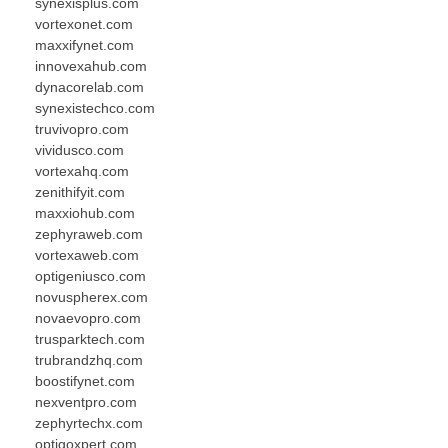
synexisplus.com
vortexonet.com
maxxifynet.com
innovexahub.com
dynacorelab.com
synexistechco.com
truvivopro.com
vividusco.com
vortexahq.com
zenithifyit.com
maxxiohub.com
zephyraweb.com
vortexaweb.com
optigeniusco.com
novuspherex.com
novaevopro.com
trusparktech.com
trubrandzhq.com
boostifynet.com
nexventpro.com
zephyrtechx.com
optigoxpert.com