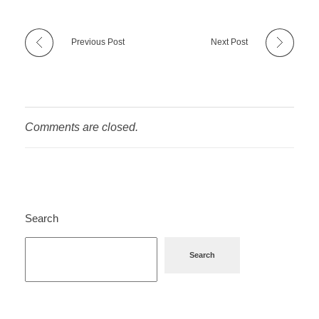
Previous Post
Next Post
Comments are closed.
Search
Search