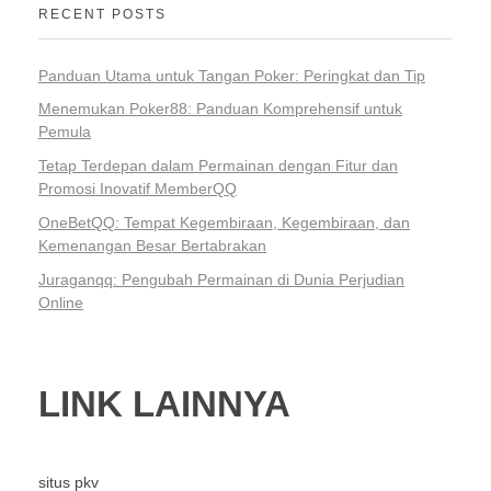
RECENT POSTS
Panduan Utama untuk Tangan Poker: Peringkat dan Tip
Menemukan Poker88: Panduan Komprehensif untuk
Pemula
Tetap Terdepan dalam Permainan dengan Fitur dan
Promosi Inovatif MemberQQ
OneBetQQ: Tempat Kegembiraan, Kegembiraan, dan
Kemenangan Besar Bertabrakan
Juraganqq: Pengubah Permainan di Dunia Perjudian
Online
LINK LAINNYA
situs pkv