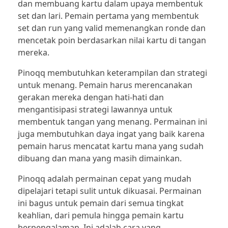
dan membuang kartu dalam upaya membentuk
domino99
slot
set dan lari. Pemain pertama yang membentuk
set dan run yang valid memenangkan ronde dan
qiu qiu
slot mahjong
mencetak poin berdasarkan nilai kartu di tangan
mereka.
dominoqq
slot gacor maxwin
Pinoqq membutuhkan keterampilan dan strategi
dominoqq
slot gacor
untuk menang. Pemain harus merencanakan
gerakan mereka dengan hati-hati dan
dominoqq
demo slot pragmatic
mengantisipasi strategi lawannya untuk
pkv
demo slot pg
membentuk tangan yang menang. Permainan ini
juga membutuhkan daya ingat yang baik karena
bandarqq
slot demo x500
pemain harus mencatat kartu mana yang sudah
dibuang dan mana yang masih dimainkan.
poker
slot gacor maxwin
Pinoqq adalah permainan cepat yang mudah
dominoqq
slot gacor hari ini
dipelajari tetapi sulit untuk dikuasai. Permainan
ini bagus untuk pemain dari semua tingkat
slot
keahlian, dari pemula hingga pemain kartu
berpengalaman. Ini adalah cara yang
slot gacor maxwin