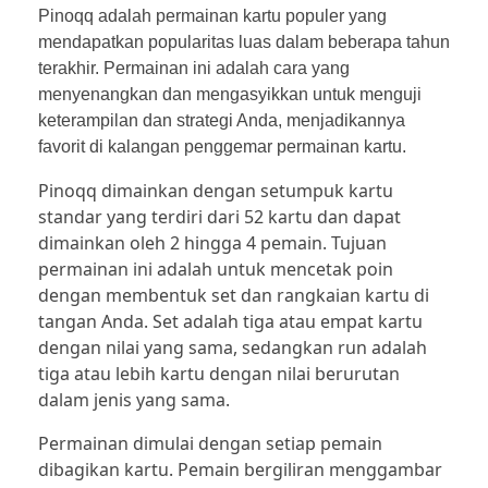
Pinoqq adalah permainan kartu populer yang
mendapatkan popularitas luas dalam beberapa tahun
terakhir. Permainan ini adalah cara yang
TOGEL
menyenangkan dan mengasyikkan untuk menguji
keterampilan dan strategi Anda, menjadikannya
favorit di kalangan penggemar permainan kartu.
SITUS JUDI ONLINE
Pinoqq dimainkan dengan setumpuk kartu
standar yang terdiri dari 52 kartu dan dapat
dimainkan oleh 2 hingga 4 pemain. Tujuan
permainan ini adalah untuk mencetak poin
Poker Online
dengan membentuk set dan rangkaian kartu di
tangan Anda. Set adalah tiga atau empat kartu
pkv
Taruhan Bola
dengan nilai yang sama, sedangkan run adalah
tiga atau lebih kartu dengan nilai berurutan
qq
judi bola
Judi Slot Online
dalam jenis yang sama.
pkv games
sbobet88
sbobet
Permainan dimulai dengan setiap pemain
bandarqq
sbobet
demo slot x500
dibagikan kartu. Pemain bergiliran menggambar