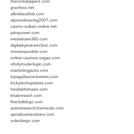
therockskippers.com
granfoss.net
allindiacafela.com
alpineskiracing2007.com
casino-vulkan-online.net
pitrepower.com
mediatown360.com
digitaleyestrainclinic.com
missionposible.com
online-casinos-vegas.com
xfinityrouterlogin.com
marketingjacks.com
topappliancereviews.com
trickytechupdates.com
hindiabhimaan.com
khabresach.com
thecbdblogs.com
autoresearchchemicals.com
apnabusinesskaro.com
suleckiego.com