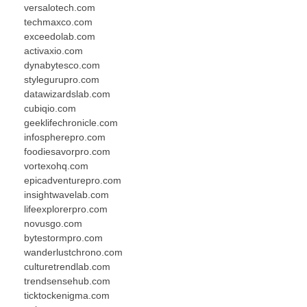
versalotech.com
techmaxco.com
exceedolab.com
activaxio.com
dynabytesco.com
stylegurupro.com
datawizardslab.com
cubiqio.com
geeklifechronicle.com
infospherepro.com
foodiesavorpro.com
vortexohq.com
epicadventurepro.com
insightwavelab.com
lifeexplorerpro.com
novusgo.com
bytestormpro.com
wanderlustchrono.com
culturetrendlab.com
trendsensehub.com
ticktockenigma.com