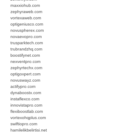
maxxiohub.com
zephyraweb.com
vortexaweb.com
optigeniusco.com
novuspherex.com
novaevopro.com
trusparktech.com
trubrandzhq.com
boostifynet.com
nexventpro.com
zephyrtechx.com
optigoxpert.com
novuswayz.com
actifypro.com
dynaboostx.com
instaflexco.com
innovistapro.com
flexiboostlab.com
vortexohqplus.com
swiftiopro.com
hamilelikbelirtisi.net