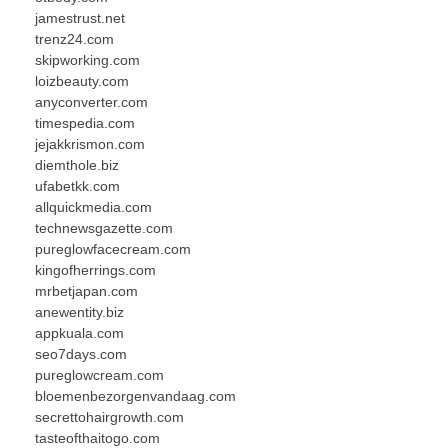
jamestrust.net
trenz24.com
skipworking.com
loizbeauty.com
anyconverter.com
timespedia.com
jejakkrismon.com
diemthole.biz
ufabetkk.com
allquickmedia.com
technewsgazette.com
pureglowfacecream.com
kingofherrings.com
mrbetjapan.com
anewentity.biz
appkuala.com
seo7days.com
pureglowcream.com
bloemenbezorgenvandaag.com
secrettohairgrowth.com
tasteofthaitogo.com