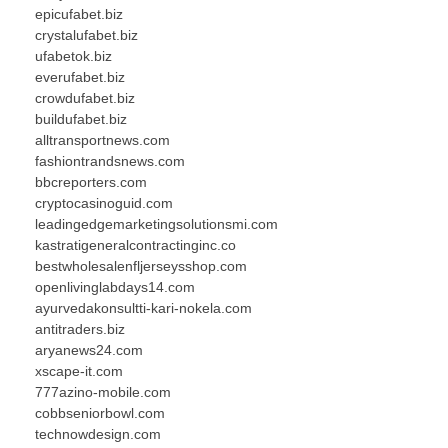
epicufabet.biz
crystalufabet.biz
ufabetok.biz
everufabet.biz
crowdufabet.biz
buildufabet.biz
alltransportnews.com
fashiontrandsnews.com
bbcreporters.com
cryptocasinoguid.com
leadingedgemarketingsolutionsmi.com
kastratigeneralcontractinginc.co
bestwholesalenfljerseysshop.com
openlivinglabdays14.com
ayurvedakonsultti-kari-nokela.com
antitraders.biz
aryanews24.com
xscape-it.com
777azino-mobile.com
cobbseniorbowl.com
technowdesign.com