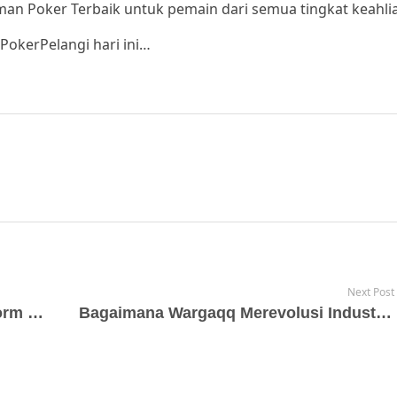
n Poker Terbaik untuk pemain dari semua tingkat keahli
okerPelangi hari ini…
Next Post
Temukan Sensasi Pelangiqq: Platform Gaming yang Wajib Dicoba
Bagaimana Wargaqq Merevolusi Industri Poker Online