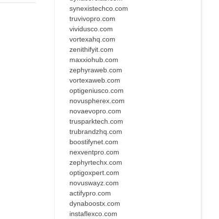
synexistechco.com
truvivopro.com
vividusco.com
vortexahq.com
zenithifyit.com
maxxiohub.com
zephyraweb.com
vortexaweb.com
optigeniusco.com
novuspherex.com
novaevopro.com
trusparktech.com
trubrandzhq.com
boostifynet.com
nexventpro.com
zephyrtechx.com
optigoxpert.com
novuswayz.com
actifypro.com
dynaboostx.com
instaflexco.com