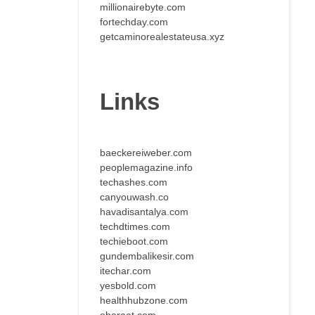
millionairebyte.com
fortechday.com
getcaminorealestateusa.xyz
Links
baeckereiweber.com
peoplemagazine.info
techashes.com
canyouwash.co
havadisantalya.com
techdtimes.com
techieboot.com
gundembalikesir.com
itechar.com
yesbold.com
healthhubzone.com
ebaraat.com