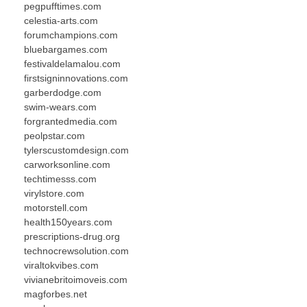
pegpufftimes.com
celestia-arts.com
forumchampions.com
bluebargames.com
festivaldelamalou.com
firstsigninnovations.com
garberdodge.com
swim-wears.com
forgrantedmedia.com
peolpstar.com
tylerscustomdesign.com
carworksonline.com
techtimesss.com
virylstore.com
motorstell.com
health150years.com
prescriptions-drug.org
technocrewsolution.com
viraltokvibes.com
vivianebritoimoveis.com
magforbes.net