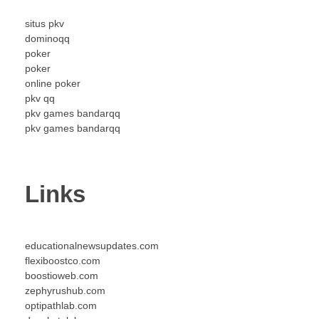
situs pkv
dominoqq
poker
poker
online poker
pkv qq
pkv games bandarqq
pkv games bandarqq
Links
educationalnewsupdates.com
flexiboostco.com
boostioweb.com
zephyrushub.com
optipathlab.com