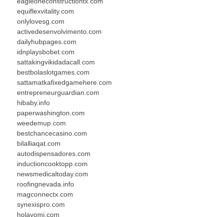
eagleoneconstructiontx.com
equiflexvitality.com
onlylovesg.com
activedesenvolvimento.com
dailyhubpages.com
idnplaysbobet.com
sattakingvikidadacall.com
bestbolaslotgames.com
sattamatkafixedgamehere.com
entrepreneurguardian.com
hibaby.info
paperwashington.com
weedemup.com
bestchancecasino.com
bilalliaqat.com
autodispensadores.com
inductioncooktopp.com
newsmedicaltoday.com
roofingnevada.info
magconnectx.com
synexispro.com
holayomi.com