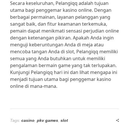
Secara keseluruhan, Pelangiqq adalah tujuan
utama bagi penggemar kasino online. Dengan
slot
berbagai permainan, layanan pelanggan yang
sangat baik, dan fitur keamanan terkemuka,
pemain dapat menikmati sensasi perjudian online
dengan ketenangan pikiran. Apakah Anda ingin
menguji keberuntungan Anda di meja atau
mencoba tangan Anda di slot, Pelangiqq memiliki
semua yang Anda butuhkan untuk memiliki
pengalaman bermain game yang tak terlupakan.
Kunjungi Pelangiqq hari ini dan lihat mengapa ini
menjadi tujuan utama bagi penggemar kasino
online di mana-mana.
Tags:
casino
,
pkv games
,
slot