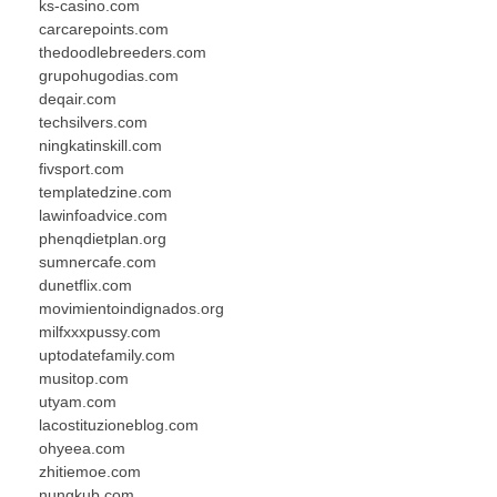
ks-casino.com
carcarepoints.com
thedoodlebreeders.com
grupohugodias.com
deqair.com
techsilvers.com
ningkatinskill.com
fivsport.com
templatedzine.com
lawinfoadvice.com
phenqdietplan.org
sumnercafe.com
dunetflix.com
movimientoindignados.org
milfxxxpussy.com
uptodatefamily.com
musitop.com
utyam.com
lacostituzioneblog.com
ohyeea.com
zhitiemoe.com
nungkub.com