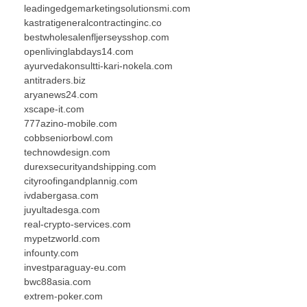
leadingedgemarketingsolutionsmi.com
kastratigeneralcontractinginc.co
bestwholesalenfljerseysshop.com
openlivinglabdays14.com
ayurvedakonsultti-kari-nokela.com
antitraders.biz
aryanews24.com
xscape-it.com
777azino-mobile.com
cobbseniorbowl.com
technowdesign.com
durexsecurityandshipping.com
cityroofingandplannig.com
ivdabergasa.com
juyultadesga.com
real-crypto-services.com
mypetzworld.com
infounty.com
investparaguay-eu.com
bwc88asia.com
extrem-poker.com