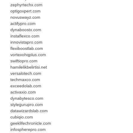
zephyrtechx.com
optigoxpert.com
novuswayz.com
actifypro.com
dynaboostx.com
instaflexco.com
innovistapro.com
flexiboostlab.com
vortexohqplus.com
swiftiopro.com
hamilelikbelirtisi.net
versalotech.com
techmaxco.com
exceedolab.com
activaxio.com
dynabytesco.com
stylegurupro.com
datawizardslab.com
cubiqio.com
geeklifechronicle.com
infospherepro.com