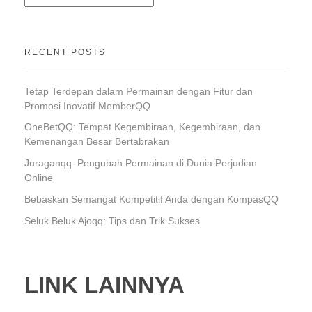
RECENT POSTS
Tetap Terdepan dalam Permainan dengan Fitur dan
Promosi Inovatif MemberQQ
OneBetQQ: Tempat Kegembiraan, Kegembiraan, dan
Kemenangan Besar Bertabrakan
Juraganqq: Pengubah Permainan di Dunia Perjudian
Online
Bebaskan Semangat Kompetitif Anda dengan KompasQQ
Seluk Beluk Ajoqq: Tips dan Trik Sukses
LINK LAINNYA