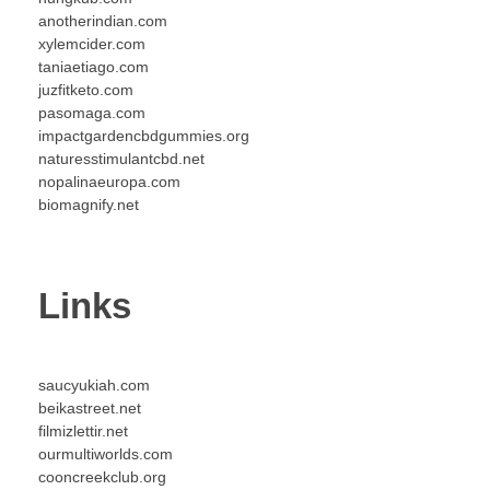
anotherindian.com
xylemcider.com
taniaetiago.com
juzfitketo.com
pasomaga.com
impactgardencbdgummies.org
naturesstimulantcbd.net
nopalinaeuropa.com
biomagnify.net
Links
saucyukiah.com
beikastreet.net
filmizlettir.net
ourmultiworlds.com
cooncreekclub.org