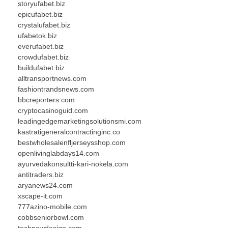
storyufabet.biz
epicufabet.biz
crystalufabet.biz
ufabetok.biz
everufabet.biz
crowdufabet.biz
buildufabet.biz
alltransportnews.com
fashiontrandsnews.com
bbcreporters.com
cryptocasinoguid.com
leadingedgemarketingsolutionsmi.com
kastratigeneralcontractinginc.co
bestwholesalenfljerseysshop.com
openlivinglabdays14.com
ayurvedakonsultti-kari-nokela.com
antitraders.biz
aryanews24.com
xscape-it.com
777azino-mobile.com
cobbseniorbowl.com