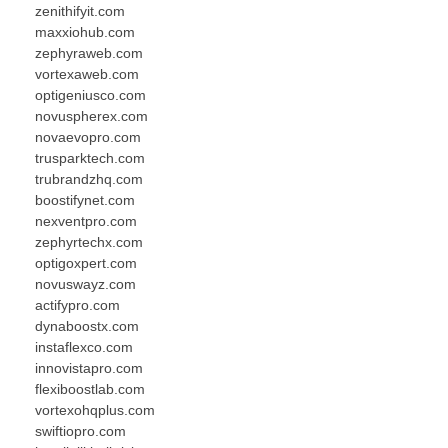
zenithifyit.com
maxxiohub.com
zephyraweb.com
vortexaweb.com
optigeniusco.com
novuspherex.com
novaevopro.com
trusparktech.com
trubrandzhq.com
boostifynet.com
nexventpro.com
zephyrtechx.com
optigoxpert.com
novuswayz.com
actifypro.com
dynaboostx.com
instaflexco.com
innovistapro.com
flexiboostlab.com
vortexohqplus.com
swiftiopro.com