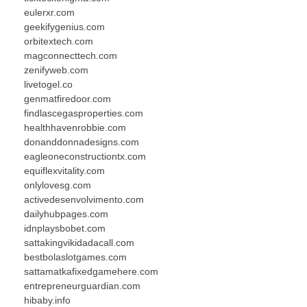
eulerxr.com
geekifygenius.com
orbitextech.com
magconnecttech.com
zenifyweb.com
livetogel.co
genmatfiredoor.com
findlascegasproperties.com
healthhavenrobbie.com
donanddonnadesigns.com
eagleoneconstructiontx.com
equiflexvitality.com
onlylovesg.com
activedesenvolvimento.com
dailyhubpages.com
idnplaysbobet.com
sattakingvikidadacall.com
bestbolaslotgames.com
sattamatkafixedgamehere.com
entrepreneurguardian.com
hibaby.info