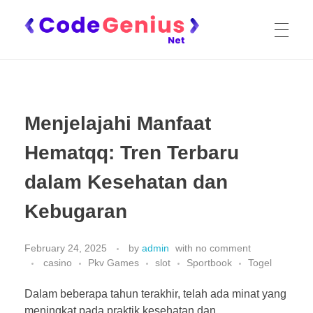
Situs Poker Online Terpopuler dengan Komunitas Aktif
Bergabunglah di situs poker online terpopuler dengan komunitas aktif. Nikmati bermain poker dengan ribuan pemain lainnya dan raih kemenangan besar setiap hari.
HOME
Menjelajahi Manfaat
PKV GAMES
Hematqq: Tren Terbaru
dalam Kesehatan dan
SLOT
Kebugaran
February 24, 2025
by
admin
with
no comment
CASINO
casino
Pkv Games
slot
Sportbook
Togel
Dalam beberapa tahun terakhir, telah ada minat yang
meningkat pada praktik kesehatan dan
SPORTBOOK