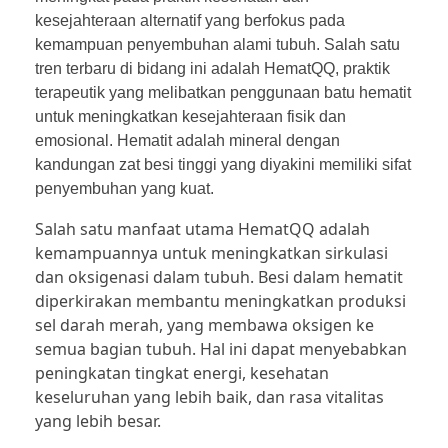
kesejahteraan alternatif yang berfokus pada
kemampuan penyembuhan alami tubuh. Salah satu
tren terbaru di bidang ini adalah HematQQ, praktik
TOGEL
terapeutik yang melibatkan penggunaan batu hematit
untuk meningkatkan kesejahteraan fisik dan
emosional. Hematit adalah mineral dengan
kandungan zat besi tinggi yang diyakini memiliki sifat
SITUS JUDI ONLINE
penyembuhan yang kuat.
Salah satu manfaat utama HematQQ adalah
kemampuannya untuk meningkatkan sirkulasi
Poker Online
dan oksigenasi dalam tubuh. Besi dalam hematit
pkv
diperkirakan membantu meningkatkan produksi
Taruhan Bola
sel darah merah, yang membawa oksigen ke
qq
judi bola
Judi Slot Online
semua bagian tubuh. Hal ini dapat menyebabkan
peningkatan tingkat energi, kesehatan
pkv games
sbobet88
sbobet
keseluruhan yang lebih baik, dan rasa vitalitas
yang lebih besar.
bandarqq
sbobet
demo slot x500