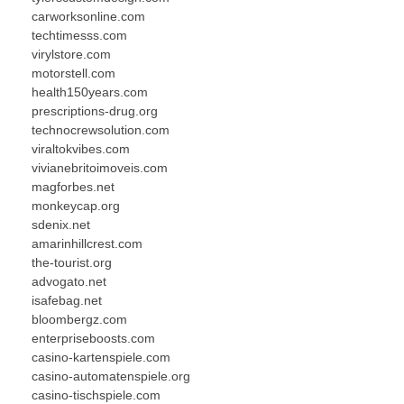
carworksonline.com
techtimesss.com
virylstore.com
motorstell.com
health150years.com
prescriptions-drug.org
technocrewsolution.com
viraltokvibes.com
vivianebritoimoveis.com
magforbes.net
monkeycap.org
sdenix.net
amarinhillcrest.com
the-tourist.org
advogato.net
isafebag.net
bloombergz.com
enterpriseboosts.com
casino-kartenspiele.com
casino-automatenspiele.org
casino-tischspiele.com