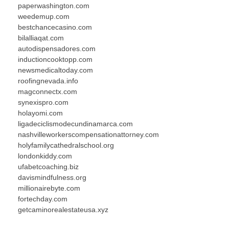
paperwashington.com
weedemup.com
bestchancecasino.com
bilalliaqat.com
autodispensadores.com
inductioncooktopp.com
newsmedicaltoday.com
roofingnevada.info
magconnectx.com
synexispro.com
holayomi.com
ligadeciclismodecundinamarca.com
nashvilleworkerscompensationattorney.com
holyfamilycathedralschool.org
londonkiddy.com
ufabetcoaching.biz
davismindfulness.org
millionairebyte.com
fortechday.com
getcaminorealestateusa.xyz