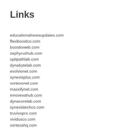
Links
educationalnewsupdates.com
flexiboostco.com
boostioweb.com
zephyrushub.com
optipathlab.com
dynabytelab.com
evolvionet.com
synexisplus.com
vortexonet.com
maxxifynet.com
innovexahub.com
dynacorelab.com
synexistechco.com
truvivopro.com
vividusco.com
vortexahq.com