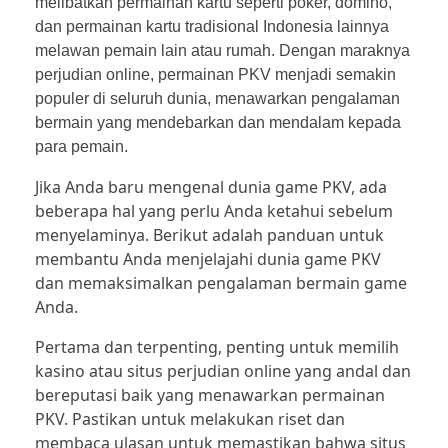
melibatkan permainan kartu seperti poker, domino,
dan permainan kartu tradisional Indonesia lainnya
melawan pemain lain atau rumah. Dengan maraknya
perjudian online, permainan PKV menjadi semakin
TOGEL
populer di seluruh dunia, menawarkan pengalaman
bermain yang mendebarkan dan mendalam kepada
para pemain.
SITUS JUDI ONLINE
Jika Anda baru mengenal dunia game PKV, ada
beberapa hal yang perlu Anda ketahui sebelum
menyelaminya. Berikut adalah panduan untuk
Poker Online
membantu Anda menjelajahi dunia game PKV
dan memaksimalkan pengalaman bermain game
pkv
Taruhan Bola
Anda.
qq
judi bola
Judi Slot Online
Pertama dan terpenting, penting untuk memilih
kasino atau situs perjudian online yang andal dan
pkv games
sbobet88
sbobet
bereputasi baik yang menawarkan permainan
PKV. Pastikan untuk melakukan riset dan
bandarqq
sbobet
demo slot x500
membaca ulasan untuk memastikan bahwa situs