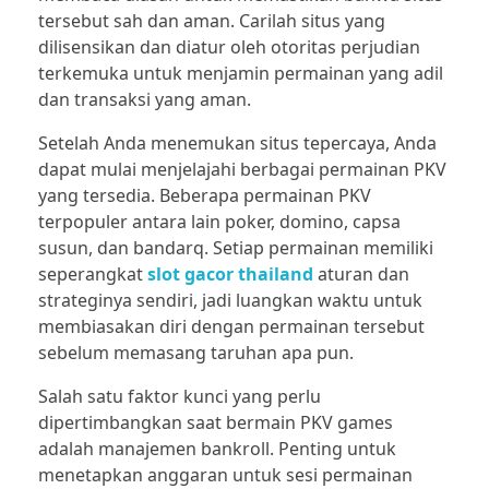
tersebut sah dan aman. Carilah situs yang
domino99
slot
dilisensikan dan diatur oleh otoritas perjudian
qiu qiu
terkemuka untuk menjamin permainan yang adil
slot mahjong
dan transaksi yang aman.
dominoqq
slot gacor maxwin
Setelah Anda menemukan situs tepercaya, Anda
dominoqq
slot gacor
dapat mulai menjelajahi berbagai permainan PKV
yang tersedia. Beberapa permainan PKV
dominoqq
demo slot pragmatic
terpopuler antara lain poker, domino, capsa
susun, dan bandarq. Setiap permainan memiliki
pkv
demo slot pg
seperangkat
slot gacor thailand
aturan dan
strateginya sendiri, jadi luangkan waktu untuk
bandarqq
slot demo x500
membiasakan diri dengan permainan tersebut
poker
sebelum memasang taruhan apa pun.
slot gacor maxwin
Salah satu faktor kunci yang perlu
dominoqq
slot gacor hari ini
dipertimbangkan saat bermain PKV games
slot
adalah manajemen bankroll. Penting untuk
menetapkan anggaran untuk sesi permainan
slot gacor maxwin