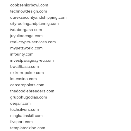
cobbseniorbowl.com
technowdesign.com
durexsecurityandshipping.com
cityroofingandplannig.com
ivdabergasa.com
juyultadesga.com
real-crypto-services.com
mypetzworld.com
infounty.com
investparaguay-eu.com
bwc88asia.com
extrem-poker.com
ks-casino.com
carcarepoints.com
thedoodlebreeders.com
grupohugodias.com
deqair.com
techsilvers.com
ningkatinskill.com
fivsport.com
templatedzine.com