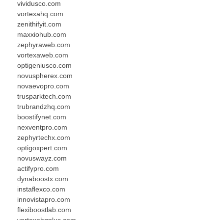
vividusco.com
vortexahq.com
zenithifyit.com
maxxiohub.com
zephyraweb.com
vortexaweb.com
optigeniusco.com
novuspherex.com
novaevopro.com
trusparktech.com
trubrandzhq.com
boostifynet.com
nexventpro.com
zephyrtechx.com
optigoxpert.com
novuswayz.com
actifypro.com
dynaboostx.com
instaflexco.com
innovistapro.com
flexiboostlab.com
vortexohqplus.com