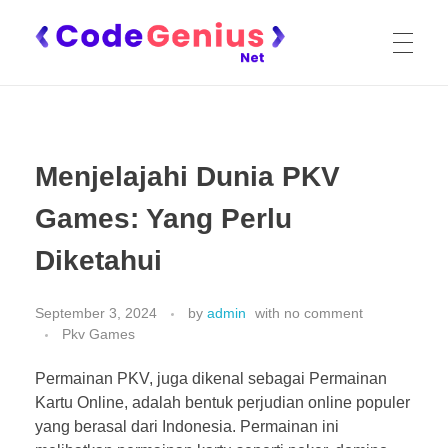
Situs Poker Online Terpopuler dengan Komunitas Aktif
Bergabunglah di situs poker online terpopuler dengan komunitas aktif. Nikmati bermain poker dengan ribuan pemain lainnya dan raih kemenangan besar setiap hari.
HOME
Menjelajahi Dunia PKV
PKV GAMES
Games: Yang Perlu
Diketahui
SLOT
September 3, 2024
by
admin
with
no comment
Pkv Games
CASINO
Permainan PKV, juga dikenal sebagai Permainan
Kartu Online, adalah bentuk perjudian online populer
yang berasal dari Indonesia. Permainan ini
SPORTBOOK