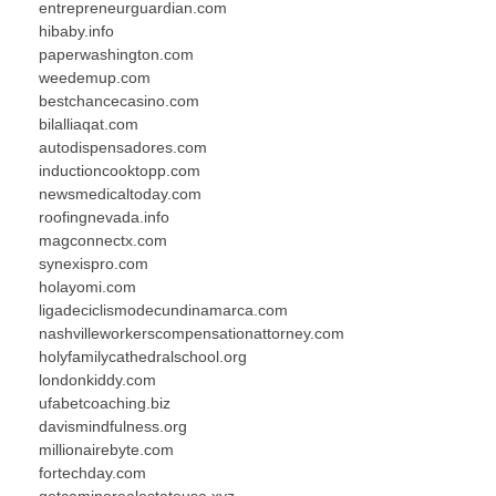
entrepreneurguardian.com
hibaby.info
paperwashington.com
weedemup.com
bestchancecasino.com
bilalliaqat.com
autodispensadores.com
inductioncooktopp.com
newsmedicaltoday.com
roofingnevada.info
magconnectx.com
synexispro.com
holayomi.com
ligadeciclismodecundinamarca.com
nashvilleworkerscompensationattorney.com
holyfamilycathedralschool.org
londonkiddy.com
ufabetcoaching.biz
davismindfulness.org
millionairebyte.com
fortechday.com
getcaminorealestateusa.xyz