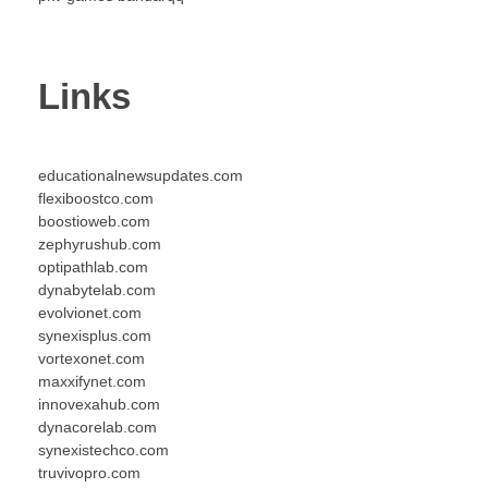
Links
educationalnewsupdates.com
flexiboostco.com
boostioweb.com
zephyrushub.com
optipathlab.com
dynabytelab.com
evolvionet.com
synexisplus.com
vortexonet.com
maxxifynet.com
innovexahub.com
dynacorelab.com
synexistechco.com
truvivopro.com