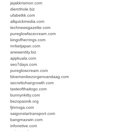
jejakkrismon.com
diemthole.biz
ufabetkk.com
allquickmedia.com
technewsgazette.com
pureglowfacecream.com
kingofherrings.com
mrbetjapan.com
anewentity.biz
appkuala.com
seo7days.com
pureglowcream.com
bloemenbezorgenvandaag.com
secrettohairgrowth.com
tasteofthaitogo.com
bunnynkitty.com
bezopasnik.org
fjmnxga.com
saigonstartransport.com
bangmaxwin.com
infonetive.com