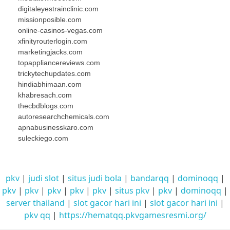
digitaleyestrainclinic.com
missionposible.com
online-casinos-vegas.com
xfinityrouterlogin.com
marketingjacks.com
topappliancereviews.com
trickytechupdates.com
hindiabhimaan.com
khabresach.com
thecbdblogs.com
autoresearchchemicals.com
apnabusinesskaro.com
suleckiego.com
pkv
|
judi slot
|
situs judi bola
|
bandarqq
|
dominoqq
|
pkv
|
pkv
|
pkv
|
pkv
|
pkv
|
situs pkv
|
pkv
|
dominoqq
|
server thailand
|
slot gacor hari ini
|
slot gacor hari ini
|
pkv qq
|
https://hematqq.pkvgamesresmi.org/