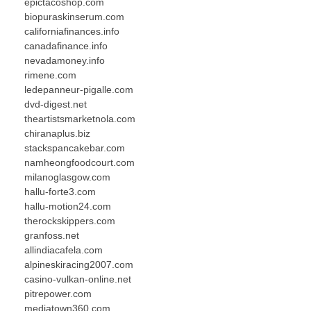
epictacoshop.com
biopuraskinserum.com
californiafinances.info
canadafinance.info
nevadamoney.info
rimene.com
ledepanneur-pigalle.com
dvd-digest.net
theartistsmarketnola.com
chiranaplus.biz
stackspancakebar.com
namheongfoodcourt.com
milanoglasgow.com
hallu-forte3.com
hallu-motion24.com
therockskippers.com
granfoss.net
allindiacafela.com
alpineskiracing2007.com
casino-vulkan-online.net
pitrepower.com
mediatown360.com