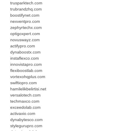
trusparktech.com
trubrandzhq.com
boostifynet.com
nexventpro.com
zephyrtechx.com
optigoxpert.com
novuswayz.com
actifypro.com
dynaboostx.com
instaflexco.com
innovistapro.com
flexiboostlab.com
vortexohqplus.com
swiftiopro.com
hamilelikbelirtisi.net
versalotech.com
techmaxco.com
exceedolab.com
activaxio.com
dynabytesco.com
stylegurupro.com