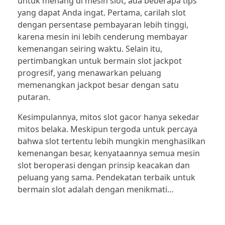
untuk menang di mesin slot, ada beberapa tips
yang dapat Anda ingat. Pertama, carilah slot
slot
dengan persentase pembayaran lebih tinggi,
karena mesin ini lebih cenderung membayar
kemenangan seiring waktu. Selain itu,
pertimbangkan untuk bermain slot jackpot
progresif, yang menawarkan peluang
memenangkan jackpot besar dengan satu
putaran.
Kesimpulannya, mitos slot gacor hanya sekedar
mitos belaka. Meskipun tergoda untuk percaya
bahwa slot tertentu lebih mungkin menghasilkan
kemenangan besar, kenyataannya semua mesin
slot beroperasi dengan prinsip keacakan dan
peluang yang sama. Pendekatan terbaik untuk
bermain slot adalah dengan menikmati…