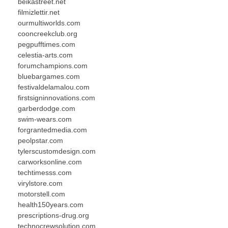
beikastreet.net
filmizlettir.net
ourmultiworlds.com
cooncreekclub.org
pegpufftimes.com
celestia-arts.com
forumchampions.com
bluebargames.com
festivaldelamalou.com
firstsigninnovations.com
garberdodge.com
swim-wears.com
forgrantedmedia.com
peolpstar.com
tylerscustomdesign.com
carworksonline.com
techtimesss.com
virylstore.com
motorstell.com
health150years.com
prescriptions-drug.org
technocrewsolution.com