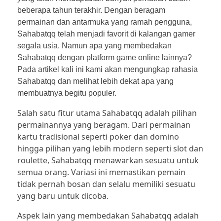
beberapa tahun terakhir. Dengan beragam
permainan dan antarmuka yang ramah pengguna,
Sahabatqq telah menjadi favorit di kalangan gamer
TOGEL
segala usia. Namun apa yang membedakan
Sahabatqq dengan platform game online lainnya?
Pada artikel kali ini kami akan mengungkap rahasia
Sahabatqq dan melihat lebih dekat apa yang
SITUS JUDI ONLINE
membuatnya begitu populer.
Salah satu fitur utama Sahabatqq adalah pilihan
permainannya yang beragam. Dari permainan
Poker Online
kartu tradisional seperti poker dan domino
pkv
hingga pilihan yang lebih modern seperti slot dan
Taruhan Bola
roulette, Sahabatqq menawarkan sesuatu untuk
qq
judi bola
Judi Slot Online
semua orang. Variasi ini memastikan pemain
tidak pernah bosan dan selalu memiliki sesuatu
pkv games
sbobet88
sbobet
yang baru untuk dicoba.
bandarqq
sbobet
demo slot x500
Aspek lain yang membedakan Sahabatqq adalah