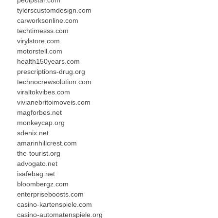
tylerscustomdesign.com
carworksonline.com
techtimesss.com
virylstore.com
motorstell.com
health150years.com
prescriptions-drug.org
technocrewsolution.com
viraltokvibes.com
vivianebritoimoveis.com
magforbes.net
monkeycap.org
sdenix.net
amarinhillcrest.com
the-tourist.org
advogato.net
isafebag.net
bloombergz.com
enterpriseboosts.com
casino-kartenspiele.com
casino-automatenspiele.org