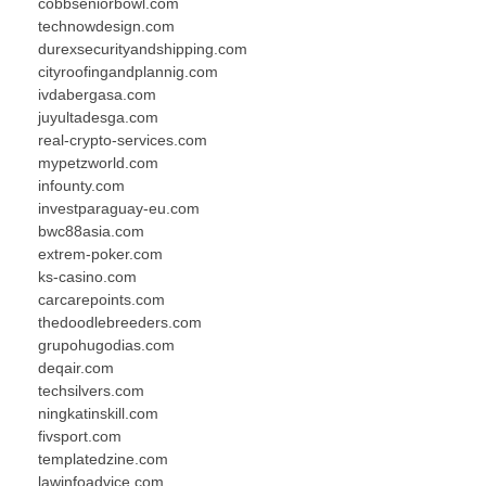
cobbseniorbowl.com
technowdesign.com
durexsecurityandshipping.com
cityroofingandplannig.com
ivdabergasa.com
juyultadesga.com
real-crypto-services.com
mypetzworld.com
infounty.com
investparaguay-eu.com
bwc88asia.com
extrem-poker.com
ks-casino.com
carcarepoints.com
thedoodlebreeders.com
grupohugodias.com
deqair.com
techsilvers.com
ningkatinskill.com
fivsport.com
templatedzine.com
lawinfoadvice.com