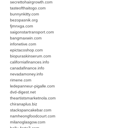
secrettohairgrowth.com
tasteofthaitogo.com
bunnynkitty.com
bezopasnik.org
fjmnxga.com
saigonstartransport.com
bangmaxwin.com
infonetive.com
epictacoshop.com
biopuraskinserum.com
californiafinances.info
canadafinance.info
nevadamoney.info
rimene.com
ledepanneur-pigalle.com
dvd-digest.net
theartistsmarketnola.com
chiranaplus.biz
stackspancakebar.com
namheongfoodcourt.com
milanoglasgow.com
hallu-forte3.com