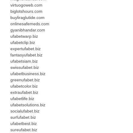
virtuogoweb.com
biglotshours.com
buyliraglutide.com
onlinesafemeds.com
gyanibhandar.com
ufabetwarp.biz
ufabetclip.biz
expertufabet.biz
fantasyufabet.biz
ufabetsiam.biz
swissufabet.biz
ufabetbusiness.biz
greenufabet.biz
ufabetcolor.biz
extraufabet.biz
ufabetlife.biz
ufabetsolutions.biz
socialufabet.biz
surfufabet.biz
ufabetbest.biz
sureufabet.biz