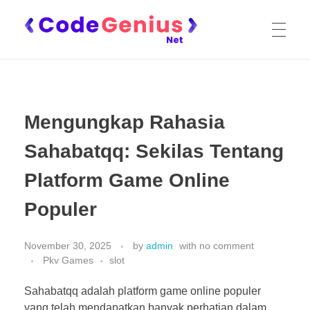
Situs Poker Online Terpopuler dengan Komunitas Aktif
Bergabunglah di situs poker online terpopuler dengan komunitas aktif. Nikmati bermain poker dengan ribuan pemain lainnya dan raih kemenangan besar setiap hari.
HOME
Mengungkap Rahasia
PKV GAMES
Sahabatqq: Sekilas Tentang
Platform Game Online
SLOT
Populer
November 30, 2025
by
admin
with
no comment
CASINO
Pkv Games
slot
Sahabatqq adalah platform game online populer
yang telah mendapatkan banyak perhatian dalam
SPORTBOOK