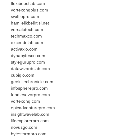
flexiboostlab.com
vortexohqplus.com
swiftiopro.com
hamilelikbelirtisi.net
versalotech.com
techmaxco.com
exceedolab.com
activaxio.com
dynabytesco.com
stylegurupro.com
datawizardslab.com
cubiqio.com
geeklifechronicle.com
infospherepro.com
foodiesavorpro.com
vortexohq.com
epicadventurepro.com
insightwavelab.com
lifeexplorerpro.com
novusgo.com
bytestormpro.com