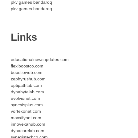
pkv games bandarqq
pkv games bandarqq
Links
educationalnewsupdates.com
flexiboostco.com
boostioweb.com
zephyrushub.com
optipathlab.com
dynabytelab.com
evolvionet.com
synexisplus.com
vortexonet.com
maxxifynet.com
innovexahub.com
dynacorelab.com
synexistechco.com