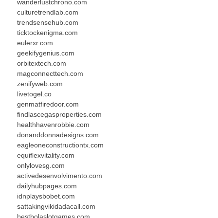
wanderlustchrono.com
culturetrendlab.com
trendsensehub.com
ticktockenigma.com
eulerxr.com
geekifygenius.com
orbitextech.com
magconnecttech.com
zenifyweb.com
livetogel.co
genmatfiredoor.com
findlascegasproperties.com
healthhavenrobbie.com
donanddonnadesigns.com
eagleoneconstructiontx.com
equiflexvitality.com
onlylovesg.com
activedesenvolvimento.com
dailyhubpages.com
idnplaysbobet.com
sattakingvikidadacall.com
bestbolaslotgames.com