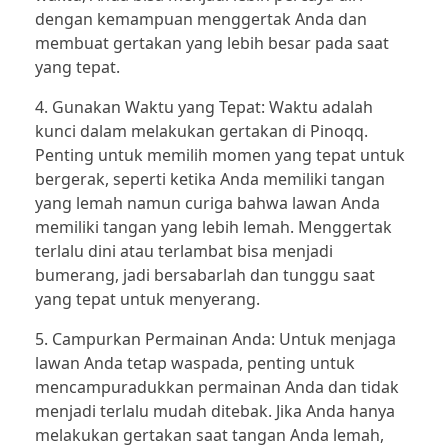
dengan kemampuan menggertak Anda dan
membuat gertakan yang lebih besar pada saat
slot
yang tepat.
4. Gunakan Waktu yang Tepat: Waktu adalah
kunci dalam melakukan gertakan di Pinoqq.
Penting untuk memilih momen yang tepat untuk
bergerak, seperti ketika Anda memiliki tangan
yang lemah namun curiga bahwa lawan Anda
memiliki tangan yang lebih lemah. Menggertak
terlalu dini atau terlambat bisa menjadi
bumerang, jadi bersabarlah dan tunggu saat
yang tepat untuk menyerang.
5. Campurkan Permainan Anda: Untuk menjaga
lawan Anda tetap waspada, penting untuk
mencampuradukkan permainan Anda dan tidak
menjadi terlalu mudah ditebak. Jika Anda hanya
melakukan gertakan saat tangan Anda lemah,