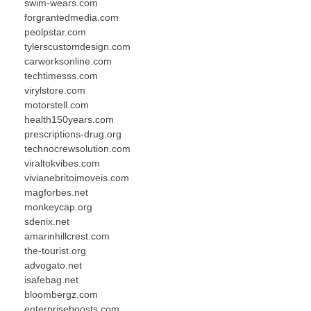
swim-wears.com
forgrantedmedia.com
peolpstar.com
tylerscustomdesign.com
carworksonline.com
techtimesss.com
virylstore.com
motorstell.com
health150years.com
prescriptions-drug.org
technocrewsolution.com
viraltokvibes.com
vivianebritoimoveis.com
magforbes.net
monkeycap.org
sdenix.net
amarinhillcrest.com
the-tourist.org
advogato.net
isafebag.net
bloombergz.com
enterpriseboosts.com