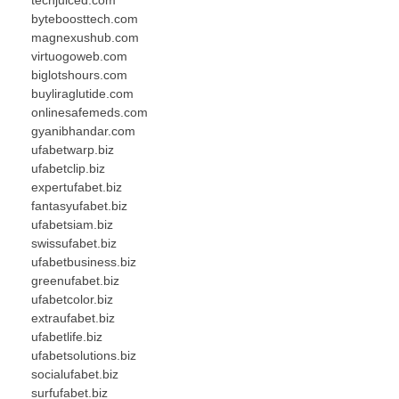
techjuiced.com
byteboosttech.com
magnexushub.com
virtuogoweb.com
biglotshours.com
buyliraglutide.com
onlinesafemeds.com
gyanibhandar.com
ufabetwarp.biz
ufabetclip.biz
expertufabet.biz
fantasyufabet.biz
ufabetsiam.biz
swissufabet.biz
ufabetbusiness.biz
greenufabet.biz
ufabetcolor.biz
extraufabet.biz
ufabetlife.biz
ufabetsolutions.biz
socialufabet.biz
surfufabet.biz