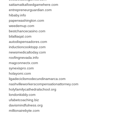
sattamatkafixedgamehere.com
entrepreneurguardian.com
hibaby.info
paperwashington.com
weedemup.com
bestchancecasino.com
bilalliaqat.com
autodispensadores.com
inductioncooktopp.com
newsmedicaltoday.com
roofingnevada.info
magconnectx.com
synexispro.com
holayomi.com
ligadeciclismodecundinamarca.com
nashvilleworkerscompensationattorney.com
holyfamilycathedralschool.org
londonkiddy.com
ufabetcoaching.biz
davismindfulness.org
millionairebyte.com