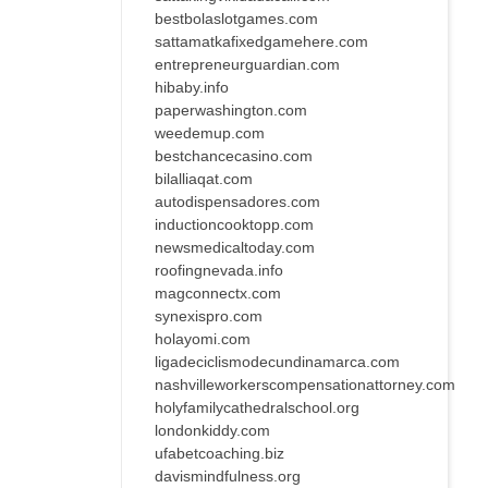
bestbolaslotgames.com
sattamatkafixedgamehere.com
entrepreneurguardian.com
hibaby.info
paperwashington.com
weedemup.com
bestchancecasino.com
bilalliaqat.com
autodispensadores.com
inductioncooktopp.com
newsmedicaltoday.com
roofingnevada.info
magconnectx.com
synexispro.com
holayomi.com
ligadeciclismodecundinamarca.com
nashvilleworkerscompensationattorney.com
holyfamilycathedralschool.org
londonkiddy.com
ufabetcoaching.biz
davismindfulness.org