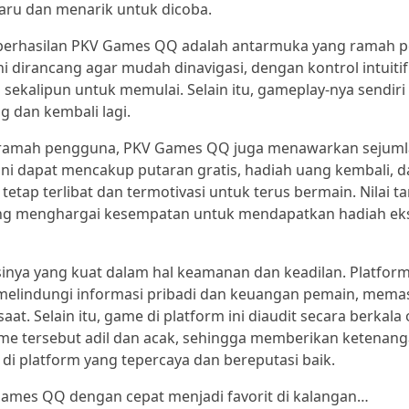
aru dan menarik untuk dicoba.
 keberhasilan PKV Games QQ adalah antarmuka yang ramah
 dirancang agar mudah dinavigasi, dengan kontrol intuiti
ekalipun untuk memulai. Selain itu, gameplay-nya sendiri
 dan kembali lagi.
 ramah pengguna, PKV Games QQ juga menawarkan sejum
ni dapat mencakup putaran gratis, hadiah uang kembali, d
tap terlibat dan termotivasi untuk terus bermain. Nilai t
yang menghargai kesempatan untuk mendapatkan hadiah ek
inya yang kuat dalam hal keamanan dan keadilan. Platform
melindungi informasi pribadi dan keuangan pemain, mema
t. Selain itu, game di platform ini diaudit secara berkala 
me tersebut adil dan acak, sehingga memberikan ketenan
i platform yang tepercaya dan bereputasi baik.
 Games QQ dengan cepat menjadi favorit di kalangan…