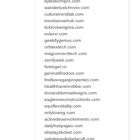
bytestormpro.com
wanderlustchrono.com
culturetrendlab.com
trendsensehub.com
ticktockenigma.com
eulerxr.com
geekifygenius.com
orbitextech.com
magconnecttech.com
zenifyweb.com
livetogel.co
genmatfiredoor.com
findlascegasproperties.com
healthhavenrobbie.com
donanddonnadesigns.com
eagleoneconstructiontx.com
equiflexvitality.com
onlylovesg.com
activedesenvolvimento.com
dailyhubpages.com
idnplaysbobet.com
sattakingvikidadacall.com