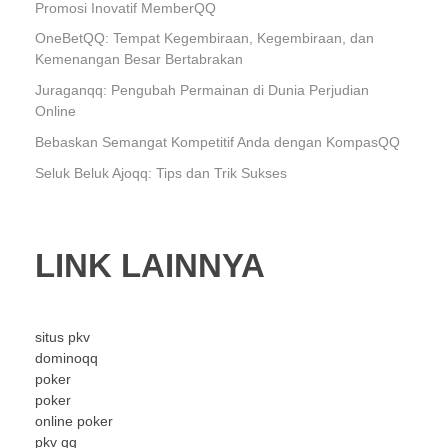
Promosi Inovatif MemberQQ
OneBetQQ: Tempat Kegembiraan, Kegembiraan, dan
Kemenangan Besar Bertabrakan
Juraganqq: Pengubah Permainan di Dunia Perjudian
Online
Bebaskan Semangat Kompetitif Anda dengan KompasQQ
Seluk Beluk Ajoqq: Tips dan Trik Sukses
LINK LAINNYA
situs pkv
dominoqq
poker
poker
online poker
pkv qq