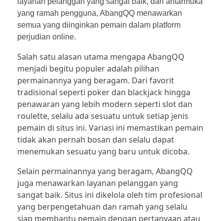
layanan pelanggan yang sangat baik, dan antarmuka
yang ramah pengguna, AbangQQ menawarkan
semua yang diinginkan pemain dalam platform
perjudian online.
TOGEL
Salah satu alasan utama mengapa AbangQQ
menjadi begitu populer adalah pilihan
permainannya yang beragam. Dari favorit
SITUS JUDI ONLINE
tradisional seperti poker dan blackjack hingga
penawaran yang lebih modern seperti slot dan
roulette, selalu ada sesuatu untuk setiap jenis
Poker Online
pemain di situs ini. Variasi ini memastikan pemain
tidak akan pernah bosan dan selalu dapat
pkv
Taruhan Bola
menemukan sesuatu yang baru untuk dicoba.
qq
judi bola
Judi Slot Online
Selain permainannya yang beragam, AbangQQ
juga menawarkan layanan pelanggan yang
pkv games
sbobet88
sbobet
sangat baik. Situs ini dikelola oleh tim profesional
yang berpengetahuan dan ramah yang selalu
bandarqq
sbobet
demo slot x500
siap membantu pemain dengan pertanyaan atau