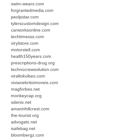
swim-wears.com
forgrantedmedia.com
peolpstar.com
tylerscustomdesign.com
carworksonline.com
techtimesss.com
virylstore.com
motorstell.com
health150years.com
prescriptions-drug.org
technocrewsolution.com
viraltokvibes.com
vivianebritoimoveis.com
magforbes.net
monkeycap.org
sdenix.net
amarinhillcrest.com
the-tourist.org
advogato.net
isafebag.net
bloombergz.com