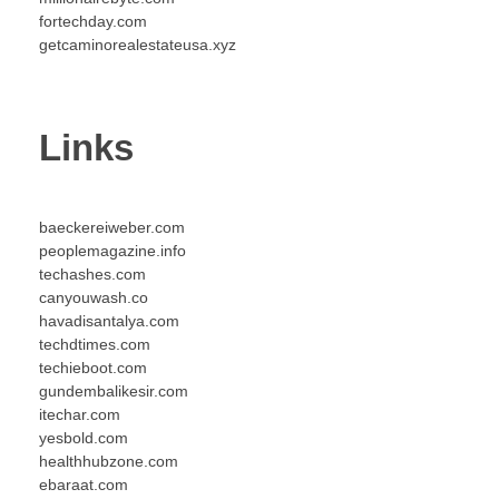
fortechday.com
getcaminorealestateusa.xyz
Links
baeckereiweber.com
peoplemagazine.info
techashes.com
canyouwash.co
havadisantalya.com
techdtimes.com
techieboot.com
gundembalikesir.com
itechar.com
yesbold.com
healthhubzone.com
ebaraat.com