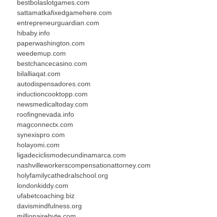
bestbolaslotgames.com
sattamatkafixedgamehere.com
entrepreneurguardian.com
hibaby.info
paperwashington.com
weedemup.com
bestchancecasino.com
bilalliaqat.com
autodispensadores.com
inductioncooktopp.com
newsmedicaltoday.com
roofingnevada.info
magconnectx.com
synexispro.com
holayomi.com
ligadeciclismodecundinamarca.com
nashvilleworkerscompensationattorney.com
holyfamilycathedralschool.org
londonkiddy.com
ufabetcoaching.biz
davismindfulness.org
millionairebyte.com