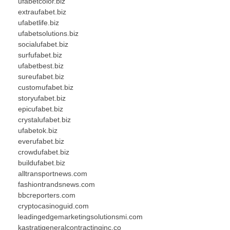
ufabetcolor.biz
extraufabet.biz
ufabetlife.biz
ufabetsolutions.biz
socialufabet.biz
surfufabet.biz
ufabetbest.biz
sureufabet.biz
customufabet.biz
storyufabet.biz
epicufabet.biz
crystalufabet.biz
ufabetok.biz
everufabet.biz
crowdufabet.biz
buildufabet.biz
alltransportnews.com
fashiontrandsnews.com
bbcreporters.com
cryptocasinoguid.com
leadingedgemarketingsolutionsmi.com
kastratigeneralcontractinginc.co