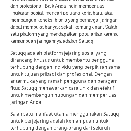
dan profesional. Baik Anda ingin memperluas
lingkaran sosial, mencari peluang kerja baru, atau
membangun koneksi bisnis yang berharga, jaringan
TOGEL
dapat membuka banyak sekali kemungkinan. Salah
satu platform yang mendapatkan popularitas karena
kemampuan jaringannya adalah Satuqq.
SITUS JUDI ONLINE
Satuqq adalah platform jejaring sosial yang
dirancang khusus untuk membantu pengguna
terhubung dengan individu yang berpikiran sama
untuk tujuan pribadi dan profesional. Dengan
Poker Online
antarmuka yang ramah pengguna dan beragam
pkv
fitur, Satuqq menawarkan cara unik dan efektif
Taruhan Bola
untuk membangun hubungan dan memperluas
qq
judi bola
Judi Slot Online
jaringan Anda.
pkv games
sbobet88
sbobet
Salah satu manfaat utama menggunakan Satuqq
untuk berjejaring adalah kemampuan untuk
bandarqq
sbobet
demo slot x500
terhubung dengan orang-orang dari seluruh