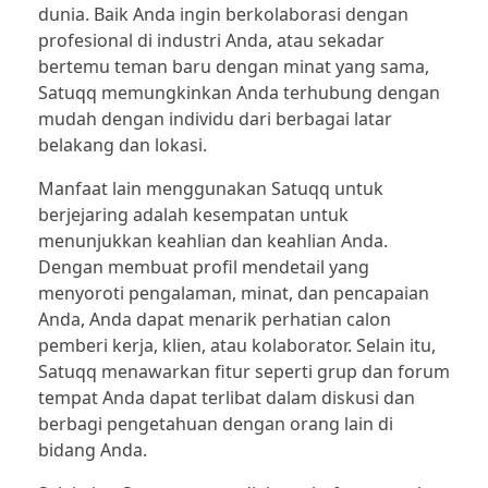
dunia. Baik Anda ingin berkolaborasi dengan
domino99
slot
profesional di industri Anda, atau sekadar
bertemu teman baru dengan minat yang sama,
qiu qiu
slot mahjong
Satuqq memungkinkan Anda terhubung dengan
dominoqq
mudah dengan individu dari berbagai latar
slot gacor maxwin
belakang dan lokasi.
dominoqq
slot gacor
Manfaat lain menggunakan Satuqq untuk
dominoqq
demo slot pragmatic
berjejaring adalah kesempatan untuk
menunjukkan keahlian dan keahlian Anda.
pkv
demo slot pg
Dengan membuat profil mendetail yang
menyoroti pengalaman, minat, dan pencapaian
bandarqq
slot demo x500
Anda, Anda dapat menarik perhatian calon
pemberi kerja, klien, atau kolaborator. Selain itu,
poker
slot gacor maxwin
Satuqq menawarkan fitur seperti grup dan forum
dominoqq
tempat Anda dapat terlibat dalam diskusi dan
slot gacor hari ini
berbagi pengetahuan dengan orang lain di
slot
bidang Anda.
slot gacor maxwin