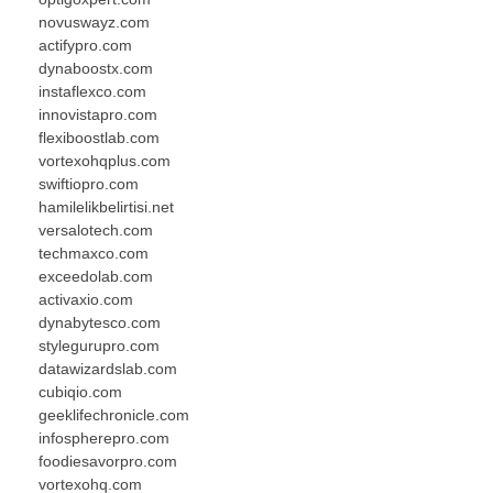
novuswayz.com
actifypro.com
dynaboostx.com
instaflexco.com
innovistapro.com
flexiboostlab.com
vortexohqplus.com
swiftiopro.com
hamilelikbelirtisi.net
versalotech.com
techmaxco.com
exceedolab.com
activaxio.com
dynabytesco.com
stylegurupro.com
datawizardslab.com
cubiqio.com
geeklifechronicle.com
infospherepro.com
foodiesavorpro.com
vortexohq.com