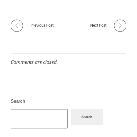
Previous Post
Next Post
Comments are closed.
Search
Search