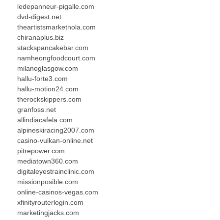
ledepanneur-pigalle.com
dvd-digest.net
theartistsmarketnola.com
chiranaplus.biz
stackspancakebar.com
namheongfoodcourt.com
milanoglasgow.com
hallu-forte3.com
hallu-motion24.com
therockskippers.com
granfoss.net
allindiacafela.com
alpineskiracing2007.com
casino-vulkan-online.net
pitrepower.com
mediatown360.com
digitaleyestrainclinic.com
missionposible.com
online-casinos-vegas.com
xfinityrouterlogin.com
marketingjacks.com