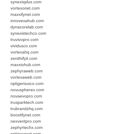
synexisplus.com
vortexonet.com
maxxifynet.com
innovexahub.com
dynacorelab.com
synexistechco.com
truvivopro.com
vividusco.com
vortexahq.com
zenithifyit.com
maxxiohub.com
zephyraweb.com
vortexaweb.com
optigeniusco.com
novuspherex.com
novaevopro.com
trusparktech.com
trubrandzhq.com
boostifynet.com
nexventpro.com
zephyrtechx.com
optigoxpert.com