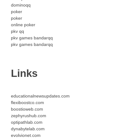
dominoqq
poker
poker
online poker
pkv qq
pkv games bandarqq
pkv games bandarqq
Links
educationalnewsupdates.com
flexiboostco.com
boostioweb.com
zephyrushub.com
optipathlab.com
dynabytelab.com
evolvionet.com