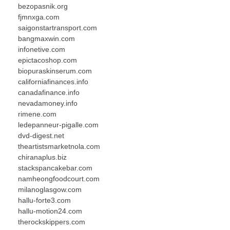
bezopasnik.org
fjmnxga.com
saigonstartransport.com
bangmaxwin.com
infonetive.com
epictacoshop.com
biopuraskinserum.com
californiafinances.info
canadafinance.info
nevadamoney.info
rimene.com
ledepanneur-pigalle.com
dvd-digest.net
theartistsmarketnola.com
chiranaplus.biz
stackspancakebar.com
namheongfoodcourt.com
milanoglasgow.com
hallu-forte3.com
hallu-motion24.com
therockskippers.com