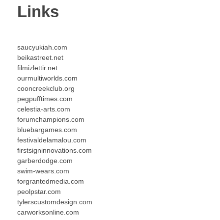
Links
saucyukiah.com
beikastreet.net
filmizlettir.net
ourmultiworlds.com
cooncreekclub.org
pegpufftimes.com
celestia-arts.com
forumchampions.com
bluebargames.com
festivaldelamalou.com
firstsigninnovations.com
garberdodge.com
swim-wears.com
forgrantedmedia.com
peolpstar.com
tylerscustomdesign.com
carworksonline.com