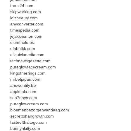
trenz24.com
skipworking.com
loizbeauty.com
anyconverter.com
timespedia.com
jejakkrismon.com
diemthole.biz
ufabetkk.com
allquickmedia.com
technewsgazette.com
pureglowfacecream.com
kingofherrings.com
mrbetjapan.com
anewentity.biz
appkuala.com
seo7days.com
pureglowcream.com
bloemenbezorgenvandaag.com
secrettohairgrowth.com
tasteofthaitogo.com
bunnynkitty.com