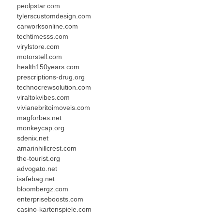
peolpstar.com
tylerscustomdesign.com
carworksonline.com
techtimesss.com
virylstore.com
motorstell.com
health150years.com
prescriptions-drug.org
technocrewsolution.com
viraltokvibes.com
vivianebritoimoveis.com
magforbes.net
monkeycap.org
sdenix.net
amarinhillcrest.com
the-tourist.org
advogato.net
isafebag.net
bloombergz.com
enterpriseboosts.com
casino-kartenspiele.com