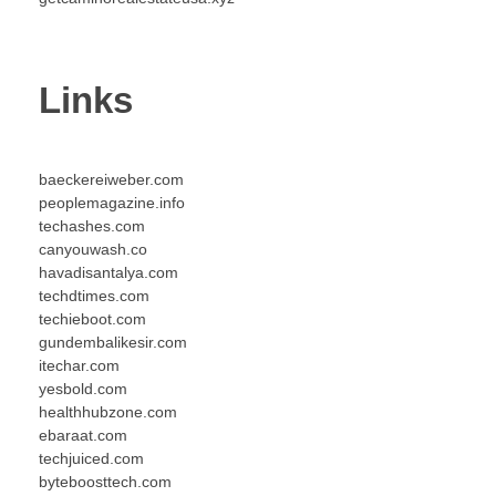
Links
baeckereiweber.com
peoplemagazine.info
techashes.com
canyouwash.co
havadisantalya.com
techdtimes.com
techieboot.com
gundembalikesir.com
itechar.com
yesbold.com
healthhubzone.com
ebaraat.com
techjuiced.com
byteboosttech.com