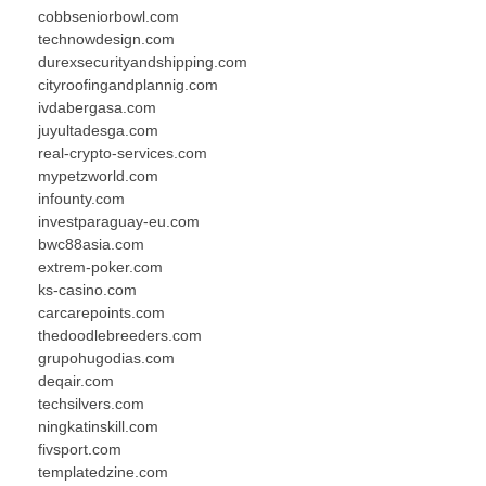
cobbseniorbowl.com
technowdesign.com
durexsecurityandshipping.com
cityroofingandplannig.com
ivdabergasa.com
juyultadesga.com
real-crypto-services.com
mypetzworld.com
infounty.com
investparaguay-eu.com
bwc88asia.com
extrem-poker.com
ks-casino.com
carcarepoints.com
thedoodlebreeders.com
grupohugodias.com
deqair.com
techsilvers.com
ningkatinskill.com
fivsport.com
templatedzine.com