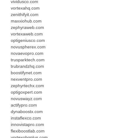
vividusco.com
vortexahq.com
zenithifyit.com
maxxiohub.com
zephyraweb.com
vortexaweb.com
optigeniusco.com
novuspherex.com
novaevopro.com
trusparktech.com
trubrandzhq.com
boostifynet.com
nexventpro.com
zephyrtechx.com
optigoxpert.com
novuswayz.com
actifypro.com
dynaboostx.com
instaflexco.com
innovistapro.com
flexiboostlab.com
vortexohqplus.com