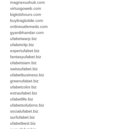
magnexushub.com
virtuogoweb.com
biglotshours.com
buyliraglutide.com
onlinesafemeds.com
gyanibhandar.com
ufabetwarp.biz
ufabetclip.biz
expertufabet.biz
fantasyufabet.biz
ufabetsiam.biz
swissufabet.biz
ufabetbusiness.biz
greenufabet.biz
ufabetcolor.biz
extraufabet.biz
ufabetlife.biz
ufabetsolutions.biz
socialufabet.biz
surfufabet.biz
ufabetbest.biz