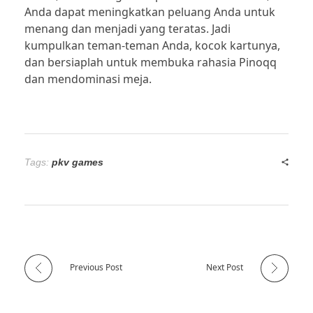
Anda dapat meningkatkan peluang Anda untuk
menang dan menjadi yang teratas. Jadi
kumpulkan teman-teman Anda, kocok kartunya,
dan bersiaplah untuk membuka rahasia Pinoqq
dan mendominasi meja.
Tags:
pkv games
Previous Post
Next Post