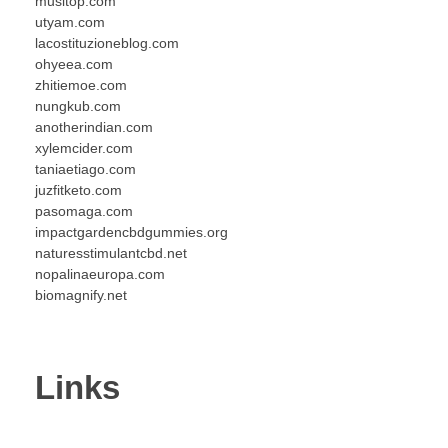
musitop.com
utyam.com
lacostituzioneblog.com
ohyeea.com
zhitiemoe.com
nungkub.com
anotherindian.com
xylemcider.com
taniaetiago.com
juzfitketo.com
pasomaga.com
impactgardencbdgummies.org
naturesstimulantcbd.net
nopalinaeuropa.com
biomagnify.net
Links