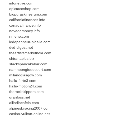
infonetive.com
epictacoshop.com
biopuraskinserum.com
californiafinances.info
canadafinance.info
nevadamoney.info
rimene.com
ledepanneur-pigalle.com
dvd-digest.net
theartistsmarketnola.com
chiranaplus.biz
stackspancakebar.com
namheongfoodcourt.com
milanoglasgow.com
hallu-forte3.com
hallu-motion24.com
therockskippers.com
granfoss.net
allindiacafela.com
alpineskiracing2007.com
casino-vulkan-online.net