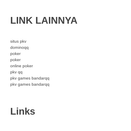
LINK LAINNYA
situs pkv
dominoqq
poker
poker
online poker
pkv qq
pkv games bandarqq
pkv games bandarqq
Links