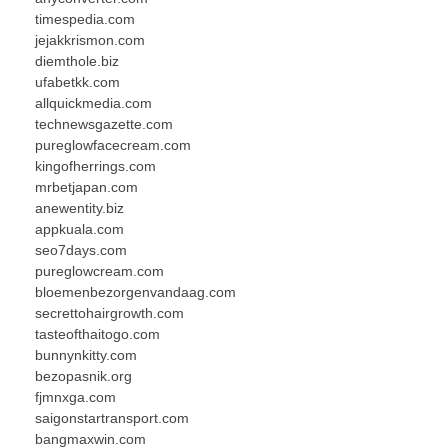
timespedia.com
jejakkrismon.com
diemthole.biz
ufabetkk.com
allquickmedia.com
technewsgazette.com
pureglowfacecream.com
kingofherrings.com
mrbetjapan.com
anewentity.biz
appkuala.com
seo7days.com
pureglowcream.com
bloemenbezorgenvandaag.com
secrettohairgrowth.com
tasteofthaitogo.com
bunnynkitty.com
bezopasnik.org
fjmnxga.com
saigonstartransport.com
bangmaxwin.com