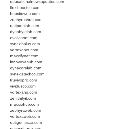
educationalnewsupdates.com
flexiboostco.com
boostioweb.com
zephyrushub.com
optipathlab.com
dynabytelab.com
evolvionet.com
synexisplus.com
vortexonet.com
maxxifynet.com
innovexahub.com
dynacorelab.com
synexistechco.com
truvivopro.com
vividusco.com
vortexahq.com
zenithifyit.com
maxxiohub.com
zephyraweb.com
vortexaweb.com
optigeniusco.com
novuspherex.com