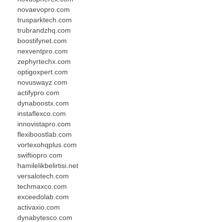
novaevopro.com
trusparktech.com
trubrandzhq.com
boostifynet.com
nexventpro.com
zephyrtechx.com
optigoxpert.com
novuswayz.com
actifypro.com
dynaboostx.com
instaflexco.com
innovistapro.com
flexiboostlab.com
vortexohqplus.com
swiftiopro.com
hamilelikbelirtisi.net
versalotech.com
techmaxco.com
exceedolab.com
activaxio.com
dynabytesco.com