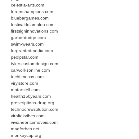
celestia-arts.com
forumchampions.com
bluebargames.com
festivaldelamalou.com
firstsigninnovations.com
garberdodge.com
swim-wears.com
forgrantedmedia.com
peolpstar.com
tylerscustomdesign.com
carworksonline.com
techtimesss.com
virylstore.com
motorstell.com
health150years.com
prescriptions-drug.org
technocrewsolution.com
viraltokvibes.com
vivianebritoimoveis.com
magforbes.net
monkeycap.org