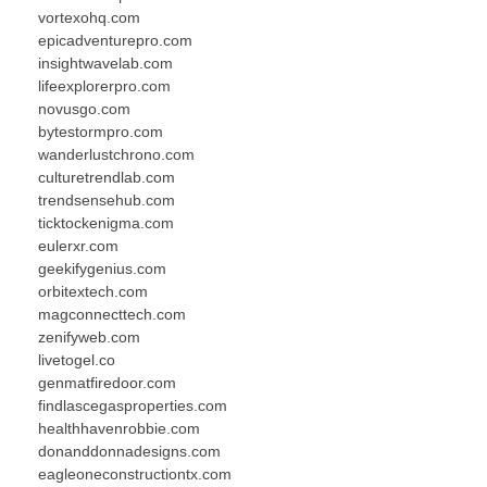
vortexohq.com
epicadventurepro.com
insightwavelab.com
lifeexplorerpro.com
novusgo.com
bytestormpro.com
wanderlustchrono.com
culturetrendlab.com
trendsensehub.com
ticktockenigma.com
eulerxr.com
geekifygenius.com
orbitextech.com
magconnecttech.com
zenifyweb.com
livetogel.co
genmatfiredoor.com
findlascegasproperties.com
healthhavenrobbie.com
donanddonnadesigns.com
eagleoneconstructiontx.com