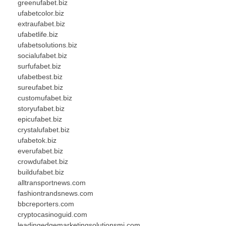
greenufabet.biz
ufabetcolor.biz
extraufabet.biz
ufabetlife.biz
ufabetsolutions.biz
socialufabet.biz
surfufabet.biz
ufabetbest.biz
sureufabet.biz
customufabet.biz
storyufabet.biz
epicufabet.biz
crystalufabet.biz
ufabetok.biz
everufabet.biz
crowdufabet.biz
buildufabet.biz
alltransportnews.com
fashiontrandsnews.com
bbcreporters.com
cryptocasinoguid.com
leadingedgemarketingsolutionsmi.com