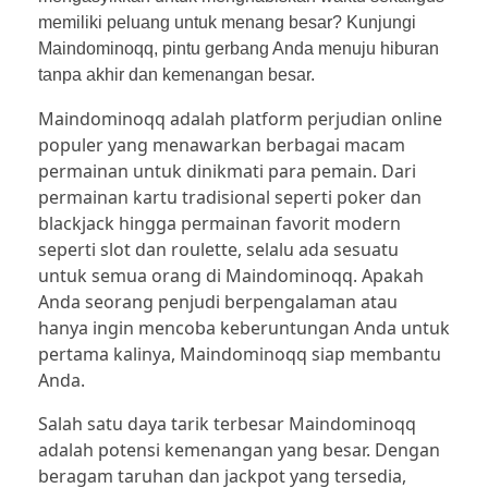
memiliki peluang untuk menang besar? Kunjungi
Maindominoqq, pintu gerbang Anda menuju hiburan
tanpa akhir dan kemenangan besar.
TOGEL
Maindominoqq adalah platform perjudian online
populer yang menawarkan berbagai macam
permainan untuk dinikmati para pemain. Dari
SITUS JUDI ONLINE
permainan kartu tradisional seperti poker dan
blackjack hingga permainan favorit modern
seperti slot dan roulette, selalu ada sesuatu
untuk semua orang di Maindominoqq. Apakah
Poker Online
Anda seorang penjudi berpengalaman atau
pkv
hanya ingin mencoba keberuntungan Anda untuk
Taruhan Bola
pertama kalinya, Maindominoqq siap membantu
qq
judi bola
Judi Slot Online
Anda.
pkv games
sbobet88
sbobet
Salah satu daya tarik terbesar Maindominoqq
adalah potensi kemenangan yang besar. Dengan
bandarqq
sbobet
demo slot x500
beragam taruhan dan jackpot yang tersedia,