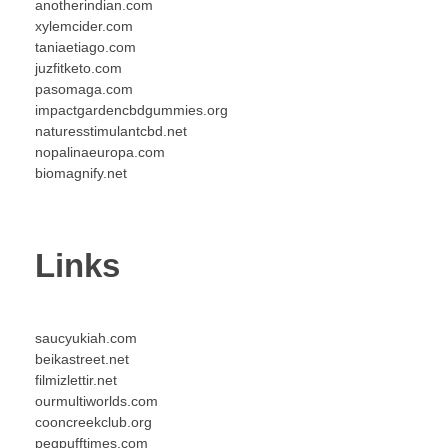
anotherindian.com
xylemcider.com
taniaetiago.com
juzfitketo.com
pasomaga.com
impactgardencbdgummies.org
naturesstimulantcbd.net
nopalinaeuropa.com
biomagnify.net
Links
saucyukiah.com
beikastreet.net
filmizlettir.net
ourmultiworlds.com
cooncreekclub.org
pegpufftimes.com