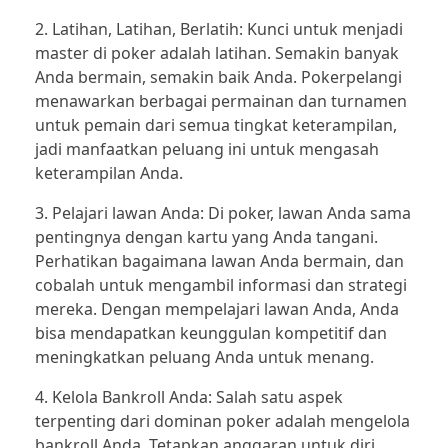
domino99
slot
2. Latihan, Latihan, Berlatih: Kunci untuk menjadi
master di poker adalah latihan. Semakin banyak
qiu qiu
slot mahjong
Anda bermain, semakin baik Anda. Pokerpelangi
menawarkan berbagai permainan dan turnamen
dominoqq
slot gacor maxwin
untuk pemain dari semua tingkat keterampilan,
jadi manfaatkan peluang ini untuk mengasah
dominoqq
slot gacor
keterampilan Anda.
dominoqq
demo slot pragmatic
3. Pelajari lawan Anda: Di poker, lawan Anda sama
pkv
pentingnya dengan kartu yang Anda tangani.
demo slot pg
Perhatikan bagaimana lawan Anda bermain, dan
bandarqq
slot demo x500
cobalah untuk mengambil informasi dan strategi
mereka. Dengan mempelajari lawan Anda, Anda
poker
slot gacor maxwin
bisa mendapatkan keunggulan kompetitif dan
meningkatkan peluang Anda untuk menang.
dominoqq
slot gacor hari ini
4. Kelola Bankroll Anda: Salah satu aspek
slot
terpenting dari dominan poker adalah mengelola
bankroll Anda. Tetapkan anggaran untuk diri
slot gacor maxwin