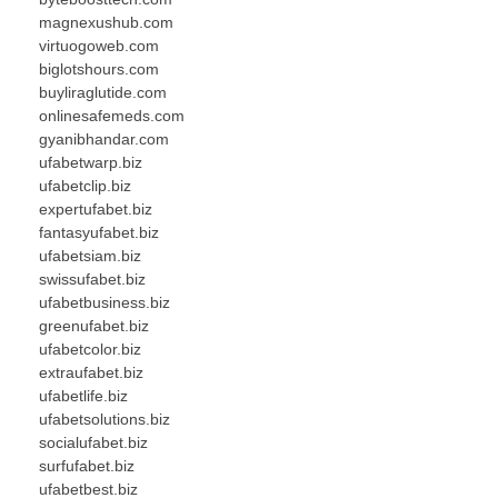
magnexushub.com
virtuogoweb.com
biglotshours.com
buyliraglutide.com
onlinesafemeds.com
gyanibhandar.com
ufabetwarp.biz
ufabetclip.biz
expertufabet.biz
fantasyufabet.biz
ufabetsiam.biz
swissufabet.biz
ufabetbusiness.biz
greenufabet.biz
ufabetcolor.biz
extraufabet.biz
ufabetlife.biz
ufabetsolutions.biz
socialufabet.biz
surfufabet.biz
ufabetbest.biz