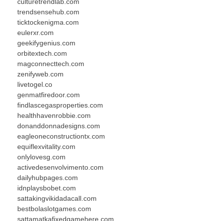
culturetrendlab.com
trendsensehub.com
ticktockenigma.com
eulerxr.com
geekifygenius.com
orbitextech.com
magconnecttech.com
zenifyweb.com
livetogel.co
genmatfiredoor.com
findlascegasproperties.com
healthhavenrobbie.com
donanddonnadesigns.com
eagleoneconstructiontx.com
equiflexvitality.com
onlylovesg.com
activedesenvolvimento.com
dailyhubpages.com
idnplaysbobet.com
sattakingvikidadacall.com
bestbolaslotgames.com
sattamatkafixedgamehere.com