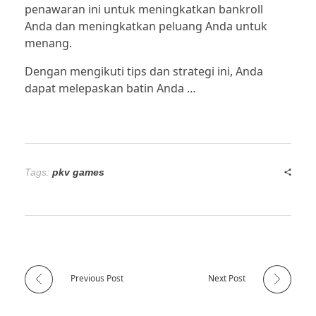
penawaran ini untuk meningkatkan bankroll
Anda dan meningkatkan peluang Anda untuk
menang.
Dengan mengikuti tips dan strategi ini, Anda
dapat melepaskan batin Anda …
Tags:
pkv games
Previous Post
Next Post