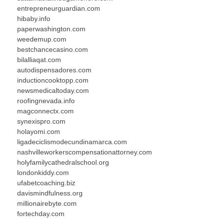
entrepreneurguardian.com
hibaby.info
paperwashington.com
weedemup.com
bestchancecasino.com
bilalliaqat.com
autodispensadores.com
inductioncooktopp.com
newsmedicaltoday.com
roofingnevada.info
magconnectx.com
synexispro.com
holayomi.com
ligadeciclismodecundinamarca.com
nashvilleworkerscompensationattorney.com
holyfamilycathedralschool.org
londonkiddy.com
ufabetcoaching.biz
davismindfulness.org
millionairebyte.com
fortechday.com