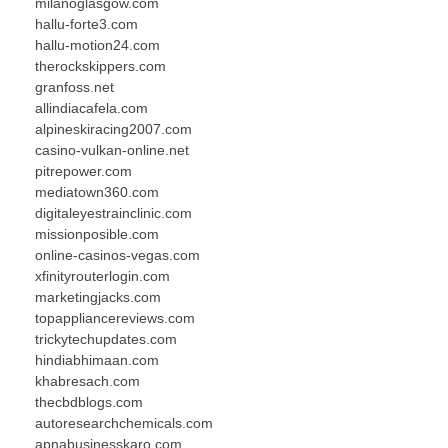
milanoglasgow.com
hallu-forte3.com
hallu-motion24.com
therockskippers.com
granfoss.net
allindiacafela.com
alpineskiracing2007.com
casino-vulkan-online.net
pitrepower.com
mediatown360.com
digitaleyestrainclinic.com
missionposible.com
online-casinos-vegas.com
xfinityrouterlogin.com
marketingjacks.com
topappliancereviews.com
trickytechupdates.com
hindiabhimaan.com
khabresach.com
thecbdblogs.com
autoresearchchemicals.com
apnabusinesskaro.com