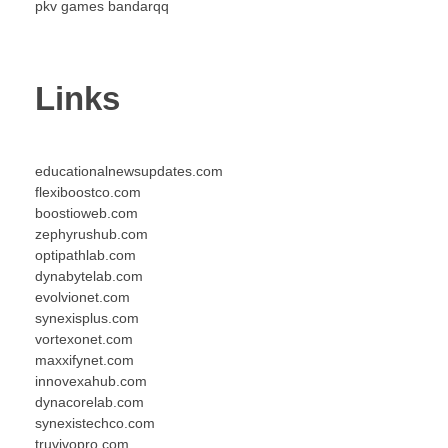
pkv games bandarqq
Links
educationalnewsupdates.com
flexiboostco.com
boostioweb.com
zephyrushub.com
optipathlab.com
dynabytelab.com
evolvionet.com
synexisplus.com
vortexonet.com
maxxifynet.com
innovexahub.com
dynacorelab.com
synexistechco.com
truvivopro.com