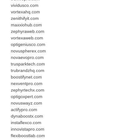
vividusco.com
vortexahq.com
zenithifyit.com
maxxiohub.com
zephyraweb.com
vortexaweb.com
optigeniusco.com
novuspherex.com
novaevopro.com
trusparktech.com
trubrandzhq.com
boostifynet.com
nexventpro.com
zephyrtechx.com
optigoxpert.com
novuswayz.com
actifypro.com
dynaboostx.com
instaflexco.com
innovistapro.com
flexiboostlab.com