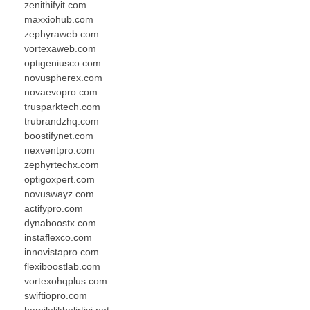
zenithifyit.com
maxxiohub.com
zephyraweb.com
vortexaweb.com
optigeniusco.com
novuspherex.com
novaevopro.com
trusparktech.com
trubrandzhq.com
boostifynet.com
nexventpro.com
zephyrtechx.com
optigoxpert.com
novuswayz.com
actifypro.com
dynaboostx.com
instaflexco.com
innovistapro.com
flexiboostlab.com
vortexohqplus.com
swiftiopro.com
hamilelikbelirtisi.net