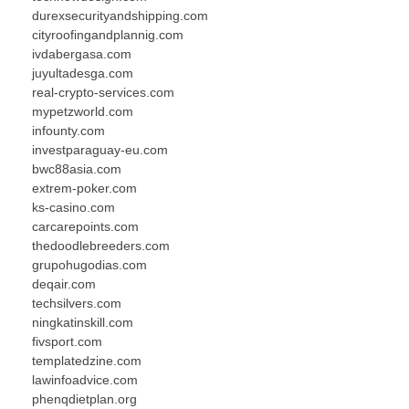
durexsecurityandshipping.com
cityroofingandplannig.com
ivdabergasa.com
juyultadesga.com
real-crypto-services.com
mypetzworld.com
infounty.com
investparaguay-eu.com
bwc88asia.com
extrem-poker.com
ks-casino.com
carcarepoints.com
thedoodlebreeders.com
grupohugodias.com
deqair.com
techsilvers.com
ningkatinskill.com
fivsport.com
templatedzine.com
lawinfoadvice.com
phenqdietplan.org