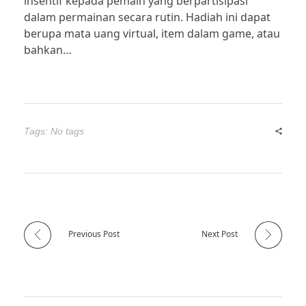
insentif kepada pemain yang berpartisipasi
dalam permainan secara rutin. Hadiah ini dapat
berupa mata uang virtual, item dalam game, atau
bahkan…
Tags: No tags
Previous Post
Next Post