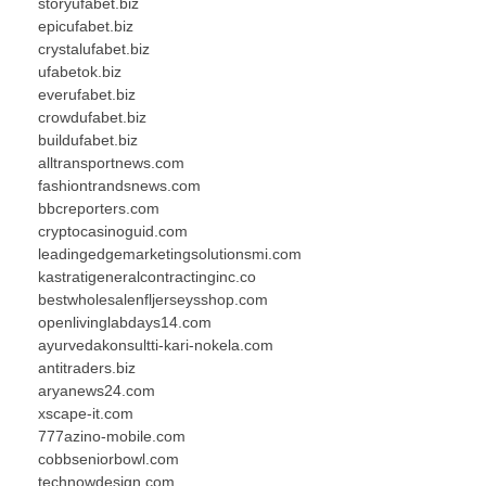
storyufabet.biz
epicufabet.biz
crystalufabet.biz
ufabetok.biz
everufabet.biz
crowdufabet.biz
buildufabet.biz
alltransportnews.com
fashiontrandsnews.com
bbcreporters.com
cryptocasinoguid.com
leadingedgemarketingsolutionsmi.com
kastratigeneralcontractinginc.co
bestwholesalenfljerseysshop.com
openlivinglabdays14.com
ayurvedakonsultti-kari-nokela.com
antitraders.biz
aryanews24.com
xscape-it.com
777azino-mobile.com
cobbseniorbowl.com
technowdesign.com