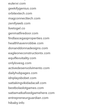
eulerxr.com
geekifygenius.com
orbitextech.com
magconnecttech.com
zenifyweb.com
livetogel.co
genmatfiredoor.com
findlascegasproperties.com
healthhavenrobbie.com
donanddonnadesigns.com
eagleoneconstructiontx.com
equiflexvitality.com
onlylovesg.com
activedesenvolvimento.com
dailyhubpages.com
idnplaysbobet.com
sattakingvikidadacall.com
bestbolaslotgames.com
sattamatkafixedgamehere.com
entrepreneurguardian.com
hibaby.info