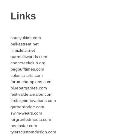
Links
saucyukiah.com
beikastreet.net
filmizlettir.net
ourmultiworlds.com
cooncreekclub.org
pegpufftimes.com
celestia-arts.com
forumchampions.com
bluebargames.com
festivaldelamalou.com
firstsigninnovations.com
garberdodge.com
swim-wears.com
forgrantedmedia.com
peolpstar.com
tylerscustomdesign.com