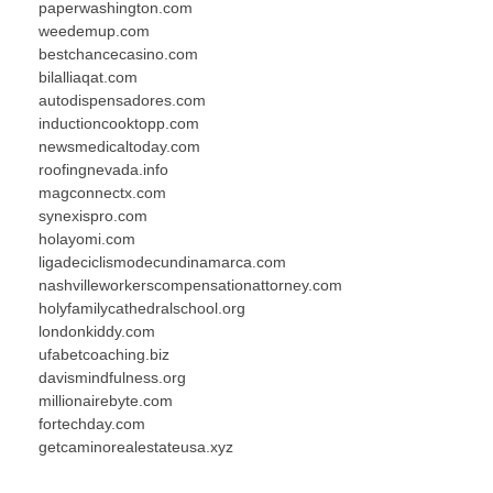
paperwashington.com
weedemup.com
bestchancecasino.com
bilalliaqat.com
autodispensadores.com
inductioncooktopp.com
newsmedicaltoday.com
roofingnevada.info
magconnectx.com
synexispro.com
holayomi.com
ligadeciclismodecundinamarca.com
nashvilleworkerscompensationattorney.com
holyfamilycathedralschool.org
londonkiddy.com
ufabetcoaching.biz
davismindfulness.org
millionairebyte.com
fortechday.com
getcaminorealestateusa.xyz