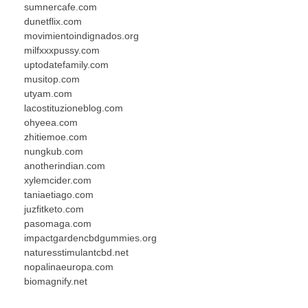
sumnercafe.com
dunetflix.com
movimientoindignados.org
milfxxxpussy.com
uptodatefamily.com
musitop.com
utyam.com
lacostituzioneblog.com
ohyeea.com
zhitiemoe.com
nungkub.com
anotherindian.com
xylemcider.com
taniaetiago.com
juzfitketo.com
pasomaga.com
impactgardencbdgummies.org
naturesstimulantcbd.net
nopalinaeuropa.com
biomagnify.net