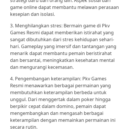
strategi baru dari orang lain. Aspek sosial dari
domino99
slot
game online dapat membantu melawan perasaan
kesepian dan isolasi.
qiu qiu
slot mahjong
3. Menghilangkan stres: Bermain game di Pkv
dominoqq
slot gacor maxwin
Games Resmi dapat memberikan istirahat yang
sangat dibutuhkan dari stres kehidupan sehari-
dominoqq
slot gacor
hari. Gameplay yang imersif dan tantangan yang
menarik dapat membantu pemain beristirahat
dominoqq
demo slot pragmatic
dan bersantai, meningkatkan kesehatan mental
dan mengurangi kecemasan.
pkv
demo slot pg
4. Pengembangan keterampilan: Pkv Games
bandarqq
slot demo x500
Resmi menawarkan berbagai permainan yang
membutuhkan keterampilan berbeda untuk
poker
slot gacor maxwin
unggul. Dari menggertak dalam poker hingga
dominoqq
slot gacor hari ini
berpikir cepat dalam domino, pemain dapat
mengembangkan dan mengasah berbagai
slot
keterampilan dengan memainkan permainan ini
secara rutin.
slot gacor maxwin