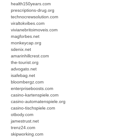
health150years.com
prescriptions-drug.org
technocrewsolution.com
viraltokvibes.com
vivianebritoimoveis.com
magforbes.net
monkeycap.org
sdenix.net
amarinhillcrest.com
the-tourist.org
advogato.net
isafebag.net
bloombergz.com
enterpriseboosts.com
casino-kartenspiele.com
casino-automatenspiele.org
casino-tischspiele.com
otbody.com
jamestrust.net
trenz24.com
skipworking.com