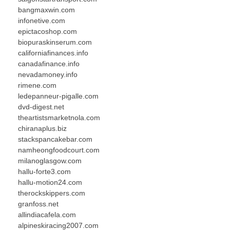
bangmaxwin.com
infonetive.com
epictacoshop.com
biopuraskinserum.com
californiafinances.info
canadafinance.info
nevadamoney.info
rimene.com
ledepanneur-pigalle.com
dvd-digest.net
theartistsmarketnola.com
chiranaplus.biz
stackspancakebar.com
namheongfoodcourt.com
milanoglasgow.com
hallu-forte3.com
hallu-motion24.com
therockskippers.com
granfoss.net
allindiacafela.com
alpineskiracing2007.com