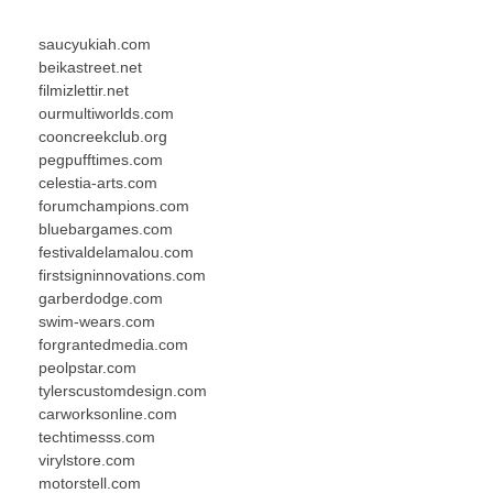
saucyukiah.com
beikastreet.net
filmizlettir.net
ourmultiworlds.com
cooncreekclub.org
pegpufftimes.com
celestia-arts.com
forumchampions.com
bluebargames.com
festivaldelamalou.com
firstsigninnovations.com
garberdodge.com
swim-wears.com
forgrantedmedia.com
peolpstar.com
tylerscustomdesign.com
carworksonline.com
techtimesss.com
virylstore.com
motorstell.com