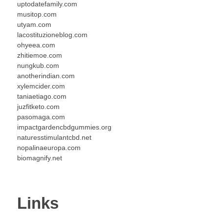
uptodatefamily.com
musitop.com
utyam.com
lacostituzioneblog.com
ohyeea.com
zhitiemoe.com
nungkub.com
anotherindian.com
xylemcider.com
taniaetiago.com
juzfitketo.com
pasomaga.com
impactgardencbdgummies.org
naturesstimulantcbd.net
nopalinaeuropa.com
biomagnify.net
Links