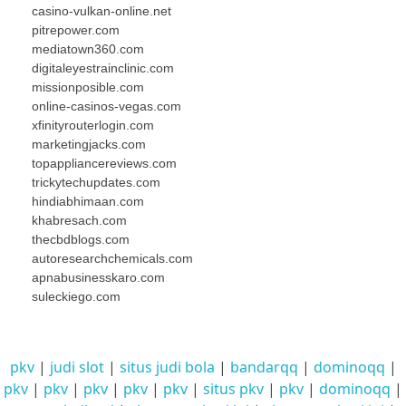
casino-vulkan-online.net
pitrepower.com
mediatown360.com
digitaleyestrainclinic.com
missionposible.com
online-casinos-vegas.com
xfinityrouterlogin.com
marketingjacks.com
topappliancereviews.com
trickytechupdates.com
hindiabhimaan.com
khabresach.com
thecbdblogs.com
autoresearchchemicals.com
apnabusinesskaro.com
suleckiego.com
pkv
|
judi slot
|
situs judi bola
|
bandarqq
|
dominoqq
|
pkv
|
pkv
|
pkv
|
pkv
|
pkv
|
situs pkv
|
pkv
|
dominoqq
|