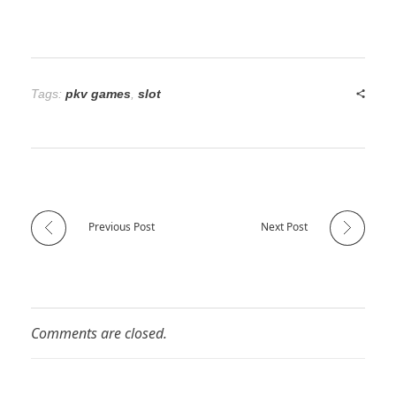
Tags:
pkv games
,
slot
Previous Post
Next Post
Comments are closed.