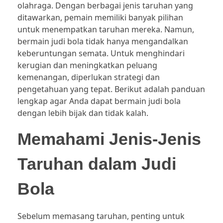
olahraga. Dengan berbagai jenis taruhan yang
ditawarkan, pemain memiliki banyak pilihan
untuk menempatkan taruhan mereka. Namun,
bermain judi bola tidak hanya mengandalkan
TOGEL
keberuntungan semata. Untuk menghindari
kerugian dan meningkatkan peluang
kemenangan, diperlukan strategi dan
SITUS JUDI ONLINE
pengetahuan yang tepat. Berikut adalah panduan
lengkap agar Anda dapat bermain judi bola
dengan lebih bijak dan tidak kalah.
Poker Online
Memahami Jenis-Jenis
pkv
Taruhan Bola
Taruhan dalam Judi
qq
judi bola
Judi Slot Online
Bola
pkv games
sbobet88
sbobet
bandarqq
sbobet
demo slot x500
Sebelum memasang taruhan, penting untuk