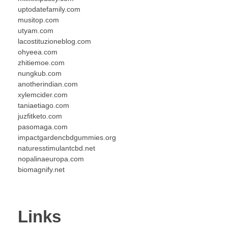
uptodatefamily.com
musitop.com
utyam.com
lacostituzioneblog.com
ohyeea.com
zhitiemoe.com
nungkub.com
anotherindian.com
xylemcider.com
taniaetiago.com
juzfitketo.com
pasomaga.com
impactgardencbdgummies.org
naturesstimulantcbd.net
nopalinaeuropa.com
biomagnify.net
Links