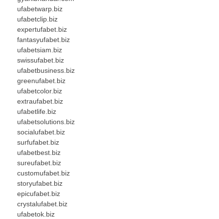
ufabetwarp.biz
ufabetclip.biz
expertufabet.biz
fantasyufabet.biz
ufabetsiam.biz
swissufabet.biz
ufabetbusiness.biz
greenufabet.biz
ufabetcolor.biz
extraufabet.biz
ufabetlife.biz
ufabetsolutions.biz
socialufabet.biz
surfufabet.biz
ufabetbest.biz
sureufabet.biz
customufabet.biz
storyufabet.biz
epicufabet.biz
crystalufabet.biz
ufabetok.biz