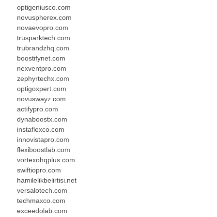
optigeniusco.com
novuspherex.com
novaevopro.com
trusparktech.com
trubrandzhq.com
boostifynet.com
nexventpro.com
zephyrtechx.com
optigoxpert.com
novuswayz.com
actifypro.com
dynaboostx.com
instaflexco.com
innovistapro.com
flexiboostlab.com
vortexohqplus.com
swiftiopro.com
hamilelikbelirtisi.net
versalotech.com
techmaxco.com
exceedolab.com