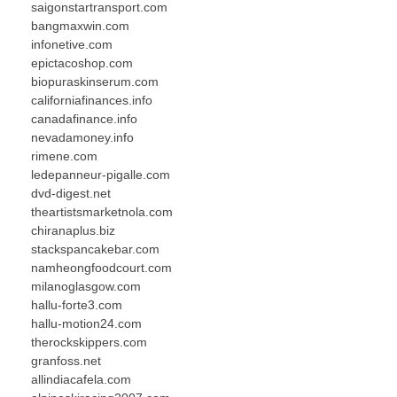
saigonstartransport.com
bangmaxwin.com
infonetive.com
epictacoshop.com
biopuraskinserum.com
californiafinances.info
canadafinance.info
nevadamoney.info
rimene.com
ledepanneur-pigalle.com
dvd-digest.net
theartistsmarketnola.com
chiranaplus.biz
stackspancakebar.com
namheongfoodcourt.com
milanoglasgow.com
hallu-forte3.com
hallu-motion24.com
therockskippers.com
granfoss.net
allindiacafela.com