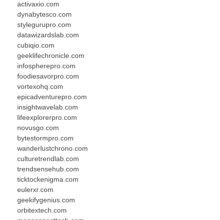
activaxio.com
dynabytesco.com
stylegurupro.com
datawizardslab.com
cubiqio.com
geeklifechronicle.com
infospherepro.com
foodiesavorpro.com
vortexohq.com
epicadventurepro.com
insightwavelab.com
lifeexplorerpro.com
novusgo.com
bytestormpro.com
wanderlustchrono.com
culturetrendlab.com
trendsensehub.com
ticktockenigma.com
eulerxr.com
geekifygenius.com
orbitextech.com