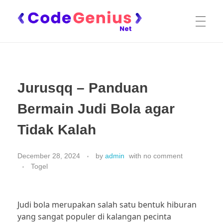
Situs Poker Online Terpopuler dengan Komunitas Aktif
Bergabunglah di situs poker online terpopuler dengan komunitas aktif. Nikmati bermain poker dengan ribuan pemain lainnya dan raih kemenangan besar setiap hari.
HOME
Jurusqq – Panduan
PKV GAMES
Bermain Judi Bola agar
Tidak Kalah
SLOT
December 28, 2024
by
admin
with
no comment
Togel
CASINO
Judi bola merupakan salah satu bentuk hiburan
yang sangat populer di kalangan pecinta
SPORTBOOK