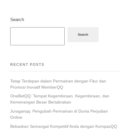
Search
Search
RECENT POSTS
Tetap Terdepan dalam Permainan dengan Fitur dan
Promosi Inovatif MemberQQ
OneBetQQ: Tempat Kegembiraan, Kegembiraan, dan
Kemenangan Besar Bertabrakan
Juraganqq: Pengubah Permainan di Dunia Perjudian
Online
Bebaskan Semangat Kompetitif Anda dengan KompasQQ