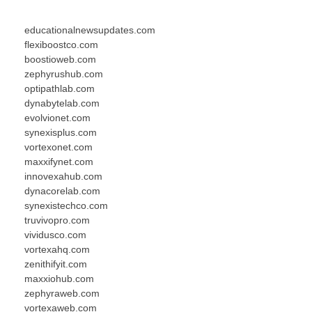
educationalnewsupdates.com
flexiboostco.com
boostioweb.com
zephyrushub.com
optipathlab.com
dynabytelab.com
evolvionet.com
synexisplus.com
vortexonet.com
maxxifynet.com
innovexahub.com
dynacorelab.com
synexistechco.com
truvivopro.com
vividusco.com
vortexahq.com
zenithifyit.com
maxxiohub.com
zephyraweb.com
vortexaweb.com