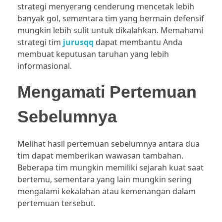
strategi menyerang cenderung mencetak lebih
banyak gol, sementara tim yang bermain defensif
mungkin lebih sulit untuk dikalahkan. Memahami
strategi tim
jurusqq
dapat membantu Anda
membuat keputusan taruhan yang lebih
informasional.
Mengamati Pertemuan
Sebelumnya
Melihat hasil pertemuan sebelumnya antara dua
tim dapat memberikan wawasan tambahan.
Beberapa tim mungkin memiliki sejarah kuat saat
bertemu, sementara yang lain mungkin sering
mengalami kekalahan atau kemenangan dalam
pertemuan tersebut.