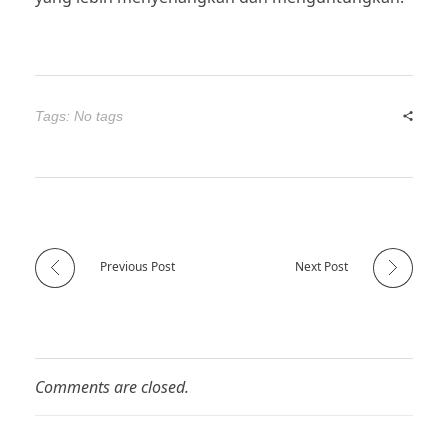
Tags: No tags
Previous Post
Next Post
Comments are closed.