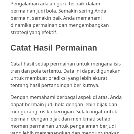
Pengalaman adalah guru terbaik dalam
permainan judi bola. Semakin sering Anda
bermain, semakin baik Anda memahami
dinamika permainan dan mengembangkan
strategi yang efektif.
Catat Hasil Permainan
Catat hasil setiap permainan untuk menganalisis
tren dan pola tertentu. Data ini dapat digunakan
untuk membuat prediksi yang lebih akurat
tentang hasil pertandingan berikutnya.
Dengan memahami berbagai aspek di atas, Anda
dapat bermain judi bola dengan lebih bijak dan
mengurangi risiko kerugian. Selalu ingat untuk
bermain dengan bijak dan menikmati setiap
momen permainan untuk pengalaman berjudi
yang lebih menyenangkan dan menguntungkan.