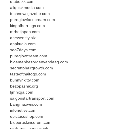
ufabetkk.com
allquickmedia.com
technewsgazette.com
pureglowfacecream.com
kingofherrings.com
mrbetjapan.com
anewentity.biz
appkuala.com
seo7days.com
pureglowcream.com
bloemenbezorgenvandaag.com
secrettohairgrowth.com
tasteofthaitogo.com
bunnynkitty.com
bezopasnik.org
fjmnxga.com
saigonstartransport.com
bangmaxwin.com
infonetive.com
epictacoshop.com
biopuraskinserum.com
californiafinances.info