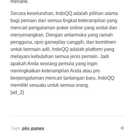
menarik.
slot
Secara keseluruhan, IndoQQ adalah pilihan utama
bagi pemain dari semua tingkat keterampilan yang
mencari pengalaman poker online yang andal dan
menyenangkan. Dengan antarmuka yang ramah
pengguna, opsi gameplay canggih, dan komitmen
untuk bermain adil, IndoQQ adalah platform yang
melayani kebutuhan semua jenis pemain. Jadi
apakah Anda seorang pemula yang ingin
meningkatkan keterampilan Anda atau pro
berpengalaman mencari tantangan baru, IndoQQ
memiliki sesuatu untuk semua orang.
[ad_2]
Tags:
pkv games