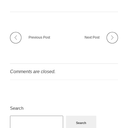
Previous Post
Next Post
Comments are closed.
Search
Search