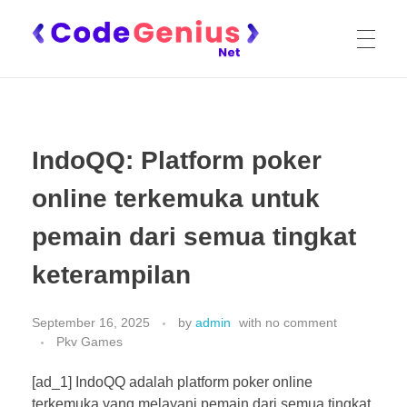
Situs Poker Online Terpopuler dengan Komunitas Aktif
Bergabunglah di situs poker online terpopuler dengan komunitas aktif. Nikmati bermain poker dengan ribuan pemain lainnya dan raih kemenangan besar setiap hari.
HOME
IndoQQ: Platform poker
PKV GAMES
online terkemuka untuk
pemain dari semua tingkat
SLOT
keterampilan
September 16, 2025
by
admin
with
no comment
CASINO
Pkv Games
[ad_1] IndoQQ adalah platform poker online
terkemuka yang melayani pemain dari semua tingkat
SPORTBOOK