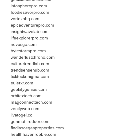
infospherepro.com
foodiesavorpro.com
vortexohq.com
epicadventurepro.com
insightwavelab.com
lifeexplorerpro.com
novusgo.com
bytestormpro.com
wanderlustchrono.com
culturetrendlab.com
trendsensehub.com
ticktockenigma.com
eulerxr.com
geekifygenius.com
orbitextech.com
magconnecttech.com
zenifyweb.com
livetogel.co
genmatfiredoor.com
findlascegasproperties.com
healthhavenrobbie.com