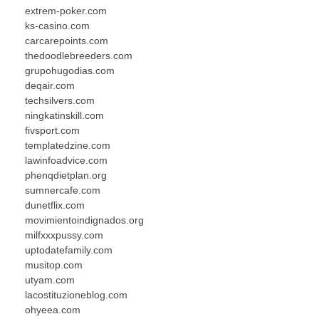
extrem-poker.com
ks-casino.com
carcarepoints.com
thedoodlebreeders.com
grupohugodias.com
deqair.com
techsilvers.com
ningkatinskill.com
fivsport.com
templatedzine.com
lawinfoadvice.com
phenqdietplan.org
sumnercafe.com
dunetflix.com
movimientoindignados.org
milfxxxpussy.com
uptodatefamily.com
musitop.com
utyam.com
lacostituzioneblog.com
ohyeea.com