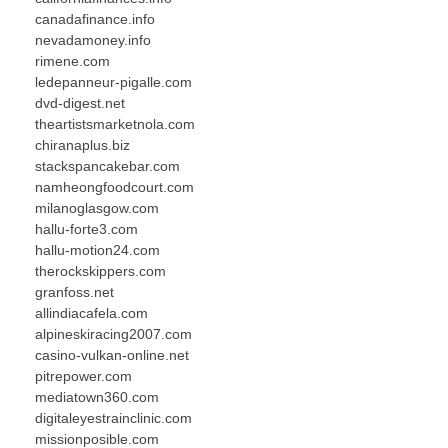
canadafinance.info
nevadamoney.info
rimene.com
ledepanneur-pigalle.com
dvd-digest.net
theartistsmarketnola.com
chiranaplus.biz
stackspancakebar.com
namheongfoodcourt.com
milanoglasgow.com
hallu-forte3.com
hallu-motion24.com
therockskippers.com
granfoss.net
allindiacafela.com
alpineskiracing2007.com
casino-vulkan-online.net
pitrepower.com
mediatown360.com
digitaleyestrainclinic.com
missionposible.com