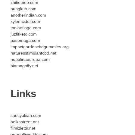
zhitiemoe.com
nungkub.com
anotherindian.com
xylemcider.com
taniaetiago.com
juzfitketo.com
pasomaga.com
impactgardencbdgummies.org
naturesstimulantcbd.net
nopalinaeuropa.com
biomagnify.net
Links
saucyukiah.com
beikastreet.net
filmizlettir.net
ourmultiworlds.com