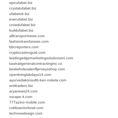
epicufabet.biz
crystalufabet.biz
ufabetok.biz
everufabet.biz
crowdufabet.biz
buildufabet.biz
alltransportnews.com
fashiontrandsnews.com
bbcreporters.com
cryptocasinoguid.com
leadingedgemarketingsolutionsmi.com
kastratigeneralcontractinginc.co
bestwholesalenfljerseysshop.com
openlivinglabdays14.com
ayurvedakonsultti-kari-nokela.com
antitraders.biz
aryanews24.com
xscape-it.com
777azino-mobile.com
cobbseniorbowl.com
technowdesign.com