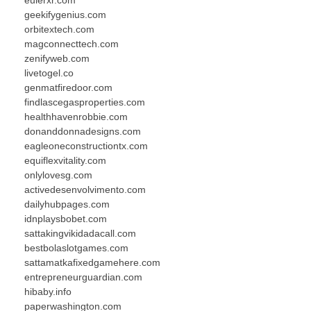
geekifygenius.com
orbitextech.com
magconnecttech.com
zenifyweb.com
livetogel.co
genmatfiredoor.com
findlascegasproperties.com
healthhavenrobbie.com
donanddonnadesigns.com
eagleoneconstructiontx.com
equiflexvitality.com
onlylovesg.com
activedesenvolvimento.com
dailyhubpages.com
idnplaysbobet.com
sattakingvikidadacall.com
bestbolaslotgames.com
sattamatkafixedgamehere.com
entrepreneurguardian.com
hibaby.info
paperwashington.com