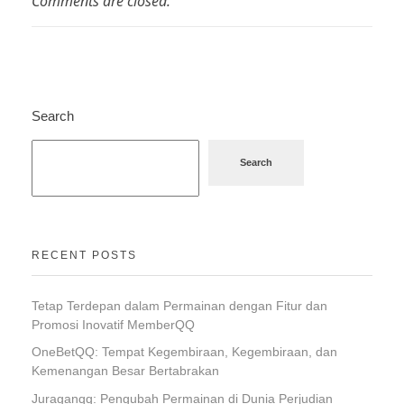
Comments are closed.
Search
Search
RECENT POSTS
Tetap Terdepan dalam Permainan dengan Fitur dan
Promosi Inovatif MemberQQ
OneBetQQ: Tempat Kegembiraan, Kegembiraan, dan
Kemenangan Besar Bertabrakan
Juraganqq: Pengubah Permainan di Dunia Perjudian