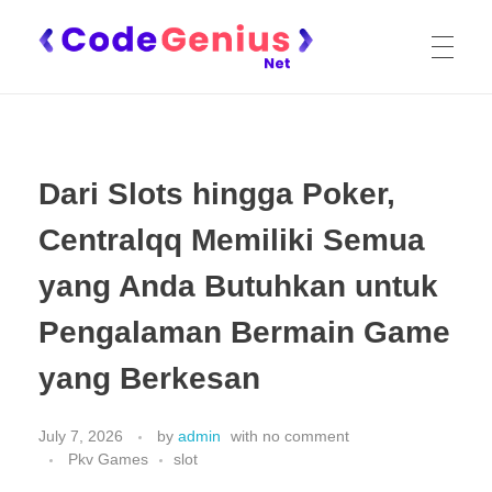
Situs Poker Online Terpopuler dengan Komunitas Aktif
Bergabunglah di situs poker online terpopuler dengan komunitas aktif. Nikmati bermain poker dengan ribuan pemain lainnya dan raih kemenangan besar setiap hari.
HOME
Dari Slots hingga Poker,
PKV GAMES
Centralqq Memiliki Semua
yang Anda Butuhkan untuk
SLOT
Pengalaman Bermain Game
yang Berkesan
CASINO
July 7, 2026
by
admin
with
no comment
Pkv Games
slot
SPORTBOOK