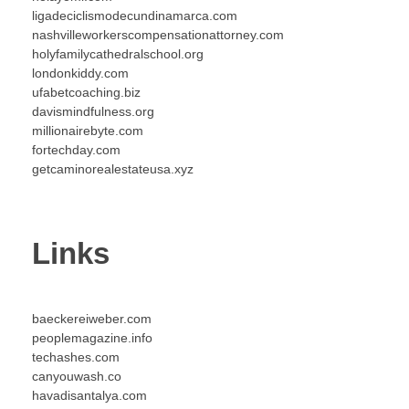
ligadeciclismodecundinamarca.com
nashvilleworkerscompensationattorney.com
holyfamilycathedralschool.org
londonkiddy.com
ufabetcoaching.biz
davismindfulness.org
millionairebyte.com
fortechday.com
getcaminorealestateusa.xyz
Links
baeckereiweber.com
peoplemagazine.info
techashes.com
canyouwash.co
havadisantalya.com