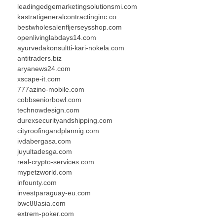
leadingedgemarketingsolutionsmi.com
kastratigeneralcontractinginc.co
bestwholesalenfljerseysshop.com
openlivinglabdays14.com
ayurvedakonsultti-kari-nokela.com
antitraders.biz
aryanews24.com
xscape-it.com
777azino-mobile.com
cobbseniorbowl.com
technowdesign.com
durexsecurityandshipping.com
cityroofingandplannig.com
ivdabergasa.com
juyultadesga.com
real-crypto-services.com
mypetzworld.com
infounty.com
investparaguay-eu.com
bwc88asia.com
extrem-poker.com