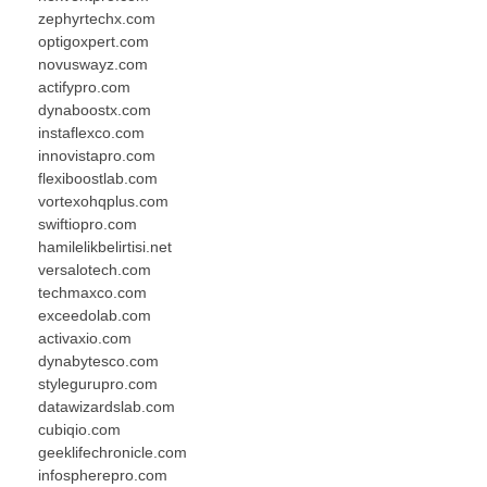
zephyrtechx.com
optigoxpert.com
novuswayz.com
actifypro.com
dynaboostx.com
instaflexco.com
innovistapro.com
flexiboostlab.com
vortexohqplus.com
swiftiopro.com
hamilelikbelirtisi.net
versalotech.com
techmaxco.com
exceedolab.com
activaxio.com
dynabytesco.com
stylegurupro.com
datawizardslab.com
cubiqio.com
geeklifechronicle.com
infospherepro.com