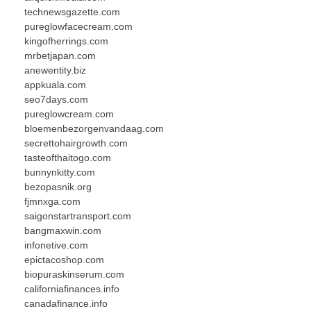
technewsgazette.com
pureglowfacecream.com
kingofherrings.com
mrbetjapan.com
anewentity.biz
appkuala.com
seo7days.com
pureglowcream.com
bloemenbezorgenvandaag.com
secrettohairgrowth.com
tasteofthaitogo.com
bunnynkitty.com
bezopasnik.org
fjmnxga.com
saigonstartransport.com
bangmaxwin.com
infonetive.com
epictacoshop.com
biopuraskinserum.com
californiafinances.info
canadafinance.info