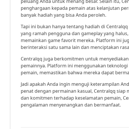
peluang Anda untuk menang besar. Selain itu, C
penghargaan kepada pemain atas kelanjutan per
banyak hadiah yang bisa Anda peroleh.
Tapi ini bukan hanya tentang hadiah di Central
yang ramah pengguna dan gameplay yang halus,
memainkan game favorit mereka. Platform ini j
berinteraksi satu sama lain dan menciptakan ra
Centralqq juga berkomitmen untuk menyediakan 
pemainnya. Platform ini menggunakan teknologi 
pemain, memastikan bahwa mereka dapat berma
Jadi apakah Anda ingin menguji keterampilan And
penat dengan permainan kasual, Centralqq siap
dan komitmen terhadap keselamatan pemain, Cent
pengalaman menyenangkan dan bermanfaat.