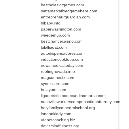
bestbolaslotgames.com
sattamatkafixedgamehere.com
entrepreneurguardian.com
hibaby.info
paperwashington.com
weedemup.com
bestchancecasino.com
bilalliaqat.com
autodispensadores.com
inductioncooktopp.com
newsmedicaltoday.com
roofingnevada.info
magconnectx.com
synexispro.com
holayomi.com
ligadeciclismodecundinamarca.com
nashvilleworkerscompensationattorney.com
holyfamilycathedralschool.org
londonkiddy.com
ufabetcoaching.biz
davismindfulness.org