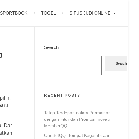
SPORTBOOK
TOGEL
SITUS JUDI ONLINE
Search
p
Search
RECENT POSTS
ilih,
baru
Tetap Terdepan dalam Permainan
dengan Fitur dan Promosi Inovatif
. Dari
MemberQQ
atkan
OneBetQQ: Tempat Kegembiraan,