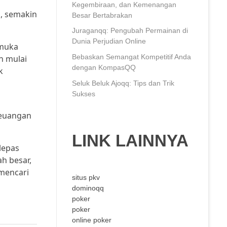
Kegembiraan, dan Kemenangan
, semakin
Besar Bertabrakan
Juraganqq: Pengubah Permainan di
Dunia Perjudian Online
rmuka
Bebaskan Semangat Kompetitif Anda
n mulai
dengan KompasQQ
k
Seluk Beluk Ajoqq: Tips dan Trik
Sukses
keuangan
LINK LAINNYA
lepas
h besar,
mencari
situs pkv
dominoqq
poker
poker
online poker