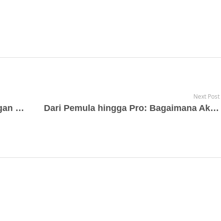
Next Post
Temukan Serunya Judi Online dengan Platform Mutakhir Bandarqq365
Dari Pemula hingga Pro: Bagaimana Aktifqq Meningkatkan Pengalaman Bermain Game