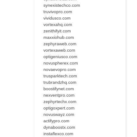
synexistechco.com
truvivopro.com
vividusco.com
vortexahq.com
zenithifyit.com
maxxiohub.com
zephyraweb.com
vortexaweb.com
optigeniusco.com
novuspherex.com
novaevopro.com
trusparktech.com
trubrandzhq.com
boostifynet.com
nexventpro.com
zephyrtechx.com
optigoxpert.com
novuswayz.com
actifypro.com
dynaboostx.com
instaflexco.com