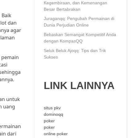
Kegembiraan, dan Kemenangan
Besar Bertabrakan
 Baik
Juraganqq: Pengubah Permainan di
lot dan
Dunia Perjudian Online
nnya agar
Bebaskan Semangat Kompetitif Anda
alaman
dengan KompasQQ
Seluk Beluk Ajoqq: Tips dan Trik
a pemain
Sukses
tasi
 sehingga
annya.
LINK LAINNYA
an untuk
n uang
situs pkv
dominoqq
poker
permainan
poker
in dari
online poker