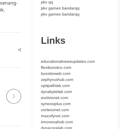
pkv qq
rsenang-
pkv games bandarqq
ik.
pkv games bandarqq
Links
educationalnewsupdates.com
flexiboostco.com
boostioweb.com
zephyrushub.com
optipathlab.com
dynabytelab.com
evolvionet.com
synexisplus.com
vortexonet.com
maxxifynet.com
innovexahub.com
dynacorelab.com