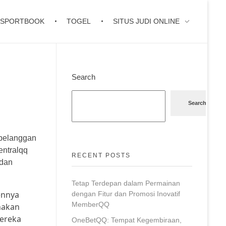
SPORTBOOK
TOGEL
SITUS JUDI ONLINE
Search
Search
 pelanggan
entralqq
RECENT POSTS
 dan
Tetap Terdepan dalam Permainan
ennya
dengan Fitur dan Promosi Inovatif
MemberQQ
nakan
mereka
OneBetQQ: Tempat Kegembiraan,