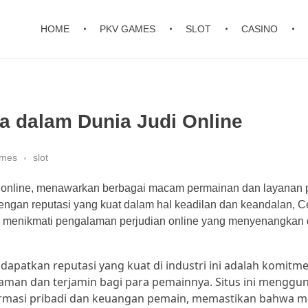
HOME
PKV GAMES
SLOT
CASINO
a dalam Dunia Judi Online
ames
slot
an online, menawarkan berbagai macam permainan dan layanan
engan reputasi yang kuat dalam hal keadilan dan keandalan, C
gin menikmati pengalaman perjudian online yang menyenangkan
apatkan reputasi yang kuat di industri ini adalah komitm
man dan terjamin bagi para pemainnya. Situs ini menggu
formasi pribadi dan keuangan pemain, memastikan bahwa 