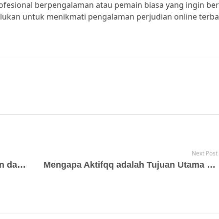
ofesional berpengalaman atau pemain biasa yang ingin be
lukan untuk menikmati pengalaman perjudian online terba
Next Post
Bergabunglah dengan Kegembiraan dan Keberuntungan di Bandarqq365 – Gerbang Anda Menuju Kesuksesan Judi Online
Mengapa Aktifqq adalah Tujuan Utama bagi Gamer yang Ingin Terhubung dan Bersaing