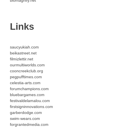
biomagnify.net
Links
saucyukiah.com
beikastreet.net
filmizlettir.net
ourmultiworlds.com
cooncreekclub.org
pegpufftimes.com
celestia-arts.com
forumchampions.com
bluebargames.com
festivaldelamalou.com
firstsigninnovations.com
garberdodge.com
swim-wears.com
forgrantedmedia.com