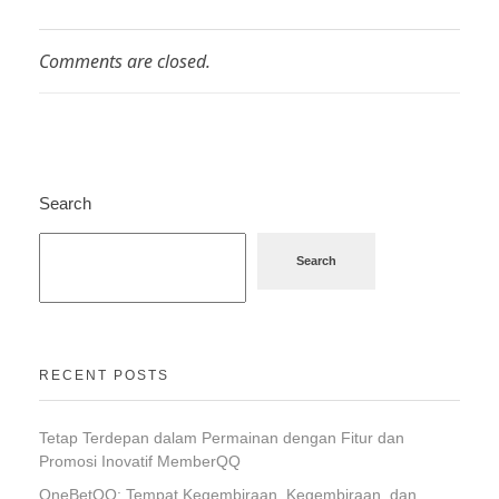
Comments are closed.
Search
Search
RECENT POSTS
Tetap Terdepan dalam Permainan dengan Fitur dan
Promosi Inovatif MemberQQ
OneBetQQ: Tempat Kegembiraan, Kegembiraan, dan