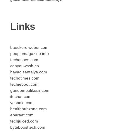
Links
baeckereiweber.com
peoplemagazine.info
techashes.com
canyouwash.co
havadisantalya.com
techdtimes.com
techieboot.com
gundembalikesir.com
itechar.com
yesbold.com
healthhubzone.com
ebaraat.com
techjuiced.com
byteboosttech.com