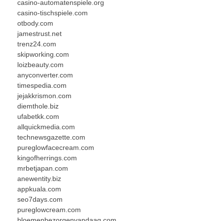
casino-automatenspiele.org
casino-tischspiele.com
otbody.com
jamestrust.net
trenz24.com
skipworking.com
loizbeauty.com
anyconverter.com
timespedia.com
jejakkrismon.com
diemthole.biz
ufabetkk.com
allquickmedia.com
technewsgazette.com
pureglowfacecream.com
kingofherrings.com
mrbetjapan.com
anewentity.biz
appkuala.com
seo7days.com
pureglowcream.com
bloemenbezorgenvandaag.com