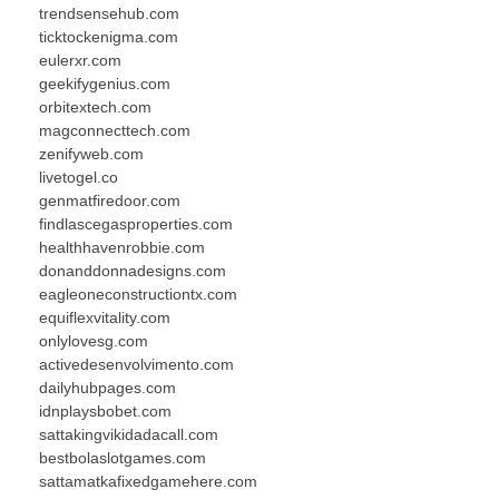
trendsensehub.com
ticktockenigma.com
eulerxr.com
geekifygenius.com
orbitextech.com
magconnecttech.com
zenifyweb.com
livetogel.co
genmatfiredoor.com
findlascegasproperties.com
healthhavenrobbie.com
donanddonnadesigns.com
eagleoneconstructiontx.com
equiflexvitality.com
onlylovesg.com
activedesenvolvimento.com
dailyhubpages.com
idnplaysbobet.com
sattakingvikidadacall.com
bestbolaslotgames.com
sattamatkafixedgamehere.com