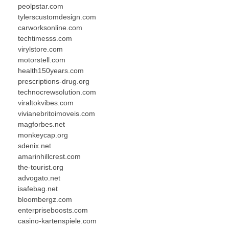
peolpstar.com
tylerscustomdesign.com
carworksonline.com
techtimesss.com
virylstore.com
motorstell.com
health150years.com
prescriptions-drug.org
technocrewsolution.com
viraltokvibes.com
vivianebritoimoveis.com
magforbes.net
monkeycap.org
sdenix.net
amarinhillcrest.com
the-tourist.org
advogato.net
isafebag.net
bloombergz.com
enterpriseboosts.com
casino-kartenspiele.com