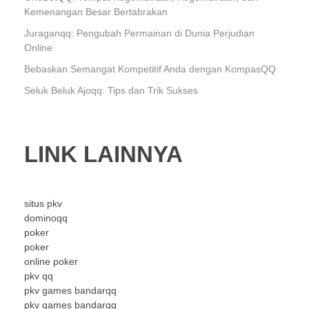
Kemenangan Besar Bertabrakan
Juraganqq: Pengubah Permainan di Dunia Perjudian
Online
Bebaskan Semangat Kompetitif Anda dengan KompasQQ
Seluk Beluk Ajoqq: Tips dan Trik Sukses
LINK LAINNYA
situs pkv
dominoqq
poker
poker
online poker
pkv qq
pkv games bandarqq
pkv games bandarqq