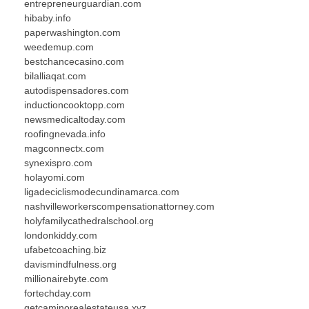
entrepreneurguardian.com
hibaby.info
paperwashington.com
weedemup.com
bestchancecasino.com
bilalliaqat.com
autodispensadores.com
inductioncooktopp.com
newsmedicaltoday.com
roofingnevada.info
magconnectx.com
synexispro.com
holayomi.com
ligadeciclismodecundinamarca.com
nashvilleworkerscompensationattorney.com
holyfamilycathedralschool.org
londonkiddy.com
ufabetcoaching.biz
davismindfulness.org
millionairebyte.com
fortechday.com
getcaminorealestateusa.xyz