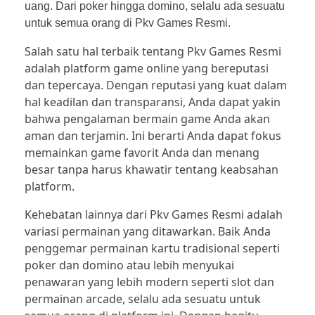
uang. Dari poker hingga domino, selalu ada sesuatu
untuk semua orang di Pkv Games Resmi.
Salah satu hal terbaik tentang Pkv Games Resmi
TOGEL
adalah platform game online yang bereputasi
dan tepercaya. Dengan reputasi yang kuat dalam
hal keadilan dan transparansi, Anda dapat yakin
bahwa pengalaman bermain game Anda akan
SITUS JUDI ONLINE
aman dan terjamin. Ini berarti Anda dapat fokus
memainkan game favorit Anda dan menang
besar tanpa harus khawatir tentang keabsahan
Poker Online
platform.
pkv
Taruhan Bola
Kehebatan lainnya dari Pkv Games Resmi adalah
variasi permainan yang ditawarkan. Baik Anda
qq
judi bola
Judi Slot Online
penggemar permainan kartu tradisional seperti
poker dan domino atau lebih menyukai
pkv games
sbobet88
sbobet
penawaran yang lebih modern seperti slot dan
permainan arcade, selalu ada sesuatu untuk
bandarqq
sbobet
demo slot x500