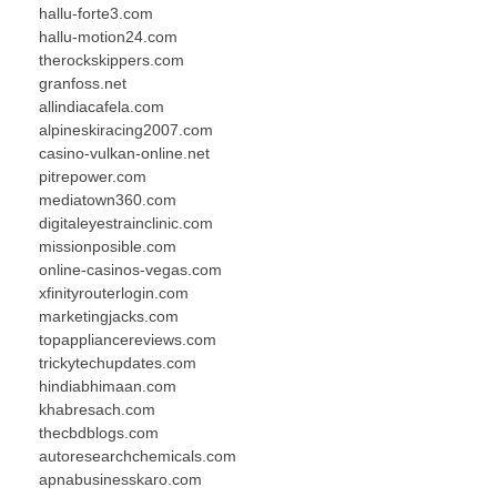
hallu-forte3.com
hallu-motion24.com
therockskippers.com
granfoss.net
allindiacafela.com
alpineskiracing2007.com
casino-vulkan-online.net
pitrepower.com
mediatown360.com
digitaleyestrainclinic.com
missionposible.com
online-casinos-vegas.com
xfinityrouterlogin.com
marketingjacks.com
topappliancereviews.com
trickytechupdates.com
hindiabhimaan.com
khabresach.com
thecbdblogs.com
autoresearchchemicals.com
apnabusinesskaro.com