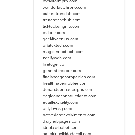
bytestormpro.com
wanderlustchrono.com
culturetrendlab.com
trendsensehub.com
ticktockenigma.com
eulerxr.com
geekifygenius.com
orbitextech.com
magconnecttech.com
zenifyweb.com
livetogel.co
genmatfiredoor.com
findlascegasproperties.com
healthhavenrobbie.com
donanddonnadesigns.com
eagleoneconstructiontx.com
equiflexvitality.com
onlylovesg.com
activedesenvolvimento.com
dailyhubpages.com
idnplaysbobet.com
sattakingvikidadacall.com