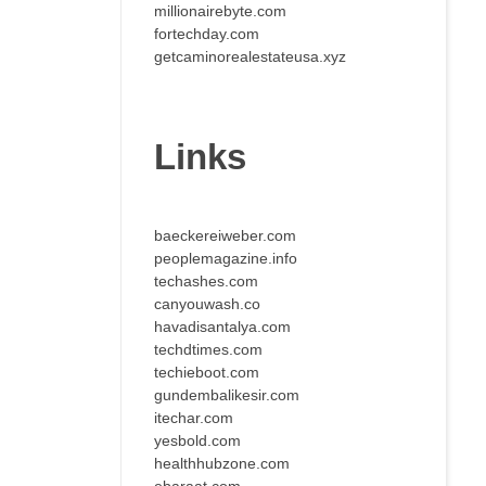
millionairebyte.com
fortechday.com
getcaminorealestateusa.xyz
Links
baeckereiweber.com
peoplemagazine.info
techashes.com
canyouwash.co
havadisantalya.com
techdtimes.com
techieboot.com
gundembalikesir.com
itechar.com
yesbold.com
healthhubzone.com
ebaraat.com