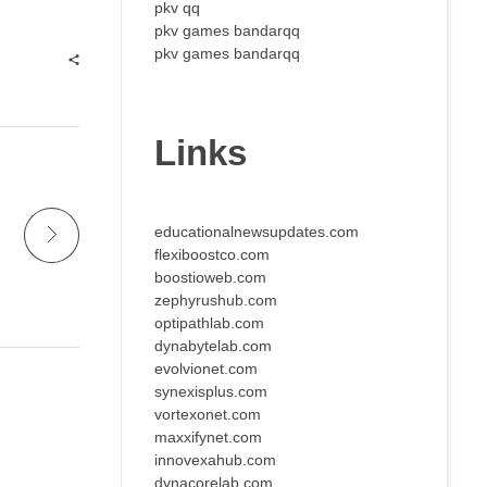
pkv qq
pkv games bandarqq
pkv games bandarqq
Links
educationalnewsupdates.com
flexiboostco.com
boostioweb.com
zephyrushub.com
optipathlab.com
dynabytelab.com
evolvionet.com
synexisplus.com
vortexonet.com
maxxifynet.com
innovexahub.com
dynacorelab.com