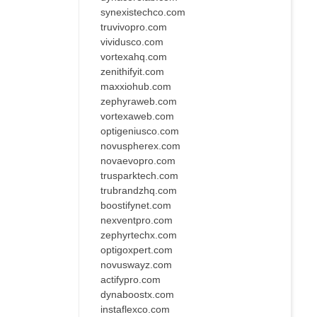
synexistechco.com
truvivopro.com
vividusco.com
vortexahq.com
zenithifyit.com
maxxiohub.com
zephyraweb.com
vortexaweb.com
optigeniusco.com
novuspherex.com
novaevopro.com
trusparktech.com
trubrandzhq.com
boostifynet.com
nexventpro.com
zephyrtechx.com
optigoxpert.com
novuswayz.com
actifypro.com
dynaboostx.com
instaflexco.com