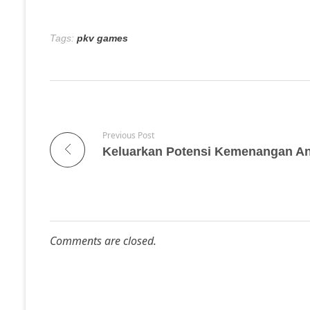
Tags:
pkv games
Previous Post
Comments are closed.