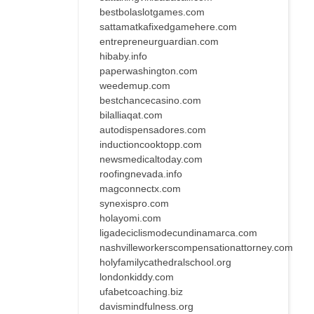
bestbolaslotgames.com
sattamatkafixedgamehere.com
entrepreneurguardian.com
hibaby.info
paperwashington.com
weedemup.com
bestchancecasino.com
bilalliaqat.com
autodispensadores.com
inductioncooktopp.com
newsmedicaltoday.com
roofingnevada.info
magconnectx.com
synexispro.com
holayomi.com
ligadeciclismodecundinamarca.com
nashvilleworkerscompensationattorney.com
holyfamilycathedralschool.org
londonkiddy.com
ufabetcoaching.biz
davismindfulness.org