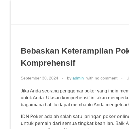
Situs Poker Online Terpopuler dengan Komunitas Aktif
Bergabunglah di situs poker online terpopuler dengan komunitas aktif. Nikmati bermain poker dengan ribuan pemain lainnya dan raih kemenangan besar setiap hari.
Bebaskan Keterampilan Pok
Komprehensif
September 30, 2024
by
admin
with
no comment
U
Jika Anda seorang penggemar poker yang ingin memb
untuk Anda. Ulasan komprehensif ini akan memper
bagaimana hal itu dapat membantu Anda mengeluark
IDN Poker adalah salah satu jaringan poker onl
untuk pemain dari semua tingkat keahlian. Baik 