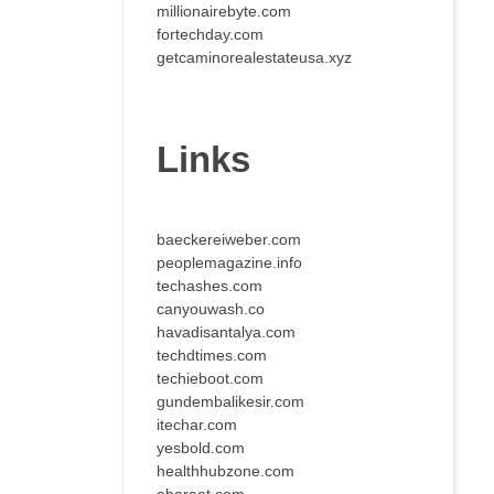
millionairebyte.com
fortechday.com
getcaminorealestateusa.xyz
Links
baeckereiweber.com
peoplemagazine.info
techashes.com
canyouwash.co
havadisantalya.com
techdtimes.com
techieboot.com
gundembalikesir.com
itechar.com
yesbold.com
healthhubzone.com
ebaraat.com