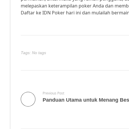
melepaskan keterampilan poker Anda dan memba
Daftar ke IDN Poker hari ini dan mulailah berma
Tags: No tags
Previous Post