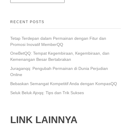
RECENT POSTS
Tetap Terdepan dalam Permainan dengan Fitur dan
Promosi Inovatif MemberQQ
OneBetQQ: Tempat Kegembiraan, Kegembiraan, dan
Kemenangan Besar Bertabrakan
Juraganqq: Pengubah Permainan di Dunia Perjudian
Online
Bebaskan Semangat Kompetitif Anda dengan KompasQQ
Seluk Beluk Ajoqq: Tips dan Trik Sukses
LINK LAINNYA