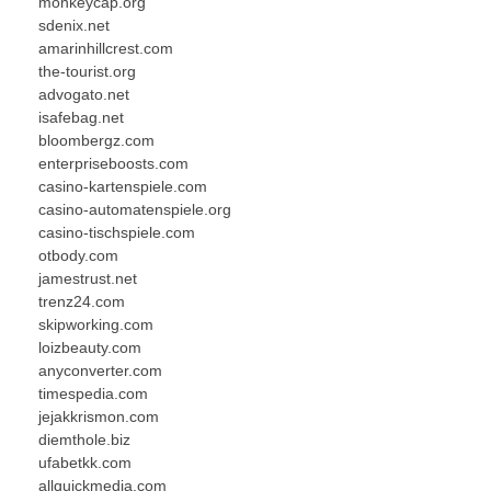
monkeycap.org
sdenix.net
amarinhillcrest.com
the-tourist.org
advogato.net
isafebag.net
bloombergz.com
enterpriseboosts.com
casino-kartenspiele.com
casino-automatenspiele.org
casino-tischspiele.com
otbody.com
jamestrust.net
trenz24.com
skipworking.com
loizbeauty.com
anyconverter.com
timespedia.com
jejakkrismon.com
diemthole.biz
ufabetkk.com
allquickmedia.com