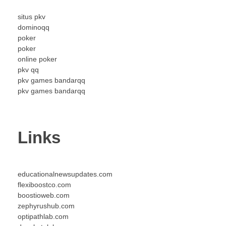
situs pkv
dominoqq
poker
poker
online poker
pkv qq
pkv games bandarqq
pkv games bandarqq
Links
educationalnewsupdates.com
flexiboostco.com
boostioweb.com
zephyrushub.com
optipathlab.com