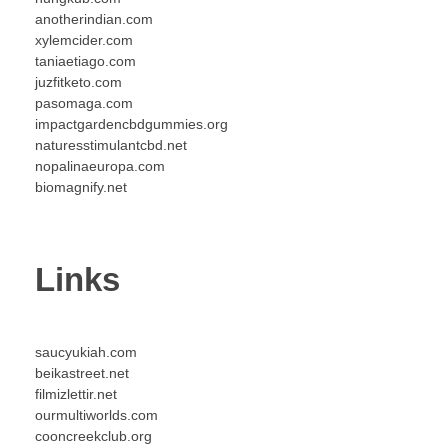
anotherindian.com
xylemcider.com
taniaetiago.com
juzfitketo.com
pasomaga.com
impactgardencbdgummies.org
naturesstimulantcbd.net
nopalinaeuropa.com
biomagnify.net
Links
saucyukiah.com
beikastreet.net
filmizlettir.net
ourmultiworlds.com
cooncreekclub.org