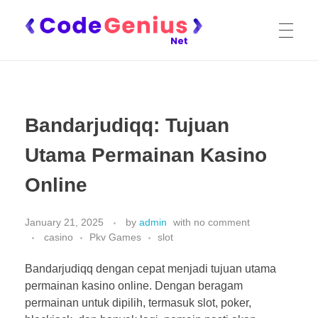
Situs Poker Online Terpopuler dengan Komunitas Aktif
Bergabunglah di situs poker online terpopuler dengan komunitas aktif. Nikmati bermain poker dengan ribuan pemain lainnya dan raih kemenangan besar setiap hari.
HOME
Bandarjudiqq: Tujuan
PKV GAMES
Utama Permainan Kasino
Online
SLOT
January 21, 2025
by
admin
with
no comment
casino
Pkv Games
slot
CASINO
Bandarjudiqq dengan cepat menjadi tujuan utama
permainan kasino online. Dengan beragam
permainan untuk dipilih, termasuk slot, poker,
SPORTBOOK