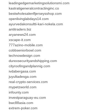
leadingedgemarketingsolutionsmi.com
kastratigeneralcontractinginc.co
bestwholesalenfljerseysshop.com
openlivinglabdays14.com
ayurvedakonsultti-kari-nokela.com
antitraders.biz
aryanews24.com
xscape-it.com
777azino-mobile.com
cobbseniorbowl.com
technowdesign.com
durexsecurityandshipping.com
cityroofingandplannig.com
ivdabergasa.com
juyultadesga.com
real-crypto-services.com
mypetzworld.com
infounty.com
investparaguay-eu.com
bwc88asia.com
extrem-poker.com