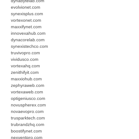
dynabytelab.com
evolvionet.com
synexisplus.com
vortexonet.com
maxxifynet.com
innovexahub.com
dynacorelab.com
synexistechco.com
truvivopro.com
vividusco.com
vortexahq.com
zenithifyit.com
maxxiohub.com
zephyraweb.com
vortexaweb.com
optigeniusco.com
novuspherex.com
novaevopro.com
trusparktech.com
trubrandzhq.com
boostifynet.com
nexventpro.com