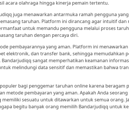
il acara olahraga hingga kinerja pemain tertentu.
arjudiqq juga menawarkan antarmuka ramah pengguna yang
asang taruhan. Platform ini dirancang agar intuitif da
s bermanfaat untuk memandu pengguna melalui proses taruha
ang taruhan dengan percaya diri.
metode pembayarannya yang aman. Platform ini menawarkan
pet elektronik, dan transfer bank, sehingga memudahkan
 Bandarjudiqq sangat memperhatikan keamanan informas
ntuk melindungi data sensitif dan memastikan bahwa tran
n populer bagi penggemar taruhan online karena beragam p
dan metode pembayaran yang aman. Apakah Anda seorang
memiliki sesuatu untuk ditawarkan untuk semua orang. Ja
ngapa begitu banyak orang memilih Bandarjudiqq untuk k