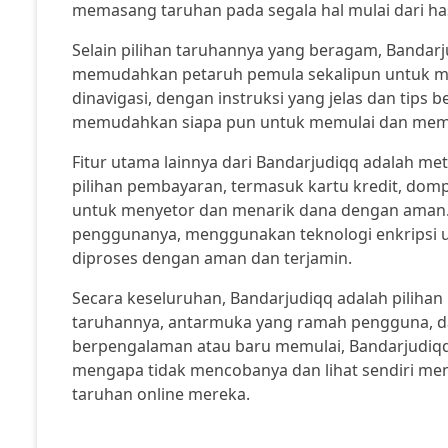
memasang taruhan pada segala hal mulai dari has
Selain pilihan taruhannya yang beragam, Band
memudahkan petaruh pemula sekalipun untuk mem
dinavigasi, dengan instruksi yang jelas dan tip
memudahkan siapa pun untuk memulai dan memas
Fitur utama lainnya dari Bandarjudiqq adalah 
pilihan pembayaran, termasuk kartu kredit, dom
untuk menyetor dan menarik dana dengan aman.
penggunanya, menggunakan teknologi enkripsi u
diproses dengan aman dan terjamin.
Secara keseluruhan, Bandarjudiqq adalah piliha
taruhannya, antarmuka yang ramah pengguna, 
berpengalaman atau baru memulai, Bandarjudiqq 
mengapa tidak mencobanya dan lihat sendiri me
taruhan online mereka.