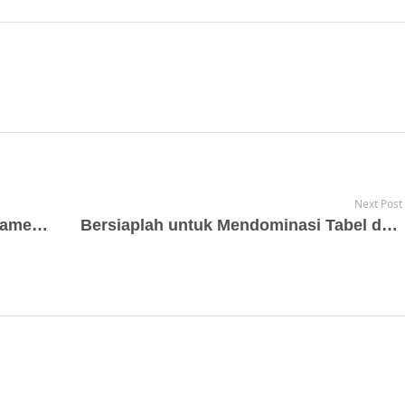
Next Post
The Rise of Murniqq: Bagaimana Game Ini Mengambil alih Dunia Game
Bersiaplah untuk Mendominasi Tabel dengan ChampionQQ: Panduan Anda Menuju Sukses