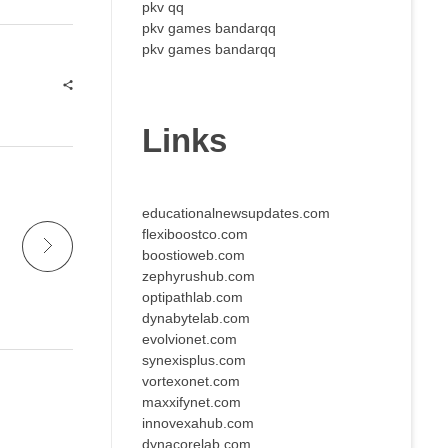
pkv qq
pkv games bandarqq
pkv games bandarqq
Links
educationalnewsupdates.com
flexiboostco.com
boostioweb.com
zephyrushub.com
optipathlab.com
dynabytelab.com
evolvionet.com
synexisplus.com
vortexonet.com
maxxifynet.com
innovexahub.com
dynacorelab.com