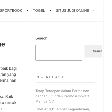
SPORTBOOK
TOGEL
SITUS JUDI ONLINE
Search
ne
Search
rbaik bagi
aran yang
RECENT POSTS
permainan
Tetap Terdepan dalam Permainan
a. Baik
dengan Fitur dan Promosi Inovatif
MemberQQ
atu untuk
a
OneBetQQ: Tempat Kegembiraan,