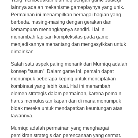
lainnya adalah mekanisme gameplaynya yang unik.
Permainan ini menampilkan berbagai bagian yang
berbeda, masing-masing dengan gerakan dan
kemampuan menangkapnya sendiri. Hal ini
menambah lapisan kompleksitas pada game,
menjadikannya menantang dan mengasyikkan untuk
dimainkan.
Salah satu aspek paling menarik dari Murniqq adalah
konsep “susun”. Dalam game ini, pemain dapat
menumpuk beberapa keping untuk menciptakan
kombinasi yang lebih kuat. Hal ini menambah
elemen strategis dalam permainan, karena pemain
harus memutuskan kapan dan di mana menumpuk
bidak mereka untuk mendapatkan keuntungan atas
lawannya.
Murniqq adalah permainan yang menghargai
pemikiran strategis dan perencanaan yang cermat.