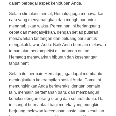
dalam berbagai aspek kehidupan Anda.
Selain stimulasi mental, Hematqq juga menawarkan
cara yang menyenangkan dan menghibur untuk
menghabiskan waktu. Permainan ini berlangsung
cepat dan mengasyikkan, dengan setiap putaran
menawarkan tantangan dan peluang baru untuk
mengakali lawan Anda. Baik Anda bermain melawan
teman atau berkompetisi di turnamen online,
Hematqq menawarkan hiburan dan kesenangan
tanpa henti.
Selain itu, bermain Hematqq juga dapat membantu
meningkatkan keterampilan sosial Anda. Game ini
memungkinkan Anda berinteraksi dengan pemain
lain, menjalin pertemanan baru, dan membangun
koneksi dengan orang-orang dari seluruh dunia. Hal
ini sangat bermanfaat bagi mereka yang mungkin
berjuang melawan kecemasan sosial atau kesulitan