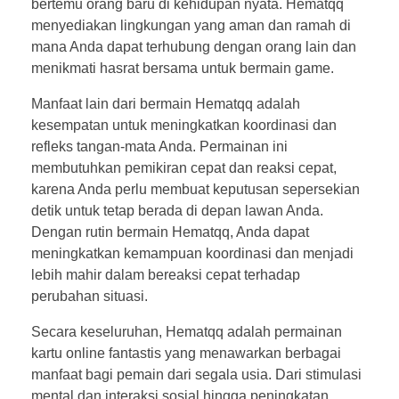
bertemu orang baru di kehidupan nyata. Hematqq
menyediakan lingkungan yang aman dan ramah di
mana Anda dapat terhubung dengan orang lain dan
menikmati hasrat bersama untuk bermain game.
Manfaat lain dari bermain Hematqq adalah
kesempatan untuk meningkatkan koordinasi dan
refleks tangan-mata Anda. Permainan ini
membutuhkan pemikiran cepat dan reaksi cepat,
karena Anda perlu membuat keputusan sepersekian
detik untuk tetap berada di depan lawan Anda.
Dengan rutin bermain Hematqq, Anda dapat
meningkatkan kemampuan koordinasi dan menjadi
lebih mahir dalam bereaksi cepat terhadap
perubahan situasi.
Secara keseluruhan, Hematqq adalah permainan
kartu online fantastis yang menawarkan berbagai
manfaat bagi pemain dari segala usia. Dari stimulasi
mental dan interaksi sosial hingga peningkatan