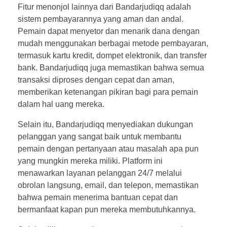
Fitur menonjol lainnya dari Bandarjudiqq adalah
sistem pembayarannya yang aman dan andal.
Pemain dapat menyetor dan menarik dana dengan
mudah menggunakan berbagai metode pembayaran,
termasuk kartu kredit, dompet elektronik, dan transfer
bank. Bandarjudiqq juga memastikan bahwa semua
transaksi diproses dengan cepat dan aman,
memberikan ketenangan pikiran bagi para pemain
dalam hal uang mereka.
Selain itu, Bandarjudiqq menyediakan dukungan
pelanggan yang sangat baik untuk membantu
pemain dengan pertanyaan atau masalah apa pun
yang mungkin mereka miliki. Platform ini
menawarkan layanan pelanggan 24/7 melalui
obrolan langsung, email, dan telepon, memastikan
bahwa pemain menerima bantuan cepat dan
bermanfaat kapan pun mereka membutuhkannya.