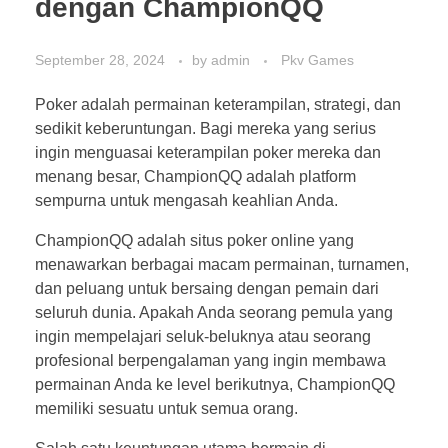
dengan ChampionQQ
September 28, 2024
by
admin
Pkv Games
Poker adalah permainan keterampilan, strategi, dan
sedikit keberuntungan. Bagi mereka yang serius
ingin menguasai keterampilan poker mereka dan
menang besar, ChampionQQ adalah platform
sempurna untuk mengasah keahlian Anda.
ChampionQQ adalah situs poker online yang
menawarkan berbagai macam permainan, turnamen,
dan peluang untuk bersaing dengan pemain dari
seluruh dunia. Apakah Anda seorang pemula yang
ingin mempelajari seluk-beluknya atau seorang
profesional berpengalaman yang ingin membawa
permainan Anda ke level berikutnya, ChampionQQ
memiliki sesuatu untuk semua orang.