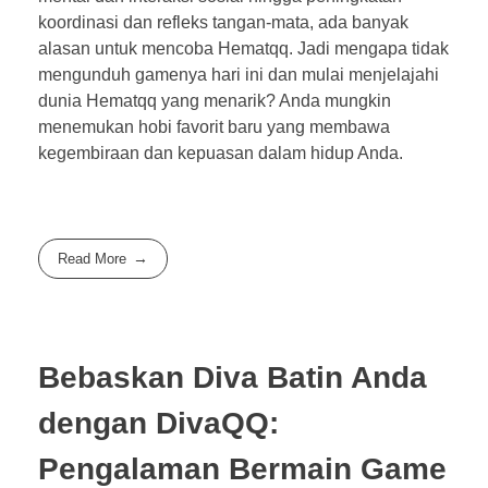
koordinasi dan refleks tangan-mata, ada banyak
alasan untuk mencoba Hematqq. Jadi mengapa tidak
mengunduh gamenya hari ini dan mulai menjelajahi
dunia Hematqq yang menarik? Anda mungkin
menemukan hobi favorit baru yang membawa
kegembiraan dan kepuasan dalam hidup Anda.
Read More
Bebaskan Diva Batin Anda
dengan DivaQQ:
Pengalaman Bermain Game