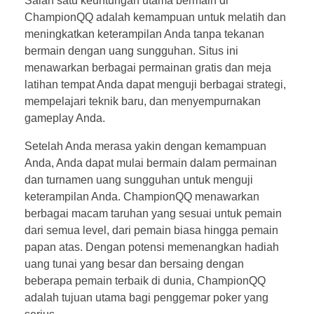
Salah satu keuntungan utama bermain di
ChampionQQ adalah kemampuan untuk melatih dan
meningkatkan keterampilan Anda tanpa tekanan
bermain dengan uang sungguhan. Situs ini
menawarkan berbagai permainan gratis dan meja
latihan tempat Anda dapat menguji berbagai strategi,
mempelajari teknik baru, dan menyempurnakan
gameplay Anda.
Setelah Anda merasa yakin dengan kemampuan
Anda, Anda dapat mulai bermain dalam permainan
dan turnamen uang sungguhan untuk menguji
keterampilan Anda. ChampionQQ menawarkan
berbagai macam taruhan yang sesuai untuk pemain
dari semua level, dari pemain biasa hingga pemain
papan atas. Dengan potensi memenangkan hadiah
uang tunai yang besar dan bersaing dengan
beberapa pemain terbaik di dunia, ChampionQQ
adalah tujuan utama bagi penggemar poker yang