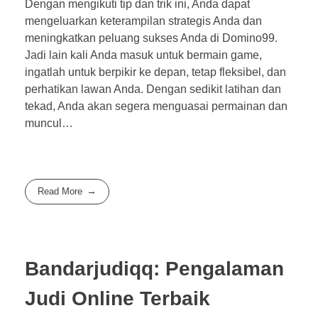
Dengan mengikuti tip dan trik ini, Anda dapat
mengeluarkan keterampilan strategis Anda dan
meningkatkan peluang sukses Anda di Domino99.
Jadi lain kali Anda masuk untuk bermain game,
ingatlah untuk berpikir ke depan, tetap fleksibel, dan
perhatikan lawan Anda. Dengan sedikit latihan dan
tekad, Anda akan segera menguasai permainan dan
muncul…
Read More
Bandarjudiqq: Pengalaman
Judi Online Terbaik