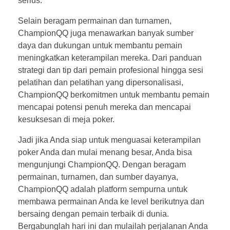
serius.
Selain beragam permainan dan turnamen,
ChampionQQ juga menawarkan banyak sumber
daya dan dukungan untuk membantu pemain
meningkatkan keterampilan mereka. Dari panduan
strategi dan tip dari pemain profesional hingga sesi
pelatihan dan pelatihan yang dipersonalisasi,
ChampionQQ berkomitmen untuk membantu pemain
mencapai potensi penuh mereka dan mencapai
kesuksesan di meja poker.
Jadi jika Anda siap untuk menguasai keterampilan
poker Anda dan mulai menang besar, Anda bisa
mengunjungi ChampionQQ. Dengan beragam
permainan, turnamen, dan sumber dayanya,
ChampionQQ adalah platform sempurna untuk
membawa permainan Anda ke level berikutnya dan
bersaing dengan pemain terbaik di dunia.
Bergabunglah hari ini dan mulailah perjalanan Anda