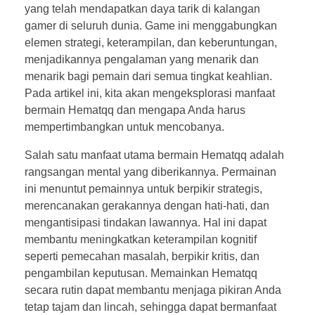
yang telah mendapatkan daya tarik di kalangan
gamer di seluruh dunia. Game ini menggabungkan
elemen strategi, keterampilan, dan keberuntungan,
menjadikannya pengalaman yang menarik dan
menarik bagi pemain dari semua tingkat keahlian.
Pada artikel ini, kita akan mengeksplorasi manfaat
bermain Hematqq dan mengapa Anda harus
mempertimbangkan untuk mencobanya.
Salah satu manfaat utama bermain Hematqq adalah
rangsangan mental yang diberikannya. Permainan
ini menuntut pemainnya untuk berpikir strategis,
merencanakan gerakannya dengan hati-hati, dan
mengantisipasi tindakan lawannya. Hal ini dapat
membantu meningkatkan keterampilan kognitif
seperti pemecahan masalah, berpikir kritis, dan
pengambilan keputusan. Memainkan Hematqq
secara rutin dapat membantu menjaga pikiran Anda
tetap tajam dan lincah, sehingga dapat bermanfaat