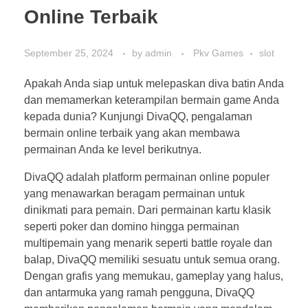
Online Terbaik
September 25, 2024
by
admin
Pkv Games
slot
Apakah Anda siap untuk melepaskan diva batin Anda
dan memamerkan keterampilan bermain game Anda
kepada dunia? Kunjungi DivaQQ, pengalaman
bermain online terbaik yang akan membawa
permainan Anda ke level berikutnya.
DivaQQ adalah platform permainan online populer
yang menawarkan beragam permainan untuk
dinikmati para pemain. Dari permainan kartu klasik
seperti poker dan domino hingga permainan
multipemain yang menarik seperti battle royale dan
balap, DivaQQ memiliki sesuatu untuk semua orang.
Dengan grafis yang memukau, gameplay yang halus,
dan antarmuka yang ramah pengguna, DivaQQ