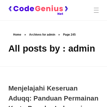
Situs Poker Online Terpopuler dengan Komunitas Aktif
Bergabunglah di situs poker online terpopuler dengan komunitas aktif. Nikmati bermain poker dengan ribuan pemain lainnya dan raih kemenangan besar setiap hari.
HOME
Home
»
Archives for admin
»
Page 245
All posts by : admin
PKV GAMES
SLOT
Menjelajahi Keseruan
CASINO
Aduqq: Panduan Permainan
SPORTBOOK